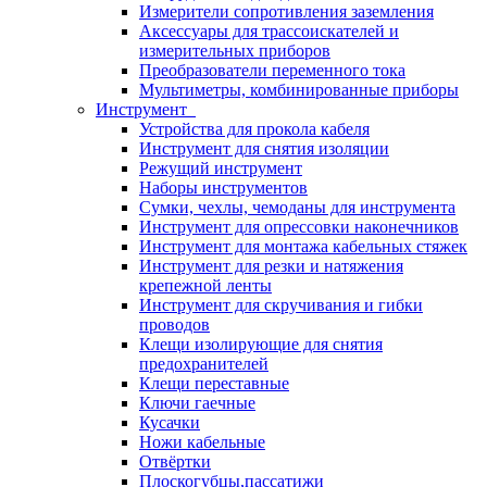
Измерители сопротивления заземления
Аксессуары для трассоискателей и
измерительных приборов
Преобразователи переменного тока
Мультиметры, комбинированные приборы
Инструмент
Устройства для прокола кабеля
Инструмент для снятия изоляции
Режущий инструмент
Наборы инструментов
Сумки, чехлы, чемоданы для инструмента
Инструмент для опрессовки наконечников
Инструмент для монтажа кабельных стяжек
Инструмент для резки и натяжения
крепежной ленты
Инструмент для скручивания и гибки
проводов
Клещи изолирующие для снятия
предохранителей
Клещи переставные
Ключи гаечные
Кусачки
Ножи кабельные
Отвёртки
Плоскогубцы,пассатижи