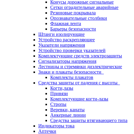
Конусы дорожные сигнальные
Сетки оградительные аварийные
Резиновые покрывала
Опознавательные столбики
Флажная лента
Барьеры безопасности
Штанги изолирующие
Устройство раскрепляющее
Указатели напряжения
Устройство проверки указателей
Комплектующие средств электрозащиты
Сигнализаторы напряжения
Лестницы и стремянки диэлектрические
Знаки и плакаты безопасности
Комплекты плакатов
Средства защиты от падения с высоты
Когти,лазы
Привязи
Комплектующие когти-лазы
Стропы
Веревки, канаты
Анкерные линии
Средства защиты втягивающего типа
Индикаторы тока
Аптечки