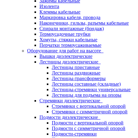
Зажимы кабельные
Изолента
Клеммы кабельные
Маркировка кабеля, провода
Наконечники, гильзы, разъемы кабельные
Спирали монтажные (бондаж)
Термоусадочные трубки
Хомуты, стяжки кабельные
Перчатки термоусаживаемые
Оборудование для работ на высоте
Вышки диэлектрические
Лестницы диэлектрические
Лестницы приставные
Лестницы раздвижные
Лестницы-трансформеры
Лестницы составные (складные)
Лестницы-стремянки универсальные
Лестницы для подъема на опоры
Стремянки диэлектрические
Стремянки с вертикальной опорой
Стремянки с симметричной опорой
Подмости диэлектрические
Подмости с вертикальной опорой
Подмости с симметричной опорой
Подмости-стремянки