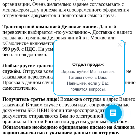
организации. Очень желательно заранее согласовывать с
менеджером дату приезда для своевременного оформления
отгрузочных документов и подготовки самого груза.
Транспортной компанией Деловые линии.
Данный
перевозчик выбирается «по-умолчанию». Доставка с нашего
склада до терминала Деловых линий в г. Москве или
г.Смоленске включается в счет отдельной строкой и стоит
990
руб. с НДС
. На усмотрение менеджера возможна
бесплатная доставка.
Отдел продаж
Любые другие транспортные компании и курьерские
Здравствуйте! Мы на связи.
службы.
Отгрузка возможна, работаем со всеми, но сами не
Готовы помочь Вам.
заказываем перевозчика к себе на склад для забора груза.
Просьба в данном случае заказывать транспортную кампанию
Напишите, если у Вас
самостоятельно.
появятся вопросы.
Получатель-третье лицо!
Возможна отгрузка в адрес Вашего
заказчика! В таком случае с грузом идут сопроводительные
документы БЕЗ ЦЕН! Копии товаросопроводительных
документов отправляются Вам по электронной почте,
оригиналы Почтой России или другим удобным способом.
Обязательно необходимо официальное письмо на бланке за
подписью-печатью с указанием данных по отгрузке.