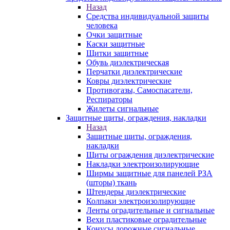
Назад
Средства индивидуальной защиты
человека
Очки защитные
Каски защитные
Щитки защитные
Обувь диэлектрическая
Перчатки диэлектрические
Ковры диэлектрические
Противогазы, Самоспасатели,
Респираторы
Жилеты сигнальные
Защитные щиты, ограждения, накладки
Назад
Защитные щиты, ограждения,
накладки
Щиты ограждения диэлектрические
Накладки электроизолирующие
Ширмы защитные для панелей РЗА
(шторы) ткань
Штендеры диэлектрические
Колпаки электроизолирующие
Ленты оградительные и сигнальные
Вехи пластиковые оградительные
Конусы дорожные сигнальные