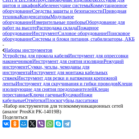
щитов и шкафов
Кабеленесущие системы
Коммутационное
оборудование
Средства защиты и безопасности
Приводная
техника
Конденсаторы
Модульное
оборудование
Измерительные приборы
Оборудование для
работ на высоте
Распродажа склада
Пожарное
оборудование
Инструмент
Силовое оборудование
Поисковое
оборудование
Системы и блоки питания, стабилизаторы, АКБ
-
Наборы инструментов
Устройства для прокола кабеля
Инструмент для опрессовки
наконечников
Инструмент для снятия изоляции
Режущий
инструмент
Сумки, чехлы, чемоданы для
инструмента
Инструмент для монтажа кабельных
стяжек
Инструмент для резки и натяжения крепежной
ленты
Инструмент для скручивания и гибки проводов
Клещи
изолирующие для снятия предохранителей
Клещи
переставные
Ключи гаечные
Кусачки
Ножи
кабельные
Отвёртки
Плоскогубцы,пассатижи
-
Набор инструментов для телекоммуникационных сетей
(аналог ProsKit PK-14019B)
Поделиться