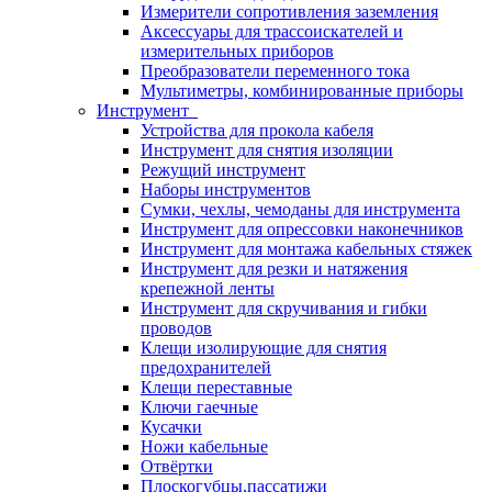
Измерители сопротивления заземления
Аксессуары для трассоискателей и
измерительных приборов
Преобразователи переменного тока
Мультиметры, комбинированные приборы
Инструмент
Устройства для прокола кабеля
Инструмент для снятия изоляции
Режущий инструмент
Наборы инструментов
Сумки, чехлы, чемоданы для инструмента
Инструмент для опрессовки наконечников
Инструмент для монтажа кабельных стяжек
Инструмент для резки и натяжения
крепежной ленты
Инструмент для скручивания и гибки
проводов
Клещи изолирующие для снятия
предохранителей
Клещи переставные
Ключи гаечные
Кусачки
Ножи кабельные
Отвёртки
Плоскогубцы,пассатижи