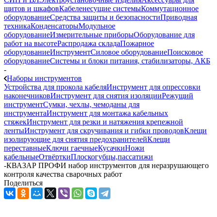
щитов и шкафов
Кабеленесущие системы
Коммутационное
оборудование
Средства защиты и безопасности
Приводная
техника
Конденсаторы
Модульное
оборудование
Измерительные приборы
Оборудование для
работ на высоте
Распродажа склада
Пожарное
оборудование
Инструмент
Силовое оборудование
Поисковое
оборудование
Системы и блоки питания, стабилизаторы, АКБ
-
Наборы инструментов
Устройства для прокола кабеля
Инструмент для опрессовки
наконечников
Инструмент для снятия изоляции
Режущий
инструмент
Сумки, чехлы, чемоданы для
инструмента
Инструмент для монтажа кабельных
стяжек
Инструмент для резки и натяжения крепежной
ленты
Инструмент для скручивания и гибки проводов
Клещи
изолирующие для снятия предохранителей
Клещи
переставные
Ключи гаечные
Кусачки
Ножи
кабельные
Отвёртки
Плоскогубцы,пассатижи
-
КВАЗАР ПРОФИ набор инструментов для неразрушающего
контроля качества сварочных работ
Поделиться