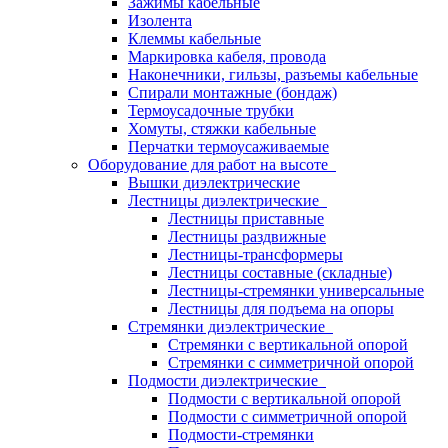
Зажимы кабельные
Изолента
Клеммы кабельные
Маркировка кабеля, провода
Наконечники, гильзы, разъемы кабельные
Спирали монтажные (бондаж)
Термоусадочные трубки
Хомуты, стяжки кабельные
Перчатки термоусаживаемые
Оборудование для работ на высоте
Вышки диэлектрические
Лестницы диэлектрические
Лестницы приставные
Лестницы раздвижные
Лестницы-трансформеры
Лестницы составные (складные)
Лестницы-стремянки универсальные
Лестницы для подъема на опоры
Стремянки диэлектрические
Стремянки с вертикальной опорой
Стремянки с симметричной опорой
Подмости диэлектрические
Подмости с вертикальной опорой
Подмости с симметричной опорой
Подмости-стремянки