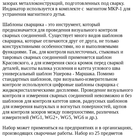
зазорах металлоконструкций, подготовленных под сварку.
Индикатор используется в комплекте с магнитом МКР-1 для
устранения магнитного дутья.
Шаблоны сварщика - это инструмент, который
предназначается для проведения визуального контроля
сварных соединений. Существует много видов шаблонов
сварщика, которые отличаются друг от друга, не только
конструктивными особенностями, но и выполняемыми
функциями. Так, для контроля нахлесточных, стыковых и
тавровых сварных соединений применяется шаблон
Красовского, а для измерения скоса кромок перед сваркой
деталей, высоты валика усиления и катета углового шва
универсальный шаблон Ушерова - Маршака. Помимо
стандартных шаблонов, при визуально-измерительном
контроле используются цифровые шаблоны сварщика с
жидкокристаллическими дисплеями. Проведение визуального
контроля и измерения сварных соединений невозможно и без
шаблонов для контроля катетов швов, радиусных шаблонов
для измерения выпуклых и вогнутых поверхностей, щупов
для контроля зазоров между поверхностями, различных
измерителей (WG1, WG2+, WG5, WG6 и др.).
Набор может применяться на предприятиях и в организациях,
производящих сварочные работы. Набор из 25 предметов