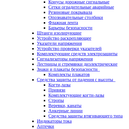
Конусы дорожные сигнальные
Сетки оградительные аварийные
Резиновые покрывала
Опознавательные столбики
Флажная лента
Барьеры безопасности
Штанги изолирующие
Устройство раскрепляющее
Указатели напряжения
Устройство проверки указателей
Комплектующие средств электрозащиты
Сигнализаторы напряжения
Лестницы и стремянки диэлектрические
Знаки и плакаты безопасности
Комплекты плакатов
Средства защиты от падения с высоты
Когти,лазы
Привязи
Комплектующие когти-лазы
Стропы
Веревки, канаты
Анкерные линии
Средства защиты втягивающего типа
Индикаторы тока
Аптечки