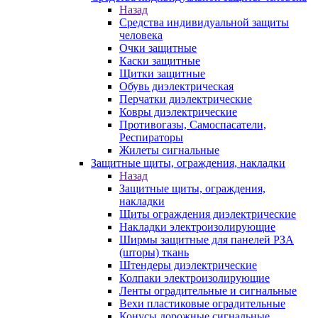
Назад
Средства индивидуальной защиты
человека
Очки защитные
Каски защитные
Щитки защитные
Обувь диэлектрическая
Перчатки диэлектрические
Ковры диэлектрические
Противогазы, Самоспасатели,
Респираторы
Жилеты сигнальные
Защитные щиты, ограждения, накладки
Назад
Защитные щиты, ограждения,
накладки
Щиты ограждения диэлектрические
Накладки электроизолирующие
Ширмы защитные для панелей РЗА
(шторы) ткань
Штендеры диэлектрические
Колпаки электроизолирующие
Ленты оградительные и сигнальные
Вехи пластиковые оградительные
Конусы дорожные сигнальные