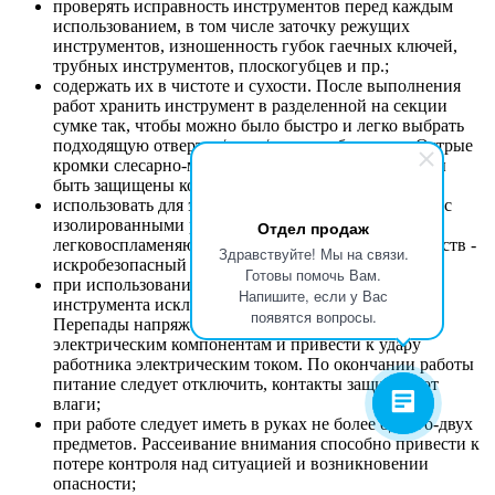
проверять исправность инструментов перед каждым
использованием, в том числе заточку режущих
инструментов, изношенность губок гаечных ключей,
трубных инструментов, плоскогубцев и пр.;
содержать их в чистоте и сухости. После выполнения
работ хранить инструмент в разделенной на секции
сумке так, чтобы можно было быстро и легко выбрать
подходящую отвертку/ключ/плоскогубцы и т.д. Острые
кромки слесарно-монтажного инструмента должны
быть защищены колпачками, футлярами и т.п.;
использовать для электрических работ инструмент с
изолированными рукоятками. Для работы вблизи
Отдел продаж
легковоспламеняющихся или взрывоопасных веществ -
Здравствуйте! Мы на связи.
искробезопасный инструмент;
Готовы помочь Вам.
при использовании ручного электрического
Напишите, если у Вас
инструмента исключить перегрузки электросети.
появятся вопросы.
Перепады напряжения способны навредить
электрическим компонентам и привести к удару
работника электрическим током. По окончании работы
питание следует отключить, контакты защитить от
влаги;
при работе следует иметь в руках не более одного-двух
предметов. Рассеивание внимания способно привести к
потере контроля над ситуацией и возникновении
опасности;