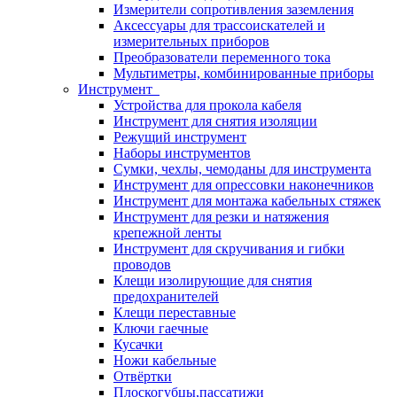
Измерители сопротивления заземления
Аксессуары для трассоискателей и
измерительных приборов
Преобразователи переменного тока
Мультиметры, комбинированные приборы
Инструмент
Устройства для прокола кабеля
Инструмент для снятия изоляции
Режущий инструмент
Наборы инструментов
Сумки, чехлы, чемоданы для инструмента
Инструмент для опрессовки наконечников
Инструмент для монтажа кабельных стяжек
Инструмент для резки и натяжения
крепежной ленты
Инструмент для скручивания и гибки
проводов
Клещи изолирующие для снятия
предохранителей
Клещи переставные
Ключи гаечные
Кусачки
Ножи кабельные
Отвёртки
Плоскогубцы,пассатижи