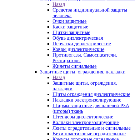
Назад
Средства индивидуальной защиты
человека
Очки защитные
Каски защитные
Щитки защитные
Обувь диэлектрическая
Перчатки диэлектрические
Ковры диэлектрические
Противогазы, Самоспасатели,
Респираторы
Жилеты сигнальные
Защитные щиты, ограждения, накладки
Назад
Защитные щиты, ограждения,
накладки
Щиты ограждения диэлектрические
Накладки электроизолирующие
Ширмы защитные для панелей РЗА
(шторы) ткань
Штендеры диэлектрические
Колпаки электроизолирующие
Ленты оградительные и сигнальные
Вехи пластиковые оградительные
Конусы дорожные сигнальные