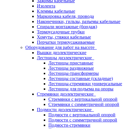
Зажимы кабельные
Изолента
Клеммы кабельные
Маркировка кабеля, провода
Наконечники, гильзы, разъемы кабельные
Спирали монтажные (бондаж)
Термоусадочные трубки
Хомуты, стяжки кабельные
Перчатки термоусаживаемые
Оборудование для работ на высоте
Вышки диэлектрические
Лестницы диэлектрические
Лестницы приставные
Лестницы раздвижные
Лестницы-трансформеры
Лестницы составные (складные)
Лестницы-стремянки универсальные
Лестницы для подъема на опоры
Стремянки диэлектрические
Стремянки с вертикальной опорой
Стремянки с симметричной опорой
Подмости диэлектрические
Подмости с вертикальной опорой
Подмости с симметричной опорой
Подмости-стремянки