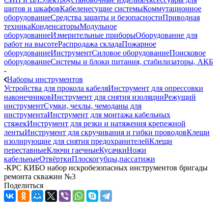
щитов и шкафов
Кабеленесущие системы
Коммутационное
оборудование
Средства защиты и безопасности
Приводная
техника
Конденсаторы
Модульное
оборудование
Измерительные приборы
Оборудование для
работ на высоте
Распродажа склада
Пожарное
оборудование
Инструмент
Силовое оборудование
Поисковое
оборудование
Системы и блоки питания, стабилизаторы, АКБ
-
Наборы инструментов
Устройства для прокола кабеля
Инструмент для опрессовки
наконечников
Инструмент для снятия изоляции
Режущий
инструмент
Сумки, чехлы, чемоданы для
инструмента
Инструмент для монтажа кабельных
стяжек
Инструмент для резки и натяжения крепежной
ленты
Инструмент для скручивания и гибки проводов
Клещи
изолирующие для снятия предохранителей
Клещи
переставные
Ключи гаечные
Кусачки
Ножи
кабельные
Отвёртки
Плоскогубцы,пассатижи
-
КРС КИБО набор искробезопасных инструментов бригады
ремонта скважин №3
Поделиться