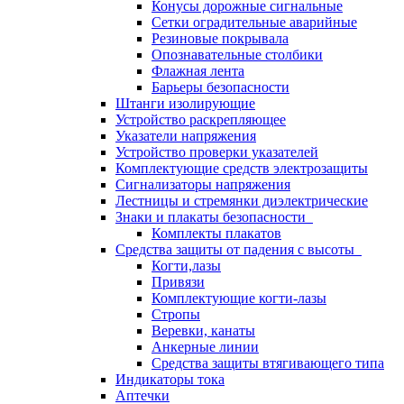
Конусы дорожные сигнальные
Сетки оградительные аварийные
Резиновые покрывала
Опознавательные столбики
Флажная лента
Барьеры безопасности
Штанги изолирующие
Устройство раскрепляющее
Указатели напряжения
Устройство проверки указателей
Комплектующие средств электрозащиты
Сигнализаторы напряжения
Лестницы и стремянки диэлектрические
Знаки и плакаты безопасности
Комплекты плакатов
Средства защиты от падения с высоты
Когти,лазы
Привязи
Комплектующие когти-лазы
Стропы
Веревки, канаты
Анкерные линии
Средства защиты втягивающего типа
Индикаторы тока
Аптечки