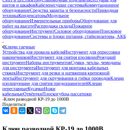
щитов и шкафов
Кабеленесущие системы
Коммутационное
оборудование
Средства защиты и безопасности
Приводная
техника
Конденсаторы
Модульное
оборудование
Измерительные приборы
Оборудование для
работ на высоте
Распродажа склада
Пожарное
оборудование
Инструмент
Силовое оборудование
Поисковое
оборудование
Системы и блоки питания, стабилизаторы, АКБ
-
Ключи гаечные
Устройства для прокола кабеля
Инструмент для опрессовки
наконечников
Инструмент для снятия изоляции
Режущий
инструмент
Наборы инструментов
Сумки, чехлы, чемоданы
для инструмента
Инструмент для монтажа кабельных
стяжек
Инструмент для резки и натяжения крепежной
ленты
Инструмент для скручивания и гибки проводов
Клещи
изолирующие для снятия предохранителей
Клещи
переставные
Кусачки
Ножи
кабельные
Отвёртки
Плоскогубцы,пассатижи
-
Ключ разводной КР-19 до 1000В
Поделиться
Ключ разводной КР-19 до 1000В