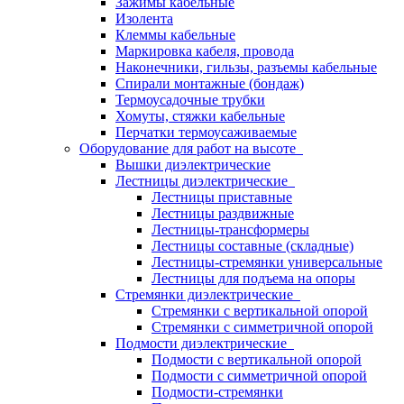
Зажимы кабельные
Изолента
Клеммы кабельные
Маркировка кабеля, провода
Наконечники, гильзы, разъемы кабельные
Спирали монтажные (бондаж)
Термоусадочные трубки
Хомуты, стяжки кабельные
Перчатки термоусаживаемые
Оборудование для работ на высоте
Вышки диэлектрические
Лестницы диэлектрические
Лестницы приставные
Лестницы раздвижные
Лестницы-трансформеры
Лестницы составные (складные)
Лестницы-стремянки универсальные
Лестницы для подъема на опоры
Стремянки диэлектрические
Стремянки с вертикальной опорой
Стремянки с симметричной опорой
Подмости диэлектрические
Подмости с вертикальной опорой
Подмости с симметричной опорой
Подмости-стремянки