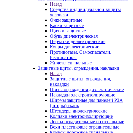
Назад
Средства индивидуальной защиты
человека
Очки защитные
Каски защитные
Щитки защитные
Обувь диэлектрическая
Перчатки диэлектрические
Ковры диэлектрические
Противогазы, Самоспасатели,
Респираторы
Жилеты сигнальные
Защитные щиты, ограждения, накладки
Назад
Защитные щиты, ограждения,
накладки
Щиты ограждения диэлектрические
Накладки электроизолирующие
Ширмы защитные для панелей РЗА
(шторы) ткань
Штендеры диэлектрические
Колпаки электроизолирующие
Ленты оградительные и сигнальные
Вехи пластиковые оградительные
Конусы дорожные сигнальные