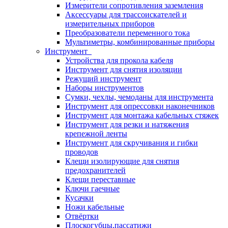
Измерители сопротивления заземления
Аксессуары для трассоискателей и
измерительных приборов
Преобразователи переменного тока
Мультиметры, комбинированные приборы
Инструмент
Устройства для прокола кабеля
Инструмент для снятия изоляции
Режущий инструмент
Наборы инструментов
Сумки, чехлы, чемоданы для инструмента
Инструмент для опрессовки наконечников
Инструмент для монтажа кабельных стяжек
Инструмент для резки и натяжения
крепежной ленты
Инструмент для скручивания и гибки
проводов
Клещи изолирующие для снятия
предохранителей
Клещи переставные
Ключи гаечные
Кусачки
Ножи кабельные
Отвёртки
Плоскогубцы,пассатижи