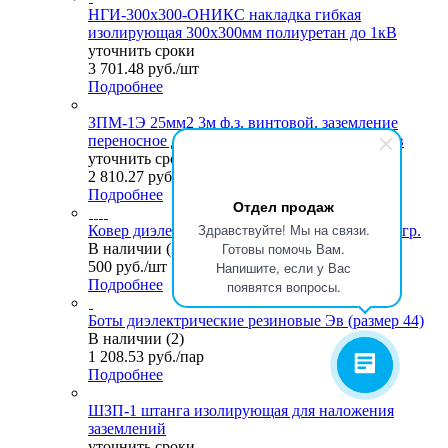
НГИ-300х300-ОНИКС накладка гибкая
изолирующая 300х300мм полиуретан до 1кВ
уточнить сроки
3 701.48
руб.
/шт
Подробнее
ЗПМ-1Э 25мм2 3м ф.з. винтовой, заземление
переносное для пожарных машин, бензовозов
уточнить сроки
2 810.27
руб.
/шт
Подробнее
Отдел продаж
Здравствуйте! Мы на связи.
Ковер диэлектрический 500х500х6мм, МБС 2гр.
Готовы помочь Вам.
В наличии (27)
500
руб.
/шт
Напишите, если у Вас
Подробнее
появятся вопросы.
Боты диэлектрические резиновые Эв (размер 44)
В наличии (2)
1 208.53
руб.
/пар
Подробнее
ШЗП-1 штанга изолирующая для наложения
заземлений
уточнить сроки