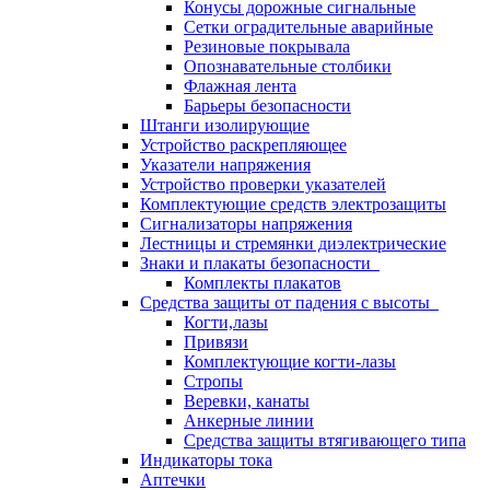
Конусы дорожные сигнальные
Сетки оградительные аварийные
Резиновые покрывала
Опознавательные столбики
Флажная лента
Барьеры безопасности
Штанги изолирующие
Устройство раскрепляющее
Указатели напряжения
Устройство проверки указателей
Комплектующие средств электрозащиты
Сигнализаторы напряжения
Лестницы и стремянки диэлектрические
Знаки и плакаты безопасности
Комплекты плакатов
Средства защиты от падения с высоты
Когти,лазы
Привязи
Комплектующие когти-лазы
Стропы
Веревки, канаты
Анкерные линии
Средства защиты втягивающего типа
Индикаторы тока
Аптечки