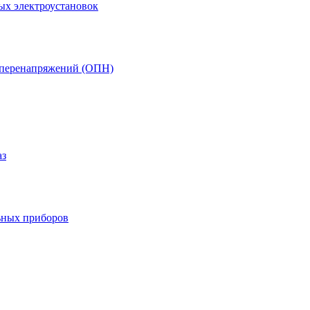
ых электроустановок
т перенапряжений (ОПН)
аз
ьных приборов