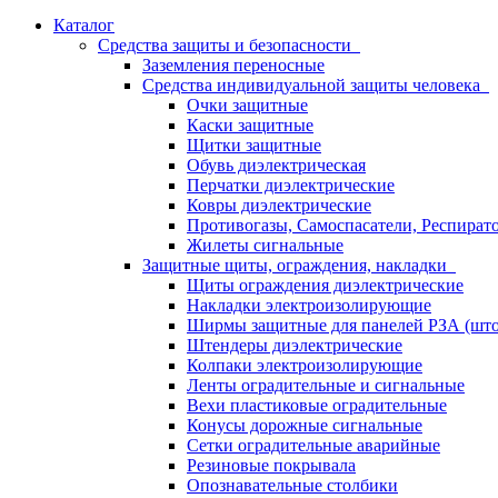
Каталог
Средства защиты и безопасности
Заземления переносные
Средства индивидуальной защиты человека
Очки защитные
Каски защитные
Щитки защитные
Обувь диэлектрическая
Перчатки диэлектрические
Ковры диэлектрические
Противогазы, Самоспасатели, Респират
Жилеты сигнальные
Защитные щиты, ограждения, накладки
Щиты ограждения диэлектрические
Накладки электроизолирующие
Ширмы защитные для панелей РЗА (што
Штендеры диэлектрические
Колпаки электроизолирующие
Ленты оградительные и сигнальные
Вехи пластиковые оградительные
Конусы дорожные сигнальные
Сетки оградительные аварийные
Резиновые покрывала
Опознавательные столбики