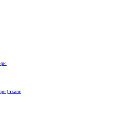
оры
ры) ткань