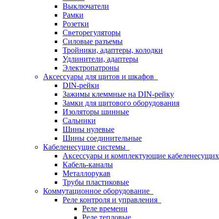
Выключатели
Рамки
Розетки
Светорегуляторы
Силовые разъемы
Тройники, адаптеры, колодки
Удлинители, адаптеры
Электропатроны
Аксессуары для щитов и шкафов
DIN-рейки
Зажимы клеммные на DIN-рейку
Замки для щитового оборудования
Изоляторы шинные
Сальники
Шины нулевые
Шины соединительные
Кабеленесущие системы
Аксессуары и комплектующие кабеленесущих
Кабель-каналы
Металлорукав
Трубы пластиковые
Коммутационное оборудование
Реле контроля и управления
Реле времени
Реле тепловые