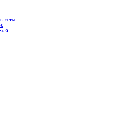
й ленты
ов
елей