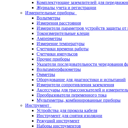
Комплектующие заземлителей для передвижн
Журналы учета и регистрации
Измерительные приборы
Вольтметры
Измерения расстояния
Измерители параметров устройств защиты о
Токоизмерительные клещи
Амперметры
Измерение температуры
Счетчики времени работы
Счетчики импульсов
Прочие приборы
Указатели последовательности чередования ф
Вольтамперфазометры
Омметры
Оборудование для диагностики и испытаний
Измерители сопротивления заземления
Аксессуары для трассоискателей и измерител
Преобразователи переменного тока
Мультиметры, комбинированные приборы
Инструмент
Устройства для прокола кабеля
Инструмент для снятия изоляции
Режущий инструмент
Наборы инструментов