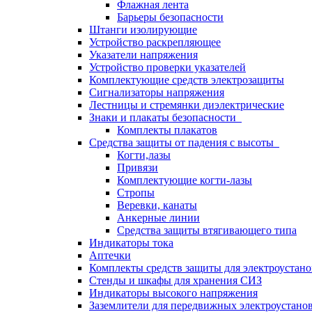
Флажная лента
Барьеры безопасности
Штанги изолирующие
Устройство раскрепляющее
Указатели напряжения
Устройство проверки указателей
Комплектующие средств электрозащиты
Сигнализаторы напряжения
Лестницы и стремянки диэлектрические
Знаки и плакаты безопасности
Комплекты плакатов
Средства защиты от падения с высоты
Когти,лазы
Привязи
Комплектующие когти-лазы
Стропы
Веревки, канаты
Анкерные линии
Средства защиты втягивающего типа
Индикаторы тока
Аптечки
Комплекты средств защиты для электроустан
Стенды и шкафы для хранения СИЗ
Индикаторы высокого напряжения
Заземлители для передвижных электроустано