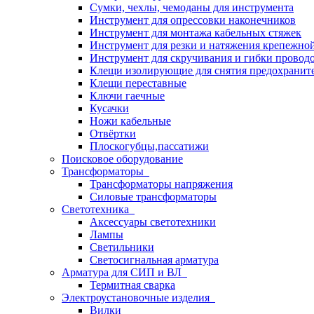
Сумки, чехлы, чемоданы для инструмента
Инструмент для опрессовки наконечников
Инструмент для монтажа кабельных стяжек
Инструмент для резки и натяжения крепежно
Инструмент для скручивания и гибки провод
Клещи изолирующие для снятия предохранит
Клещи переставные
Ключи гаечные
Кусачки
Ножи кабельные
Отвёртки
Плоскогубцы,пассатижи
Поисковое оборудование
Трансформаторы
Трансформаторы напряжения
Силовые трансформаторы
Светотехника
Аксессуары светотехники
Лампы
Светильники
Светосигнальная арматура
Арматура для СИП и ВЛ
Термитная сварка
Электроустановочные изделия
Вилки