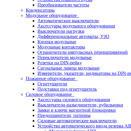
Преобразователи частоты
Конденсаторы
Модульное оборудование
Автоматические выключатели
Аксессуары модульного оборудования
Выключатели нагрузки
Дифференциальные автоматы, УЗО
Кнопки модульные
Модульные контакторы
Ограничители импульсных перенапряжений
Переключатели модульные
Розетки на DIN-рейку
Сигнальные лампы модульные
Измерители, указатели, индикаторы на DIN-р
Пожарное оборудование
Огнетушители
Подставки под огнетушитель
Силовое оборудование
Аксессуары силового оборудования
Выключатели-разъединители, рубильники
Замки и ключи магнитной блокировки
Предохранители, патроны
Силовые автоматические выключатели
Устройства автоматического ввода резерва 