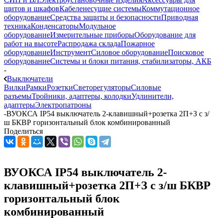
щитов и шкафов
Кабеленесущие системы
Коммутационное
оборудование
Средства защиты и безопасности
Приводная
техника
Конденсаторы
Модульное
оборудование
Измерительные приборы
Оборудование для
работ на высоте
Распродажа склада
Пожарное
оборудование
Инструмент
Силовое оборудование
Поисковое
оборудование
Системы и блоки питания, стабилизаторы, АКБ
-
Выключатели
Вилки
Рамки
Розетки
Светорегуляторы
Силовые
разъемы
Тройники, адаптеры, колодки
Удлинители,
адаптеры
Электропатроны
-
ВУОКСА IP54 выключатель 2-клавишный+розетка 2П+З с з/
ш БКВР горизонтальный блок комбинированный
Поделиться
ВУОКСА IP54 выключатель 2-
клавишный+розетка 2П+З с з/ш БКВР
горизонтальный блок
комбинированный