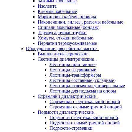
Зажимы кабельные
Изолента
Клеммы кабельные
Маркировка кабеля, провода
Наконечники, гильзы, разъемы кабельные
Спирали монтажные (бондаж)
Термоусадочные трубки
Хомуты, стяжки кабельные
Перчатки термоусаживаемые
Оборудование для работ на высоте
Вышки диэлектрические
Лестницы диэлектрические
Лестницы приставные
Лестницы раздвижные
Лестницы-трансформеры
Лестницы составные (складные)
Лестницы-стремянки универсальные
Лестницы для подъема на опоры
Стремянки диэлектрические
Стремянки с вертикальной опорой
Стремянки с симметричной опорой
Подмости диэлектрические
Подмости с вертикальной опорой
Подмости с симметричной опорой
Подмости-стремянки