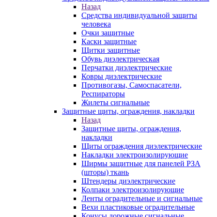
Назад
Средства индивидуальной защиты
человека
Очки защитные
Каски защитные
Щитки защитные
Обувь диэлектрическая
Перчатки диэлектрические
Ковры диэлектрические
Противогазы, Самоспасатели,
Респираторы
Жилеты сигнальные
Защитные щиты, ограждения, накладки
Назад
Защитные щиты, ограждения,
накладки
Щиты ограждения диэлектрические
Накладки электроизолирующие
Ширмы защитные для панелей РЗА
(шторы) ткань
Штендеры диэлектрические
Колпаки электроизолирующие
Ленты оградительные и сигнальные
Вехи пластиковые оградительные
Конусы дорожные сигнальные