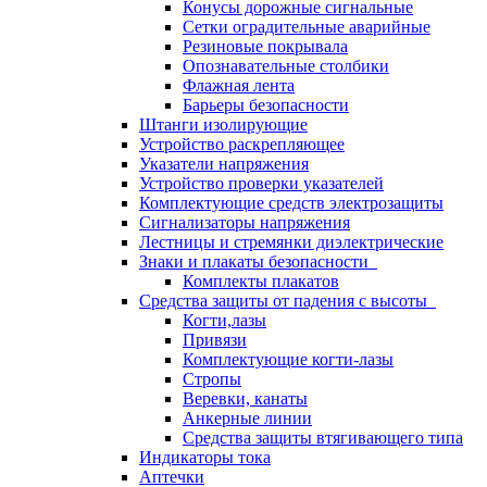
Конусы дорожные сигнальные
Сетки оградительные аварийные
Резиновые покрывала
Опознавательные столбики
Флажная лента
Барьеры безопасности
Штанги изолирующие
Устройство раскрепляющее
Указатели напряжения
Устройство проверки указателей
Комплектующие средств электрозащиты
Сигнализаторы напряжения
Лестницы и стремянки диэлектрические
Знаки и плакаты безопасности
Комплекты плакатов
Средства защиты от падения с высоты
Когти,лазы
Привязи
Комплектующие когти-лазы
Стропы
Веревки, канаты
Анкерные линии
Средства защиты втягивающего типа
Индикаторы тока
Аптечки