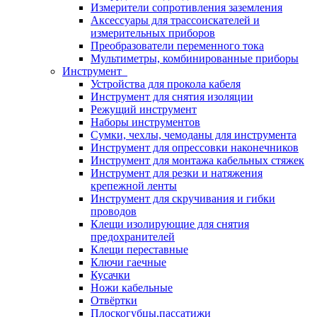
Измерители сопротивления заземления
Аксессуары для трассоискателей и
измерительных приборов
Преобразователи переменного тока
Мультиметры, комбинированные приборы
Инструмент
Устройства для прокола кабеля
Инструмент для снятия изоляции
Режущий инструмент
Наборы инструментов
Сумки, чехлы, чемоданы для инструмента
Инструмент для опрессовки наконечников
Инструмент для монтажа кабельных стяжек
Инструмент для резки и натяжения
крепежной ленты
Инструмент для скручивания и гибки
проводов
Клещи изолирующие для снятия
предохранителей
Клещи переставные
Ключи гаечные
Кусачки
Ножи кабельные
Отвёртки
Плоскогубцы,пассатижи