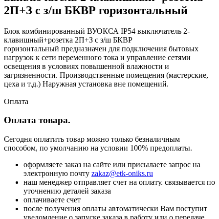
2П+З с з/ш БКВР горизонтальный
Блок комбинированный ВУОКСА IP54 выключатель 2-
клавишный+розетка 2П+З с з/ш БКВР
горизонтальный предназначен для подключения бытовых
нагрузок к сети переменного тока и управление сетями
освещения в условиях повышенной влажности и
загрязненности. Производственные помещения (мастерские,
цеха и т.д.) Наружная установка вне помещений.
Оплата
Оплата товара.
Сегодня оплатить товар можно только безналичным
способом, по умолчанию на условии 100% предоплаты.
оформляете заказ на сайте или присылаете запрос на
электронную почту
zakaz@etk-oniks.ru
наш менеджер отправляет счет на оплату. связывается по
уточнению деталей заказа
оплачиваете счет
после получения оплаты автоматически Вам поступит
уведомление о запуске заказа в работу или о передаче