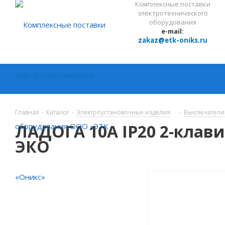
Комплексные поставки
электротехнического
оборудования
e-mail:
zakaz@etk-oniks.ru
Главная
-
Каталог
-
Электроустановочные изделия
-
Выключатели
ЛАДОГА 10А IP20 2-клав
ЭКО