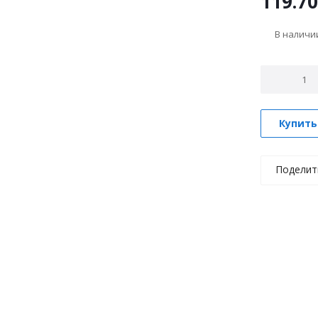
119.70
В налич
Купить
Поделит