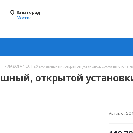
Ваш город
Москва
-
ЛАДОГА 10А IP20 2-клавишный, открытой установки, сосна выключате
ишный, открытой установк
Артикул:
SQ1