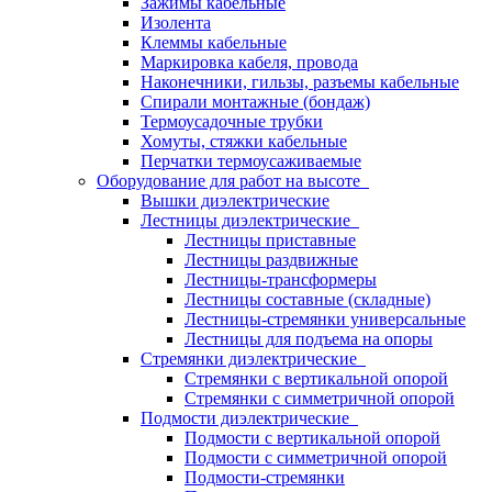
Зажимы кабельные
Изолента
Клеммы кабельные
Маркировка кабеля, провода
Наконечники, гильзы, разъемы кабельные
Спирали монтажные (бондаж)
Термоусадочные трубки
Хомуты, стяжки кабельные
Перчатки термоусаживаемые
Оборудование для работ на высоте
Вышки диэлектрические
Лестницы диэлектрические
Лестницы приставные
Лестницы раздвижные
Лестницы-трансформеры
Лестницы составные (складные)
Лестницы-стремянки универсальные
Лестницы для подъема на опоры
Стремянки диэлектрические
Стремянки с вертикальной опорой
Стремянки с симметричной опорой
Подмости диэлектрические
Подмости с вертикальной опорой
Подмости с симметричной опорой
Подмости-стремянки