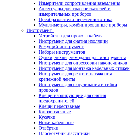
Измерители сопротивления заземления
Аксессуары для трассоискателей и
измерительных приборов
Преобразователи переменного тока
Мультиметры, комбинированные приборы
Инструмент
Устройства для прокола кабеля
Инструмент для снятия изоляции
Режущий инструмент
Наборы инструментов
Сумки, чехлы, чемоданы для инструмента
Инструмент для опрессовки наконечников
Инструмент для монтажа кабельных стяжек
Инструмент для резки и натяжения
крепежной ленты
Инструмент для скручивания и гибки
проводов
Клещи изолирующие для снятия
предохранителей
Клещи переставные
Ключи гаечные
Кусачки
Ножи кабельные
Отвёртки
Плоскогубцы,пассатижи