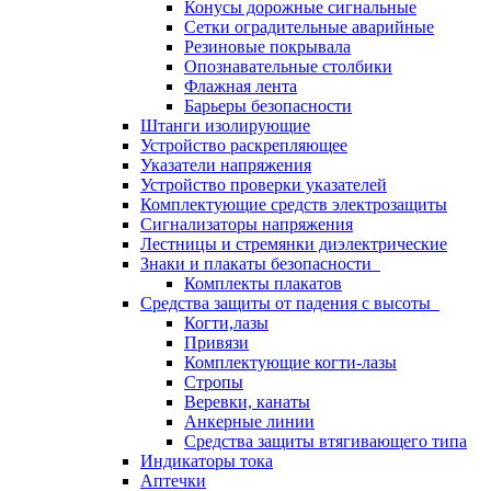
Конусы дорожные сигнальные
Сетки оградительные аварийные
Резиновые покрывала
Опознавательные столбики
Флажная лента
Барьеры безопасности
Штанги изолирующие
Устройство раскрепляющее
Указатели напряжения
Устройство проверки указателей
Комплектующие средств электрозащиты
Сигнализаторы напряжения
Лестницы и стремянки диэлектрические
Знаки и плакаты безопасности
Комплекты плакатов
Средства защиты от падения с высоты
Когти,лазы
Привязи
Комплектующие когти-лазы
Стропы
Веревки, канаты
Анкерные линии
Средства защиты втягивающего типа
Индикаторы тока
Аптечки