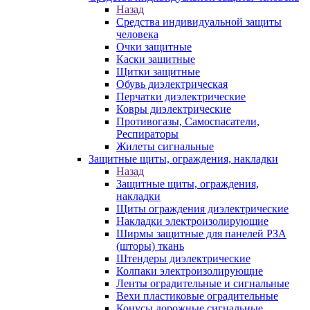
Назад
Средства индивидуальной защиты
человека
Очки защитные
Каски защитные
Щитки защитные
Обувь диэлектрическая
Перчатки диэлектрические
Ковры диэлектрические
Противогазы, Самоспасатели,
Респираторы
Жилеты сигнальные
Защитные щиты, ограждения, накладки
Назад
Защитные щиты, ограждения,
накладки
Щиты ограждения диэлектрические
Накладки электроизолирующие
Ширмы защитные для панелей РЗА
(шторы) ткань
Штендеры диэлектрические
Колпаки электроизолирующие
Ленты оградительные и сигнальные
Вехи пластиковые оградительные
Конусы дорожные сигнальные