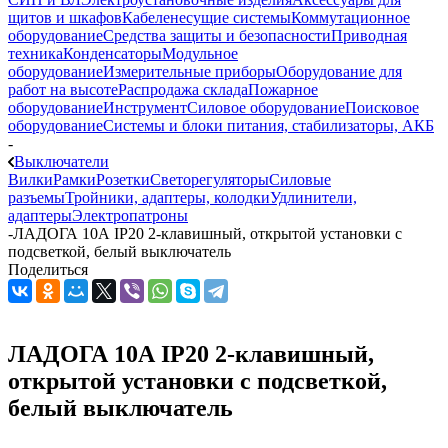
щитов и шкафов
Кабеленесущие системы
Коммутационное
оборудование
Средства защиты и безопасности
Приводная
техника
Конденсаторы
Модульное
оборудование
Измерительные приборы
Оборудование для
работ на высоте
Распродажа склада
Пожарное
оборудование
Инструмент
Силовое оборудование
Поисковое
оборудование
Системы и блоки питания, стабилизаторы, АКБ
-
Выключатели
Вилки
Рамки
Розетки
Светорегуляторы
Силовые
разъемы
Тройники, адаптеры, колодки
Удлинители,
адаптеры
Электропатроны
-
ЛАДОГА 10А IP20 2-клавишный, открытой установки с
подсветкой, белый выключатель
Поделиться
ЛАДОГА 10А IP20 2-клавишный,
открытой установки с подсветкой,
белый выключатель