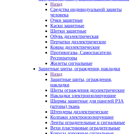
Назад
Средства индивидуальной защиты
человека
Очки защитные
Каски защитные
Щитки защитные
Обувь диэлектрическая
Перчатки диэлектрические
Ковры диэлектрические
Противогазы, Самоспасатели,
Респираторы
Жилеты сигнальные
Защитные щиты, ограждения, накладки
Назад
Защитные щиты, ограждения,
накладки
Щиты ограждения диэлектрические
Накладки электроизолирующие
Ширмы защитные для панелей РЗА
(шторы) ткань
Штендеры диэлектрические
Колпаки электроизолирующие
Ленты оградительные и сигнальные
Вехи пластиковые оградительные
Конусы дорожные сигнальные