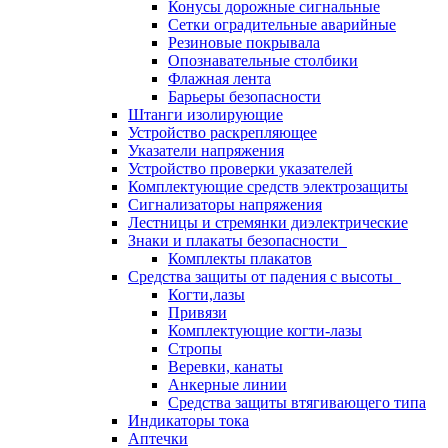
Конусы дорожные сигнальные
Сетки оградительные аварийные
Резиновые покрывала
Опознавательные столбики
Флажная лента
Барьеры безопасности
Штанги изолирующие
Устройство раскрепляющее
Указатели напряжения
Устройство проверки указателей
Комплектующие средств электрозащиты
Сигнализаторы напряжения
Лестницы и стремянки диэлектрические
Знаки и плакаты безопасности
Комплекты плакатов
Средства защиты от падения с высоты
Когти,лазы
Привязи
Комплектующие когти-лазы
Стропы
Веревки, канаты
Анкерные линии
Средства защиты втягивающего типа
Индикаторы тока
Аптечки