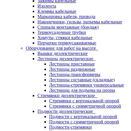
Зажимы кабельные
Изолента
Клеммы кабельные
Маркировка кабеля, провода
Наконечники, гильзы, разъемы кабельные
Спирали монтажные (бондаж)
Термоусадочные трубки
Хомуты, стяжки кабельные
Перчатки термоусаживаемые
Оборудование для работ на высоте
Вышки диэлектрические
Лестницы диэлектрические
Лестницы приставные
Лестницы раздвижные
Лестницы-трансформеры
Лестницы составные (складные)
Лестницы-стремянки универсальные
Лестницы для подъема на опоры
Стремянки диэлектрические
Стремянки с вертикальной опорой
Стремянки с симметричной опорой
Подмости диэлектрические
Подмости с вертикальной опорой
Подмости с симметричной опорой
Подмости-стремянки