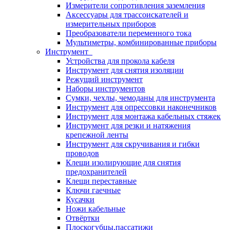
Измерители сопротивления заземления
Аксессуары для трассоискателей и
измерительных приборов
Преобразователи переменного тока
Мультиметры, комбинированные приборы
Инструмент
Устройства для прокола кабеля
Инструмент для снятия изоляции
Режущий инструмент
Наборы инструментов
Сумки, чехлы, чемоданы для инструмента
Инструмент для опрессовки наконечников
Инструмент для монтажа кабельных стяжек
Инструмент для резки и натяжения
крепежной ленты
Инструмент для скручивания и гибки
проводов
Клещи изолирующие для снятия
предохранителей
Клещи переставные
Ключи гаечные
Кусачки
Ножи кабельные
Отвёртки
Плоскогубцы,пассатижи