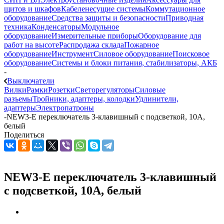
щитов и шкафов
Кабеленесущие системы
Коммутационное
оборудование
Средства защиты и безопасности
Приводная
техника
Конденсаторы
Модульное
оборудование
Измерительные приборы
Оборудование для
работ на высоте
Распродажа склада
Пожарное
оборудование
Инструмент
Силовое оборудование
Поисковое
оборудование
Системы и блоки питания, стабилизаторы, АКБ
-
Выключатели
Вилки
Рамки
Розетки
Светорегуляторы
Силовые
разъемы
Тройники, адаптеры, колодки
Удлинители,
адаптеры
Электропатроны
-
NEW3-E переключатель 3-клавишный с подсветкой, 10А,
белый
Поделиться
NEW3-E переключатель 3-клавишный
с подсветкой, 10А, белый