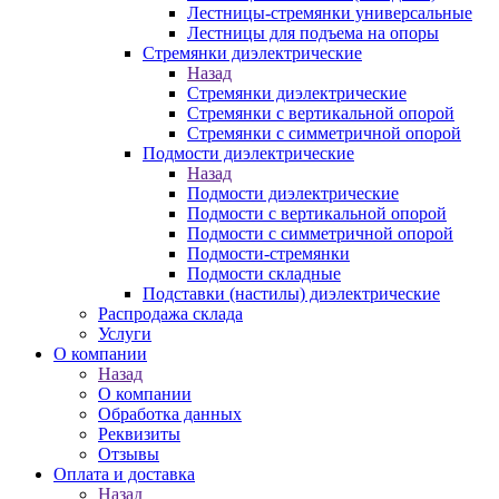
Лестницы-стремянки универсальные
Лестницы для подъема на опоры
Стремянки диэлектрические
Назад
Стремянки диэлектрические
Стремянки с вертикальной опорой
Стремянки с симметричной опорой
Подмости диэлектрические
Назад
Подмости диэлектрические
Подмости с вертикальной опорой
Подмости с симметричной опорой
Подмости-стремянки
Подмости складные
Подставки (настилы) диэлектрические
Распродажа склада
Услуги
О компании
Назад
О компании
Обработка данных
Реквизиты
Отзывы
Оплата и доставка
Назад