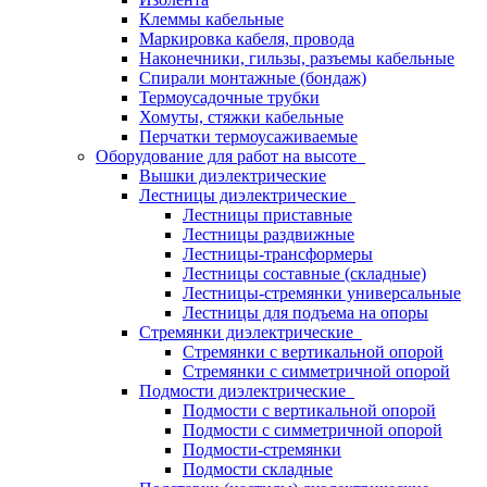
Клеммы кабельные
Маркировка кабеля, провода
Наконечники, гильзы, разъемы кабельные
Спирали монтажные (бондаж)
Термоусадочные трубки
Хомуты, стяжки кабельные
Перчатки термоусаживаемые
Оборудование для работ на высоте
Вышки диэлектрические
Лестницы диэлектрические
Лестницы приставные
Лестницы раздвижные
Лестницы-трансформеры
Лестницы составные (складные)
Лестницы-стремянки универсальные
Лестницы для подъема на опоры
Стремянки диэлектрические
Стремянки с вертикальной опорой
Стремянки с симметричной опорой
Подмости диэлектрические
Подмости с вертикальной опорой
Подмости с симметричной опорой
Подмости-стремянки
Подмости складные