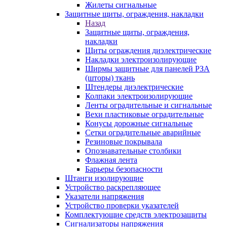
Жилеты сигнальные
Защитные щиты, ограждения, накладки
Назад
Защитные щиты, ограждения,
накладки
Щиты ограждения диэлектрические
Накладки электроизолирующие
Ширмы защитные для панелей РЗА
(шторы) ткань
Штендеры диэлектрические
Колпаки электроизолирующие
Ленты оградительные и сигнальные
Вехи пластиковые оградительные
Конусы дорожные сигнальные
Сетки оградительные аварийные
Резиновые покрывала
Опознавательные столбики
Флажная лента
Барьеры безопасности
Штанги изолирующие
Устройство раскрепляющее
Указатели напряжения
Устройство проверки указателей
Комплектующие средств электрозащиты
Сигнализаторы напряжения