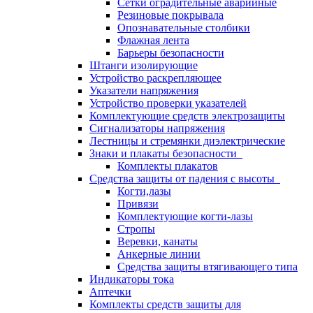
Сетки оградительные аварийные
Резиновые покрывала
Опознавательные столбики
Флажная лента
Барьеры безопасности
Штанги изолирующие
Устройство раскрепляющее
Указатели напряжения
Устройство проверки указателей
Комплектующие средств электрозащиты
Сигнализаторы напряжения
Лестницы и стремянки диэлектрические
Знаки и плакаты безопасности
Комплекты плакатов
Средства защиты от падения с высоты
Когти,лазы
Привязи
Комплектующие когти-лазы
Стропы
Веревки, канаты
Анкерные линии
Средства защиты втягивающего типа
Индикаторы тока
Аптечки
Комплекты средств защиты для