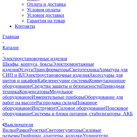
Оплата и доставка
Условия оплаты
Условия доставки
Гарантия на товар
Контакты
Главная
-
Каталог
-
Электроустановочные изделия
Шкафы, корпуса, боксы
Электромонтажные
изделия
Услуги
Трансформаторы
Светотехника
Арматура для
СИП и ВЛ
Электроустановочные изделия
Аксессуары для
щитов и шкафов
Кабеленесущие системы
Коммутационное
оборудование
Средства защиты и безопасности
Приводная
техника
Конденсаторы
Модульное
оборудование
Измерительные приборы
Оборудование для
работ на высоте
Распродажа склада
Пожарное
оборудование
Инструмент
Силовое оборудование
Поисковое
оборудование
Системы и блоки питания, стабилизаторы, АКБ
-
Выключатели
Вилки
Рамки
Розетки
Светорегуляторы
Силовые
разъемы
Тройники, адаптеры, колодки
Удлинители,