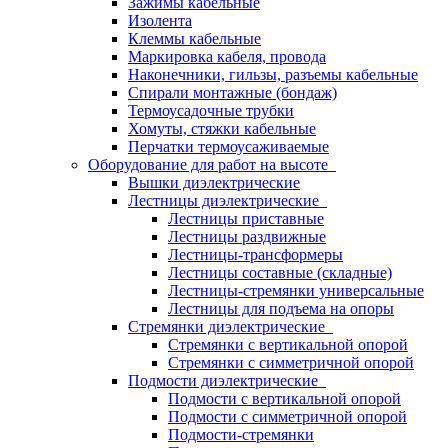
Зажимы кабельные
Изолента
Клеммы кабельные
Маркировка кабеля, провода
Наконечники, гильзы, разъемы кабельные
Спирали монтажные (бондаж)
Термоусадочные трубки
Хомуты, стяжки кабельные
Перчатки термоусаживаемые
Оборудование для работ на высоте
Вышки диэлектрические
Лестницы диэлектрические
Лестницы приставные
Лестницы раздвижные
Лестницы-трансформеры
Лестницы составные (складные)
Лестницы-стремянки универсальные
Лестницы для подъема на опоры
Стремянки диэлектрические
Стремянки с вертикальной опорой
Стремянки с симметричной опорой
Подмости диэлектрические
Подмости с вертикальной опорой
Подмости с симметричной опорой
Подмости-стремянки