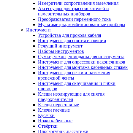
Измерители сопротивления заземления
Аксессуары для трассоискателей и
измерительных приборов
Преобразователи переменного тока
Мультиметры, комбинированные приборы
Инструмент
Устройства для прокола кабеля
Инструмент для снятия изоляции
Режущий инструмент
Наборы инструментов
Сумки, чехлы, чемоданы для инструмента
Инструмент для опрессовки наконечников
Инструмент для монтажа кабельных стяжек
Инструмент для резки и натяжения
крепежной ленты
Инструмент для скручивания и гибки
проводов
Клещи изолирующие для снятия
предохранителей
Клещи переставные
Ключи гаечные
Кусачки
Ножи кабельные
Отвёртки
Плоскогубцы,пассатижи