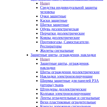
Назад
Средства индивидуальной защиты
человека
Очки защитные
Каски защитные
Щитки защитные
Обувь диэлектрическая
Перчатки диэлектрические
Ковры диэлектрические
Противогазы, Самоспасатели,
Респираторы
Жилеты сигнальные
Защитные щиты, ограждения, накладки
Назад
Защитные щиты, ограждения,
накладки
Щиты ограждения диэлектрические
Накладки электроизолирующие
Ширмы защитные для панелей РЗА
(шторы) ткань
Штендеры диэлектрические
Колпаки электроизолирующие
Ленты оградительные и сигнальные
Вехи пластиковые оградительные
Конусы дорожные сигнальные