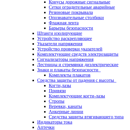
Конусы дорожные сигнальные
Сетки оградительные аварийные
Резиновые покрывала
Опознавательные столбики
Флажная лента
Барьеры безопасности
Штанги изолирующие
Устройство раскрепляющее
Указатели напряжения
Устройство проверки указателей
Комплектующие средств электрозащиты
Сигнализаторы напряжения
Лестницы и стремянки диэлектрические
Знаки и плакаты безопасности
Комплекты плакатов
Средства защиты от падения с высоты
Когти,лазы
Привязи
Комплектующие когти-лазы
Стропы
Веревки, канаты
Анкерные линии
Средства защиты втягивающего типа
Индикаторы тока
Аптечки