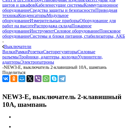
щитов и шкафов
Кабеленесущие системы
Коммутационное
оборудование
Средства защиты и безопасности
Приводная
техника
Конденсаторы
Модульное
оборудование
Измерительные приборы
Оборудование для
работ на высоте
Распродажа склада
Пожарное
оборудование
Инструмент
Силовое оборудование
Поисковое
оборудование
Системы и блоки питания, стабилизаторы, АКБ
-
Выключатели
Вилки
Рамки
Розетки
Светорегуляторы
Силовые
разъемы
Тройники, адаптеры, колодки
Удлинители,
адаптеры
Электропатроны
-
NEW3-E, выключатель 2-клавишный 10А, шампань
Поделиться
NEW3-E, выключатель 2-клавишный
10А, шампань