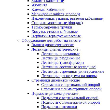
Зажимы кабельные
Изолента
Клеммы кабельные
Маркировка кабеля, провода
Наконечники, гильзы, разъемы кабельные
Спирали монтажные (бондаж)
Термоусадочные трубки
Хомуты, стяжки кабельные
Перчатки термоусаживаемые
Оборудование для работ на высоте
Вышки диэлектрические
Лестницы диэлектрические
Лестницы приставные
Лестницы раздвижные
Лестницы-трансформеры
Лестницы составные (складные)
Лестницы-стремянки универсальные
Лестницы для подъема на опоры
Стремянки диэлектрические
Стремянки с вертикальной опорой
Стремянки с симметричной опорой
Подмости диэлектрические
Подмости с вертикальной опорой
Подмости с симметричной опорой
Подмости-стремянки