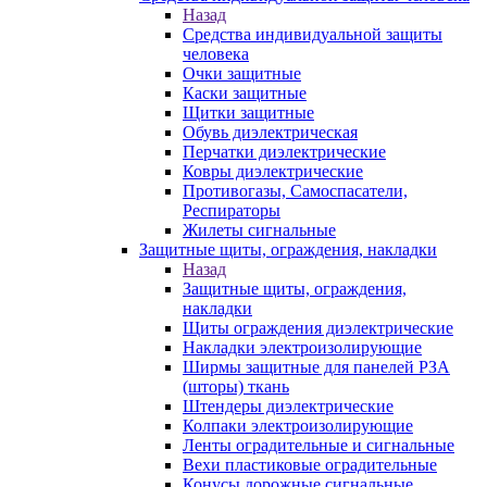
Назад
Средства индивидуальной защиты
человека
Очки защитные
Каски защитные
Щитки защитные
Обувь диэлектрическая
Перчатки диэлектрические
Ковры диэлектрические
Противогазы, Самоспасатели,
Респираторы
Жилеты сигнальные
Защитные щиты, ограждения, накладки
Назад
Защитные щиты, ограждения,
накладки
Щиты ограждения диэлектрические
Накладки электроизолирующие
Ширмы защитные для панелей РЗА
(шторы) ткань
Штендеры диэлектрические
Колпаки электроизолирующие
Ленты оградительные и сигнальные
Вехи пластиковые оградительные
Конусы дорожные сигнальные