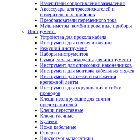
Измерители сопротивления заземления
Аксессуары для трассоискателей и
измерительных приборов
Преобразователи переменного тока
Мультиметры, комбинированные приборы
Инструмент
Устройства для прокола кабеля
Инструмент для снятия изоляции
Режущий инструмент
Наборы инструментов
Сумки, чехлы, чемоданы для инструмента
Инструмент для опрессовки наконечников
Инструмент для монтажа кабельных стяжек
Инструмент для резки и натяжения
крепежной ленты
Инструмент для скручивания и гибки
проводов
Клещи изолирующие для снятия
предохранителей
Клещи переставные
Ключи гаечные
Кусачки
Ножи кабельные
Отвёртки
Плоскогубцы,пассатижи