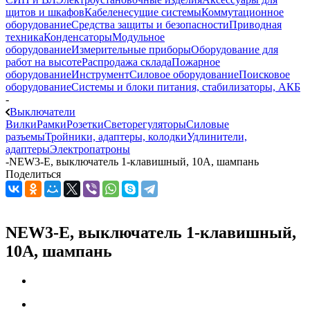
щитов и шкафов
Кабеленесущие системы
Коммутационное
оборудование
Средства защиты и безопасности
Приводная
техника
Конденсаторы
Модульное
оборудование
Измерительные приборы
Оборудование для
работ на высоте
Распродажа склада
Пожарное
оборудование
Инструмент
Силовое оборудование
Поисковое
оборудование
Системы и блоки питания, стабилизаторы, АКБ
-
Выключатели
Вилки
Рамки
Розетки
Светорегуляторы
Силовые
разъемы
Тройники, адаптеры, колодки
Удлинители,
адаптеры
Электропатроны
-
NEW3-E, выключатель 1-клавишный, 10А, шампань
Поделиться
NEW3-E, выключатель 1-клавишный,
10А, шампань