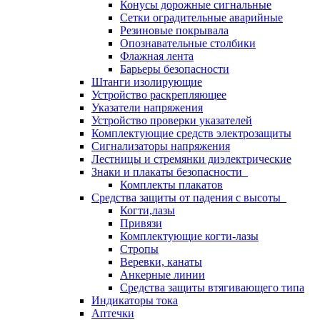
Конусы дорожные сигнальные
Сетки оградительные аварийные
Резиновые покрывала
Опознавательные столбики
Флажная лента
Барьеры безопасности
Штанги изолирующие
Устройство раскрепляющее
Указатели напряжения
Устройство проверки указателей
Комплектующие средств электрозащиты
Сигнализаторы напряжения
Лестницы и стремянки диэлектрические
Знаки и плакаты безопасности
Комплекты плакатов
Средства защиты от падения с высоты
Когти,лазы
Привязи
Комплектующие когти-лазы
Стропы
Веревки, канаты
Анкерные линии
Средства защиты втягивающего типа
Индикаторы тока
Аптечки