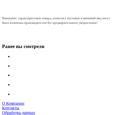
Внимание: характеристики товара, комплект поставки и внешний вид могут
быть изменены производителем без предварительного уведом
ления!
Ранее вы смотрели
О Компании
Контакты
Обработка данных