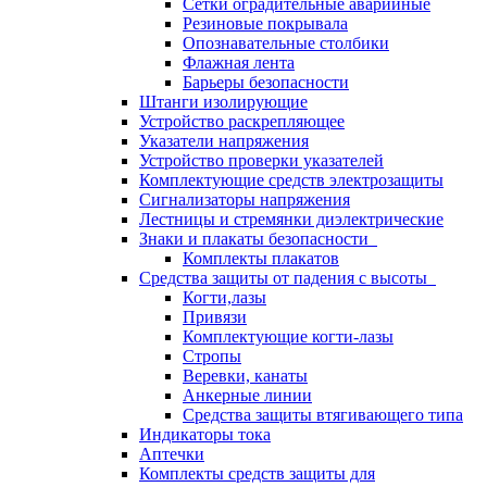
Сетки оградительные аварийные
Резиновые покрывала
Опознавательные столбики
Флажная лента
Барьеры безопасности
Штанги изолирующие
Устройство раскрепляющее
Указатели напряжения
Устройство проверки указателей
Комплектующие средств электрозащиты
Сигнализаторы напряжения
Лестницы и стремянки диэлектрические
Знаки и плакаты безопасности
Комплекты плакатов
Средства защиты от падения с высоты
Когти,лазы
Привязи
Комплектующие когти-лазы
Стропы
Веревки, канаты
Анкерные линии
Средства защиты втягивающего типа
Индикаторы тока
Аптечки
Комплекты средств защиты для