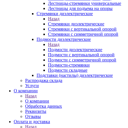
Лестницы-стремянки универсальные
Лестницы для подъема на опоры
Стремянки диэлектрические
Назад
Стремянки диэлектрические
Стремянки с вертикальной опорой
Стремянки с симметричной опорой
Подмости диэлектрические
Назад
Подмости диэлектрические
Подмости с вертикальной опорой
Подмости с симметричной опорой
Подмости-стремянки
Подмости складные
Подставки (настилы) диэлектрические
Распродажа склада
Услуги
О компании
Назад
О компании
Обработка данных
Реквизиты
Отзывы
Оплата и доставка
Назад