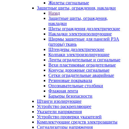
Жилеты сигнальные
Защитные щиты, ограждения, накладки
Назад
Защитные щиты, ограждения,
накладки
Щиты ограждения диэлектрические
Накладки электроизолирующие
Ширмы защитные для панелей РЗА
(шторы) ткань
Штендеры диэлектрические
Колпаки электроизолирующие
Ленты оградительные и сигнальные
Вехи пластиковые оградительные
Конусы дорожные сигнальные
Сетки оградительные аварийные
Резиновые покрывала
Опознавательные столбики
Флажная лента
Барьеры безопасности
Штанги изолирующие
Устройство раскрепляющее
Указатели напряжения
Устройство проверки указателей
Комплектующие средств электрозащиты
Сигнализаторы напряжения