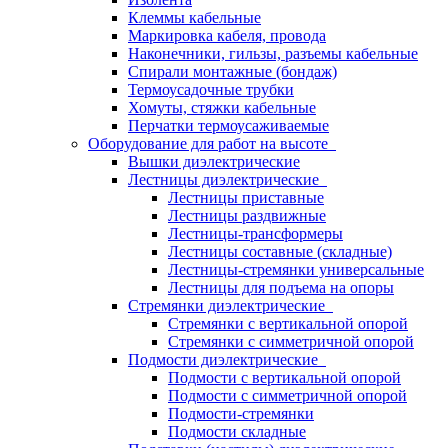
Клеммы кабельные
Маркировка кабеля, провода
Наконечники, гильзы, разъемы кабельные
Спирали монтажные (бондаж)
Термоусадочные трубки
Хомуты, стяжки кабельные
Перчатки термоусаживаемые
Оборудование для работ на высоте
Вышки диэлектрические
Лестницы диэлектрические
Лестницы приставные
Лестницы раздвижные
Лестницы-трансформеры
Лестницы составные (складные)
Лестницы-стремянки универсальные
Лестницы для подъема на опоры
Стремянки диэлектрические
Стремянки с вертикальной опорой
Стремянки с симметричной опорой
Подмости диэлектрические
Подмости с вертикальной опорой
Подмости с симметричной опорой
Подмости-стремянки
Подмости складные