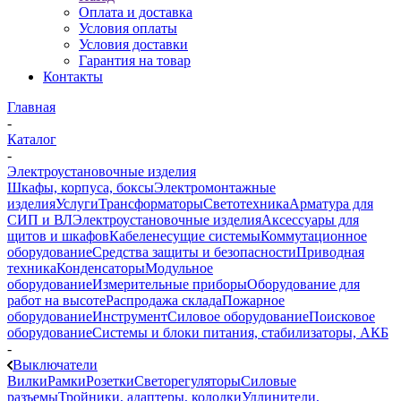
Оплата и доставка
Условия оплаты
Условия доставки
Гарантия на товар
Контакты
Главная
-
Каталог
-
Электроустановочные изделия
Шкафы, корпуса, боксы
Электромонтажные
изделия
Услуги
Трансформаторы
Светотехника
Арматура для
СИП и ВЛ
Электроустановочные изделия
Аксессуары для
щитов и шкафов
Кабеленесущие системы
Коммутационное
оборудование
Средства защиты и безопасности
Приводная
техника
Конденсаторы
Модульное
оборудование
Измерительные приборы
Оборудование для
работ на высоте
Распродажа склада
Пожарное
оборудование
Инструмент
Силовое оборудование
Поисковое
оборудование
Системы и блоки питания, стабилизаторы, АКБ
-
Выключатели
Вилки
Рамки
Розетки
Светорегуляторы
Силовые
разъемы
Тройники, адаптеры, колодки
Удлинители,