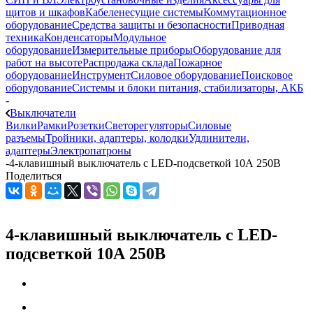
щитов и шкафов
Кабеленесущие системы
Коммутационное
оборудование
Средства защиты и безопасности
Приводная
техника
Конденсаторы
Модульное
оборудование
Измерительные приборы
Оборудование для
работ на высоте
Распродажа склада
Пожарное
оборудование
Инструмент
Силовое оборудование
Поисковое
оборудование
Системы и блоки питания, стабилизаторы, АКБ
-
Выключатели
Вилки
Рамки
Розетки
Светорегуляторы
Силовые
разъемы
Тройники, адаптеры, колодки
Удлинители,
адаптеры
Электропатроны
-
4-клавишный выключатель с LED-подсветкой 10А 250В
Поделиться
4-клавишный выключатель с LED-
подсветкой 10А 250В