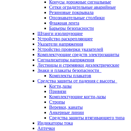
Конусы дорожные сигнальные
Сетки оградительные аварийные
Резиновые покрывала
Опознавательные столбики
Флажная лента
Барьеры безопасности
Штанги изолирующие
Устройство раскрепляющее
Указатели напряжения
Устройство проверки указателей
Комплектующие средств электрозащиты
Сигнализаторы напряжения
Лестницы и стремянки диэлектрические
Знаки и плакаты безопасности
Комплекты плакатов
Средства защиты от падения с высоты
Когти,лазы
Привязи
Комплектующие когти-лазы
Стропы
Веревки, канаты
Анкерные линии
Средства защиты втягивающего типа
Индикаторы тока
Аптечки