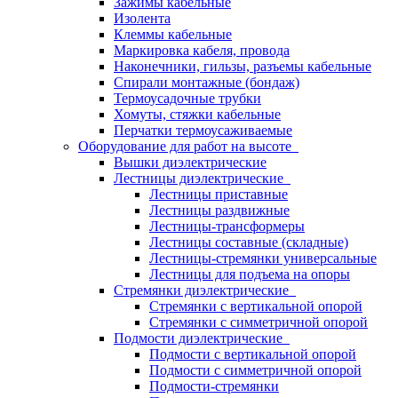
Зажимы кабельные
Изолента
Клеммы кабельные
Маркировка кабеля, провода
Наконечники, гильзы, разъемы кабельные
Спирали монтажные (бондаж)
Термоусадочные трубки
Хомуты, стяжки кабельные
Перчатки термоусаживаемые
Оборудование для работ на высоте
Вышки диэлектрические
Лестницы диэлектрические
Лестницы приставные
Лестницы раздвижные
Лестницы-трансформеры
Лестницы составные (складные)
Лестницы-стремянки универсальные
Лестницы для подъема на опоры
Стремянки диэлектрические
Стремянки с вертикальной опорой
Стремянки с симметричной опорой
Подмости диэлектрические
Подмости с вертикальной опорой
Подмости с симметричной опорой
Подмости-стремянки