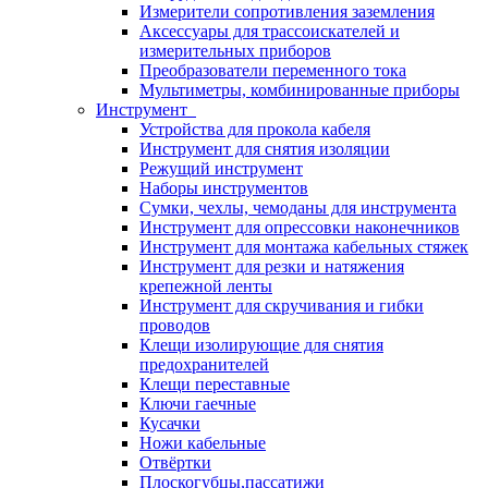
Измерители сопротивления заземления
Аксессуары для трассоискателей и
измерительных приборов
Преобразователи переменного тока
Мультиметры, комбинированные приборы
Инструмент
Устройства для прокола кабеля
Инструмент для снятия изоляции
Режущий инструмент
Наборы инструментов
Сумки, чехлы, чемоданы для инструмента
Инструмент для опрессовки наконечников
Инструмент для монтажа кабельных стяжек
Инструмент для резки и натяжения
крепежной ленты
Инструмент для скручивания и гибки
проводов
Клещи изолирующие для снятия
предохранителей
Клещи переставные
Ключи гаечные
Кусачки
Ножи кабельные
Отвёртки
Плоскогубцы,пассатижи