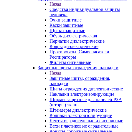
Назад
Средства индивидуальной защиты
человека
Очки защитные
Каски защитные
Щитки защитные
Обувь диэлектрическая
Перчатки диэлектрические
Ковры диэлектрические
Противогазы, Самоспасатели,
Респираторы
Жилеты сигнальные
Защитные щиты, ограждения, накладки
Назад
Защитные щиты, ограждения,
накладки
Щиты ограждения диэлектрические
Накладки электроизолирующие
Ширмы защитные для панелей РЗА
(шторы) ткань
Штендеры диэлектрические
Колпаки электроизолирующие
Ленты оградительные и сигнальные
Вехи пластиковые оградительные
Конусы дорожные сигнальные