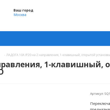
Ваш город
Москва
-
ЛАДОГА 10А IP20 на 2 направления, 1-клавишный, открытой установк
правления, 1-клавишный, 
О
Артикул:
SQ1
Переключа
предназнач