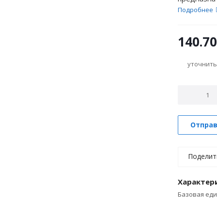
переменног
Подробнее
подключен
сетям.
140.70
уточнить
Отправ
Поделит
Характер
Базовая ед