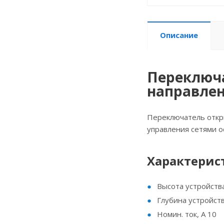
Описание
Переключа
направлен
Переключатель откры
управления сетями 
Характерис
Высота устройства
Глубина устройств
Номин. ток, А 10