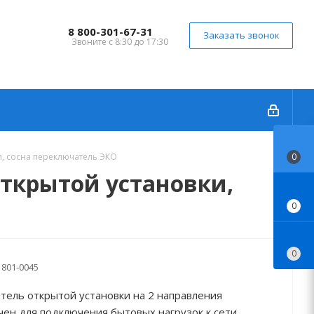
8 800-301-67-31
Заказать звонок
Звоните с 8:30 до 17:30
и, сосна переключатель ЭКО
0
открытой установки,
0
0
801-0045
тель открытой установки на 2 направления
ен для подключения бытовых нагрузок к сети