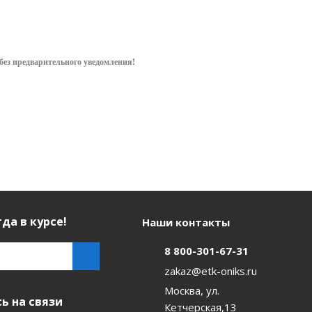
без предварительного уведом
ления!
да в курсе!
Наши контакты
8 800-301-67-31
zakaz@etk-oniks.ru
Москва, ул.
ь на связи
Кетчерская,13