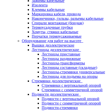
Зажимы кабельные
Изолента
Клеммы кабельные
Маркировка кабеля, провода
Наконечники, гильзы, разъемы кабельные
Спирали монтажные (бондаж)
Термоусадочные трубки
Хомуты, стяжки кабельные
Перчатки термоусаживаемые
Оборудование для работ на высоте
Вышки диэлектрические
Лестницы диэлектрические
Лестницы приставные
Лестницы раздвижные
Лестницы-трансформеры
Лестницы составные (складные)
Лестницы-стремянки универсальные
Лестницы для подъема на опоры
Стремянки диэлектрические
Стремянки с вертикальной опорой
Стремянки с симметричной опорой
Подмости диэлектрические
Подмости с вертикальной опорой
Подмости с симметричной опорой
Подмости-стремянки