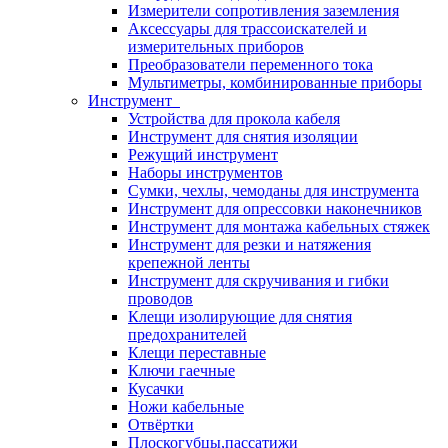
Измерители сопротивления заземления
Аксессуары для трассоискателей и
измерительных приборов
Преобразователи переменного тока
Мультиметры, комбинированные приборы
Инструмент
Устройства для прокола кабеля
Инструмент для снятия изоляции
Режущий инструмент
Наборы инструментов
Сумки, чехлы, чемоданы для инструмента
Инструмент для опрессовки наконечников
Инструмент для монтажа кабельных стяжек
Инструмент для резки и натяжения
крепежной ленты
Инструмент для скручивания и гибки
проводов
Клещи изолирующие для снятия
предохранителей
Клещи переставные
Ключи гаечные
Кусачки
Ножи кабельные
Отвёртки
Плоскогубцы,пассатижи