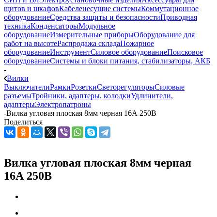
щитов и шкафов
Кабеленесущие системы
Коммутационное
оборудование
Средства защиты и безопасности
Приводная
техника
Конденсаторы
Модульное
оборудование
Измерительные приборы
Оборудование для
работ на высоте
Распродажа склада
Пожарное
оборудование
Инструмент
Силовое оборудование
Поисковое
оборудование
Системы и блоки питания, стабилизаторы, АКБ
-
Вилки
Выключатели
Рамки
Розетки
Светорегуляторы
Силовые
разъемы
Тройники, адаптеры, колодки
Удлинители,
адаптеры
Электропатроны
-
Вилка угловая плоская 8мм черная 16А 250В
Поделиться
Вилка угловая плоская 8мм черная
16А 250В