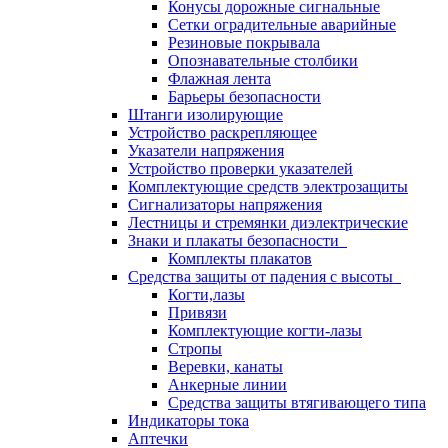
Конусы дорожные сигнальные
Сетки оградительные аварийные
Резиновые покрывала
Опознавательные столбики
Флажная лента
Барьеры безопасности
Штанги изолирующие
Устройство раскрепляющее
Указатели напряжения
Устройство проверки указателей
Комплектующие средств электрозащиты
Сигнализаторы напряжения
Лестницы и стремянки диэлектрические
Знаки и плакаты безопасности
Комплекты плакатов
Средства защиты от падения с высоты
Когти,лазы
Привязи
Комплектующие когти-лазы
Стропы
Веревки, канаты
Анкерные линии
Средства защиты втягивающего типа
Индикаторы тока
Аптечки