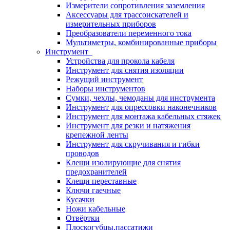
Измерители сопротивления заземления
Аксессуары для трассоискателей и
измерительных приборов
Преобразователи переменного тока
Мультиметры, комбинированные приборы
Инструмент
Устройства для прокола кабеля
Инструмент для снятия изоляции
Режущий инструмент
Наборы инструментов
Сумки, чехлы, чемоданы для инструмента
Инструмент для опрессовки наконечников
Инструмент для монтажа кабельных стяжек
Инструмент для резки и натяжения
крепежной ленты
Инструмент для скручивания и гибки
проводов
Клещи изолирующие для снятия
предохранителей
Клещи переставные
Ключи гаечные
Кусачки
Ножи кабельные
Отвёртки
Плоскогубцы,пассатижи