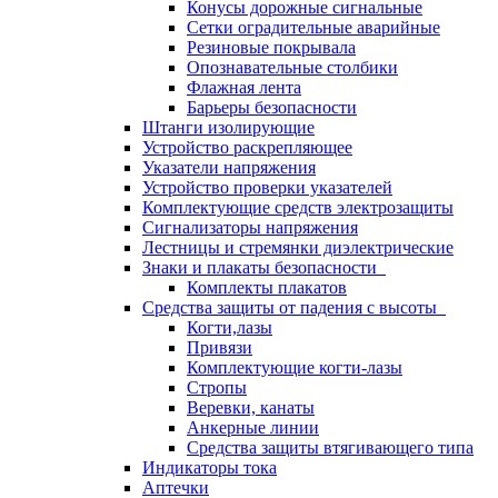
Конусы дорожные сигнальные
Сетки оградительные аварийные
Резиновые покрывала
Опознавательные столбики
Флажная лента
Барьеры безопасности
Штанги изолирующие
Устройство раскрепляющее
Указатели напряжения
Устройство проверки указателей
Комплектующие средств электрозащиты
Сигнализаторы напряжения
Лестницы и стремянки диэлектрические
Знаки и плакаты безопасности
Комплекты плакатов
Средства защиты от падения с высоты
Когти,лазы
Привязи
Комплектующие когти-лазы
Стропы
Веревки, канаты
Анкерные линии
Средства защиты втягивающего типа
Индикаторы тока
Аптечки