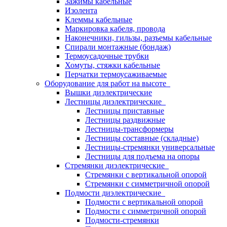
Зажимы кабельные
Изолента
Клеммы кабельные
Маркировка кабеля, провода
Наконечники, гильзы, разъемы кабельные
Спирали монтажные (бондаж)
Термоусадочные трубки
Хомуты, стяжки кабельные
Перчатки термоусаживаемые
Оборудование для работ на высоте
Вышки диэлектрические
Лестницы диэлектрические
Лестницы приставные
Лестницы раздвижные
Лестницы-трансформеры
Лестницы составные (складные)
Лестницы-стремянки универсальные
Лестницы для подъема на опоры
Стремянки диэлектрические
Стремянки с вертикальной опорой
Стремянки с симметричной опорой
Подмости диэлектрические
Подмости с вертикальной опорой
Подмости с симметричной опорой
Подмости-стремянки