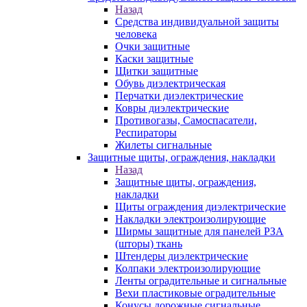
Назад
Средства индивидуальной защиты
человека
Очки защитные
Каски защитные
Щитки защитные
Обувь диэлектрическая
Перчатки диэлектрические
Ковры диэлектрические
Противогазы, Самоспасатели,
Респираторы
Жилеты сигнальные
Защитные щиты, ограждения, накладки
Назад
Защитные щиты, ограждения,
накладки
Щиты ограждения диэлектрические
Накладки электроизолирующие
Ширмы защитные для панелей РЗА
(шторы) ткань
Штендеры диэлектрические
Колпаки электроизолирующие
Ленты оградительные и сигнальные
Вехи пластиковые оградительные
Конусы дорожные сигнальные