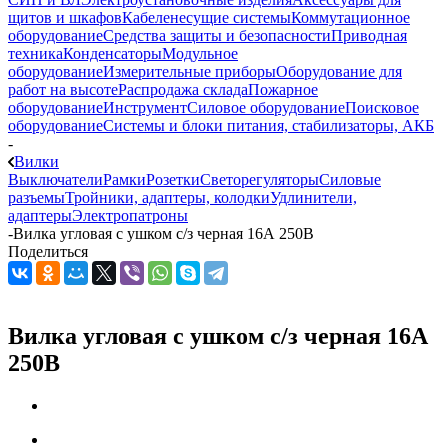
щитов и шкафов
Кабеленесущие системы
Коммутационное
оборудование
Средства защиты и безопасности
Приводная
техника
Конденсаторы
Модульное
оборудование
Измерительные приборы
Оборудование для
работ на высоте
Распродажа склада
Пожарное
оборудование
Инструмент
Силовое оборудование
Поисковое
оборудование
Системы и блоки питания, стабилизаторы, АКБ
-
Вилки
Выключатели
Рамки
Розетки
Светорегуляторы
Силовые
разъемы
Тройники, адаптеры, колодки
Удлинители,
адаптеры
Электропатроны
-
Вилка угловая с ушком с/з черная 16А 250В
Поделиться
Вилка угловая с ушком с/з черная 16А
250В