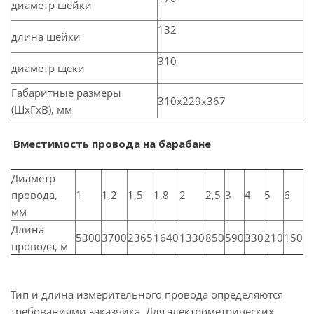
диаметр шейки
132
длина шейки
310
диаметр щеки
Габаритные размеры
310x229x367
(ШхГхВ), мм
Вместимость провода на барабане
Диаметр
провода,
1
1,2
1,5
1,8
2
2,5
3
4
5
6
мм
Длина
5300
3700
2365
1640
1330
850
590
330
210
150
провода, м
Тип и длина измерительного провода определяются
требованиями заказчика. Для электрометрических