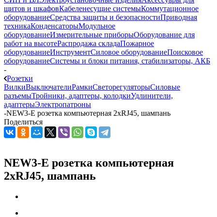
щитов и шкафов
Кабеленесущие системы
Коммутационное
оборудование
Средства защиты и безопасности
Приводная
техника
Конденсаторы
Модульное
оборудование
Измерительные приборы
Оборудование для
работ на высоте
Распродажа склада
Пожарное
оборудование
Инструмент
Силовое оборудование
Поисковое
оборудование
Системы и блоки питания, стабилизаторы, АКБ
-
Розетки
Вилки
Выключатели
Рамки
Светорегуляторы
Силовые
разъемы
Тройники, адаптеры, колодки
Удлинители,
адаптеры
Электропатроны
-
NEW3-E розетка компьютерная 2хRJ45, шампань
Поделиться
NEW3-E розетка компьютерная
2хRJ45, шампань