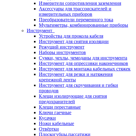
Измерители сопротивления заземления
Аксессуары для трассоискателей и
измерительных приборов
Преобразователи переменного тока
Мультиметры, комбинированные приборы
Инструмент
Устройства для прокола кабеля
Инструмент для снятия изоляции
Режущий инструмент
Наборы инструментов
Сумки, чехлы, чемоданы для инструмента
Инструмент для опрессовки наконечников
Инструмент для монтажа кабельных стяжек
Инструмент для резки и натяжения
крепежной ленты
Инструмент для скручивания и гибки
проводов
Клещи изолирующие для снятия
предохранителей
Клещи переставные
Ключи гаечные
Кусачки
Ножи кабельные
Отвёртки
Плоскогубцы,пассатижи