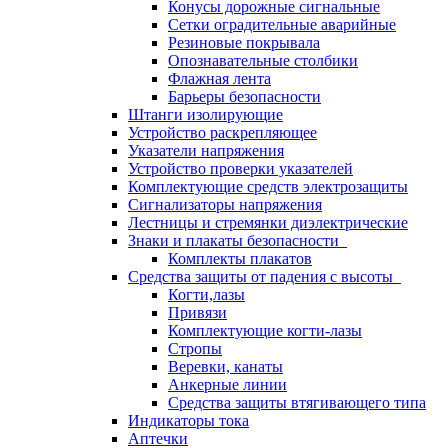
Конусы дорожные сигнальные
Сетки оградительные аварийные
Резиновые покрывала
Опознавательные столбики
Флажная лента
Барьеры безопасности
Штанги изолирующие
Устройство раскрепляющее
Указатели напряжения
Устройство проверки указателей
Комплектующие средств электрозащиты
Сигнализаторы напряжения
Лестницы и стремянки диэлектрические
Знаки и плакаты безопасности
Комплекты плакатов
Средства защиты от падения с высоты
Когти,лазы
Привязи
Комплектующие когти-лазы
Стропы
Веревки, канаты
Анкерные линии
Средства защиты втягивающего типа
Индикаторы тока
Аптечки