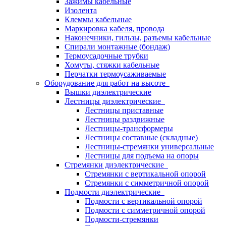
Зажимы кабельные
Изолента
Клеммы кабельные
Маркировка кабеля, провода
Наконечники, гильзы, разъемы кабельные
Спирали монтажные (бондаж)
Термоусадочные трубки
Хомуты, стяжки кабельные
Перчатки термоусаживаемые
Оборудование для работ на высоте
Вышки диэлектрические
Лестницы диэлектрические
Лестницы приставные
Лестницы раздвижные
Лестницы-трансформеры
Лестницы составные (складные)
Лестницы-стремянки универсальные
Лестницы для подъема на опоры
Стремянки диэлектрические
Стремянки с вертикальной опорой
Стремянки с симметричной опорой
Подмости диэлектрические
Подмости с вертикальной опорой
Подмости с симметричной опорой
Подмости-стремянки