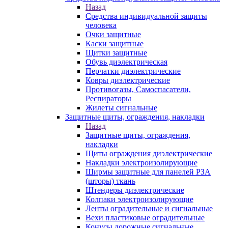
Назад
Средства индивидуальной защиты
человека
Очки защитные
Каски защитные
Щитки защитные
Обувь диэлектрическая
Перчатки диэлектрические
Ковры диэлектрические
Противогазы, Самоспасатели,
Респираторы
Жилеты сигнальные
Защитные щиты, ограждения, накладки
Назад
Защитные щиты, ограждения,
накладки
Щиты ограждения диэлектрические
Накладки электроизолирующие
Ширмы защитные для панелей РЗА
(шторы) ткань
Штендеры диэлектрические
Колпаки электроизолирующие
Ленты оградительные и сигнальные
Вехи пластиковые оградительные
Конусы дорожные сигнальные