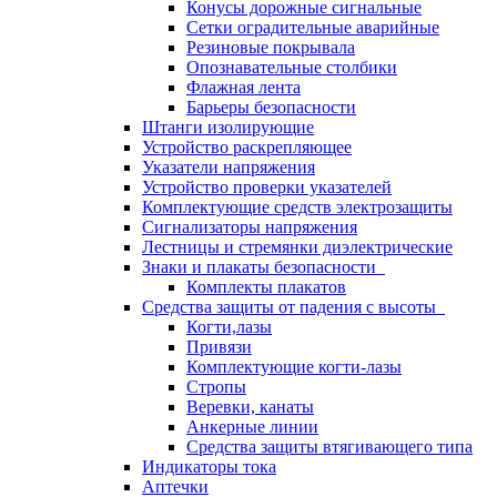
Конусы дорожные сигнальные
Сетки оградительные аварийные
Резиновые покрывала
Опознавательные столбики
Флажная лента
Барьеры безопасности
Штанги изолирующие
Устройство раскрепляющее
Указатели напряжения
Устройство проверки указателей
Комплектующие средств электрозащиты
Сигнализаторы напряжения
Лестницы и стремянки диэлектрические
Знаки и плакаты безопасности
Комплекты плакатов
Средства защиты от падения с высоты
Когти,лазы
Привязи
Комплектующие когти-лазы
Стропы
Веревки, канаты
Анкерные линии
Средства защиты втягивающего типа
Индикаторы тока
Аптечки