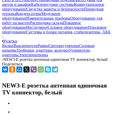
щитов и шкафов
Кабеленесущие системы
Коммутационное
оборудование
Средства защиты и безопасности
Приводная
техника
Конденсаторы
Модульное
оборудование
Измерительные приборы
Оборудование для
работ на высоте
Распродажа склада
Пожарное
оборудование
Инструмент
Силовое оборудование
Поисковое
оборудование
Системы и блоки питания, стабилизаторы, АКБ
-
Розетки
Вилки
Выключатели
Рамки
Светорегуляторы
Силовые
разъемы
Тройники, адаптеры, колодки
Удлинители,
адаптеры
Электропатроны
-
NEW3-E розетка антенная одиночная TV коннектор, белый
Поделиться
NEW3-E розетка антенная одиночная
TV коннектор, белый