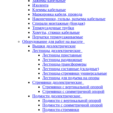
Зажимы кабельные
Изолента
Клеммы кабельные
Маркировка кабеля, провода
Наконечники, гильзы, разъемы кабельные
Спирали монтажные (бондаж)
Термоусадочные трубки
Хомуты, стяжки кабельные
Перчатки термоусаживаемые
Оборудование для работ на высоте
Вышки диэлектрические
Лестницы диэлектрические
Лестницы приставные
Лестницы раздвижные
Лестницы-трансформеры
Лестницы составные (складные)
Лестницы-стремянки универсальные
Лестницы для подъема на опоры
Стремянки диэлектрические
Стремянки с вертикальной опорой
Стремянки с симметричной опорой
Подмости диэлектрические
Подмости с вертикальной опорой
Подмости с симметричной опорой
Подмости-стремянки