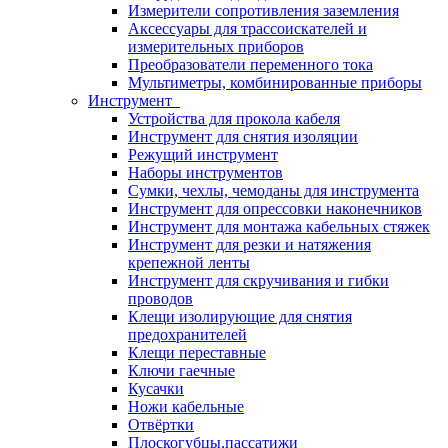
Измерители сопротивления заземления
Аксессуары для трассоискателей и
измерительных приборов
Преобразователи переменного тока
Мультиметры, комбинированные приборы
Инструмент
Устройства для прокола кабеля
Инструмент для снятия изоляции
Режущий инструмент
Наборы инструментов
Сумки, чехлы, чемоданы для инструмента
Инструмент для опрессовки наконечников
Инструмент для монтажа кабельных стяжек
Инструмент для резки и натяжения
крепежной ленты
Инструмент для скручивания и гибки
проводов
Клещи изолирующие для снятия
предохранителей
Клещи переставные
Ключи гаечные
Кусачки
Ножи кабельные
Отвёртки
Плоскогубцы,пассатижи