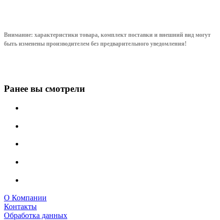
Внимание: характеристики товара, комплект поставки и внешний вид могут
быть изменены производителем без предварительного уведом
ления!
Ранее вы смотрели
О Компании
Контакты
Обработка данных