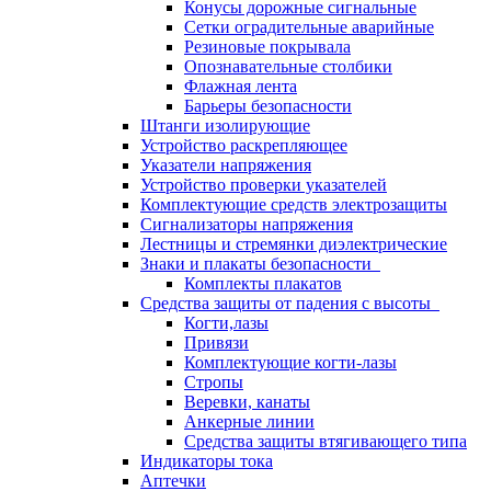
Конусы дорожные сигнальные
Сетки оградительные аварийные
Резиновые покрывала
Опознавательные столбики
Флажная лента
Барьеры безопасности
Штанги изолирующие
Устройство раскрепляющее
Указатели напряжения
Устройство проверки указателей
Комплектующие средств электрозащиты
Сигнализаторы напряжения
Лестницы и стремянки диэлектрические
Знаки и плакаты безопасности
Комплекты плакатов
Средства защиты от падения с высоты
Когти,лазы
Привязи
Комплектующие когти-лазы
Стропы
Веревки, канаты
Анкерные линии
Средства защиты втягивающего типа
Индикаторы тока
Аптечки