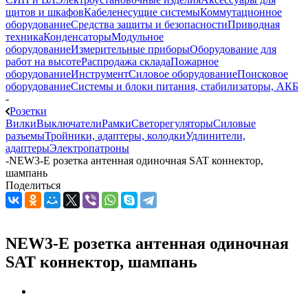
щитов и шкафов
Кабеленесущие системы
Коммутационное
оборудование
Средства защиты и безопасности
Приводная
техника
Конденсаторы
Модульное
оборудование
Измерительные приборы
Оборудование для
работ на высоте
Распродажа склада
Пожарное
оборудование
Инструмент
Силовое оборудование
Поисковое
оборудование
Системы и блоки питания, стабилизаторы, АКБ
-
Розетки
Вилки
Выключатели
Рамки
Светорегуляторы
Силовые
разъемы
Тройники, адаптеры, колодки
Удлинители,
адаптеры
Электропатроны
-
NEW3-E розетка антенная одиночная SAT коннектор,
шампань
Поделиться
NEW3-E розетка антенная одиночная
SAT коннектор, шампань