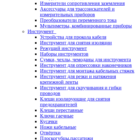
Измерители сопротивления заземления
Аксессуары для трассоискателей и
измерительных приборов
Преобразователи переменного тока
Мультиметры, комбинированные приборы
Инструмент
Устройства для прокола кабеля
Инструмент для снятия изоляции
Режущий инструмент
Наборы инструментов
Сумки, чехлы, чемоданы для инструмента
Инструмент для опрессовки наконечников
Инструмент для монтажа кабельных стяжек
Инструмент для резки и натяжения
крепежной ленты
Инструмент для скручивания и гибки
проводов
Клещи изолирующие для снятия
предохранителей
Клещи переставные
Ключи гаечные
Кусачки
Ножи кабельные
Отвёртки
Плоскогубцы,пассатижи