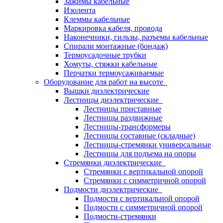
Зажимы кабельные
Изолента
Клеммы кабельные
Маркировка кабеля, провода
Наконечники, гильзы, разъемы кабельные
Спирали монтажные (бондаж)
Термоусадочные трубки
Хомуты, стяжки кабельные
Перчатки термоусаживаемые
Оборудование для работ на высоте
Вышки диэлектрические
Лестницы диэлектрические
Лестницы приставные
Лестницы раздвижные
Лестницы-трансформеры
Лестницы составные (складные)
Лестницы-стремянки универсальные
Лестницы для подъема на опоры
Стремянки диэлектрические
Стремянки с вертикальной опорой
Стремянки с симметричной опорой
Подмости диэлектрические
Подмости с вертикальной опорой
Подмости с симметричной опорой
Подмости-стремянки