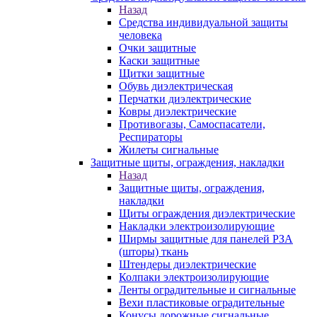
Назад
Средства индивидуальной защиты
человека
Очки защитные
Каски защитные
Щитки защитные
Обувь диэлектрическая
Перчатки диэлектрические
Ковры диэлектрические
Противогазы, Самоспасатели,
Респираторы
Жилеты сигнальные
Защитные щиты, ограждения, накладки
Назад
Защитные щиты, ограждения,
накладки
Щиты ограждения диэлектрические
Накладки электроизолирующие
Ширмы защитные для панелей РЗА
(шторы) ткань
Штендеры диэлектрические
Колпаки электроизолирующие
Ленты оградительные и сигнальные
Вехи пластиковые оградительные
Конусы дорожные сигнальные