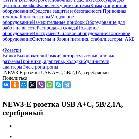
щитов и шкафов
Кабеленесущие системы
Коммутационное
оборудование
Средства защиты и безопасности
Приводная
техника
Конденсаторы
Модульное
оборудование
Измерительные приборы
Оборудование для
работ на высоте
Распродажа склада
Пожарное
оборудование
Инструмент
Силовое оборудование
Поисковое
оборудование
Системы и блоки питания, стабилизаторы, АКБ
-
Розетки
Вилки
Выключатели
Рамки
Светорегуляторы
Силовые
разъемы
Тройники, адаптеры, колодки
Удлинители,
адаптеры
Электропатроны
-
NEW3-E розетка USB A+С, 5В/2,1А, серебряный
Поделиться
NEW3-E розетка USB A+С, 5В/2,1А,
серебряный