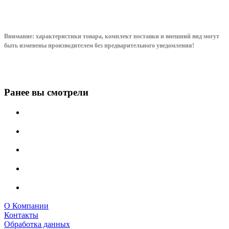
Внимание: характеристики товара, комплект поставки и внешний вид могут
быть изменены производителем без предварительного уведом
ления!
Ранее вы смотрели
О Компании
Контакты
Обработка данных