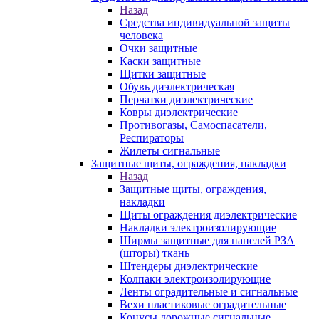
Назад
Средства индивидуальной защиты
человека
Очки защитные
Каски защитные
Щитки защитные
Обувь диэлектрическая
Перчатки диэлектрические
Ковры диэлектрические
Противогазы, Самоспасатели,
Респираторы
Жилеты сигнальные
Защитные щиты, ограждения, накладки
Назад
Защитные щиты, ограждения,
накладки
Щиты ограждения диэлектрические
Накладки электроизолирующие
Ширмы защитные для панелей РЗА
(шторы) ткань
Штендеры диэлектрические
Колпаки электроизолирующие
Ленты оградительные и сигнальные
Вехи пластиковые оградительные
Конусы дорожные сигнальные