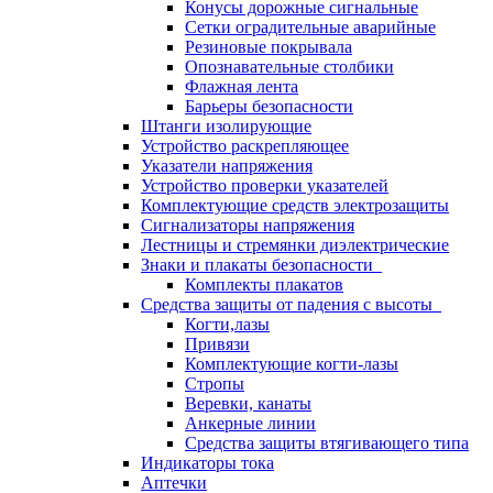
Конусы дорожные сигнальные
Сетки оградительные аварийные
Резиновые покрывала
Опознавательные столбики
Флажная лента
Барьеры безопасности
Штанги изолирующие
Устройство раскрепляющее
Указатели напряжения
Устройство проверки указателей
Комплектующие средств электрозащиты
Сигнализаторы напряжения
Лестницы и стремянки диэлектрические
Знаки и плакаты безопасности
Комплекты плакатов
Средства защиты от падения с высоты
Когти,лазы
Привязи
Комплектующие когти-лазы
Стропы
Веревки, канаты
Анкерные линии
Средства защиты втягивающего типа
Индикаторы тока
Аптечки