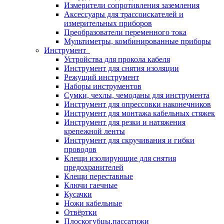
Измерители сопротивления заземления
Аксессуары для трассоискателей и
измерительных приборов
Преобразователи переменного тока
Мультиметры, комбинированные приборы
Инструмент
Устройства для прокола кабеля
Инструмент для снятия изоляции
Режущий инструмент
Наборы инструментов
Сумки, чехлы, чемоданы для инструмента
Инструмент для опрессовки наконечников
Инструмент для монтажа кабельных стяжек
Инструмент для резки и натяжения
крепежной ленты
Инструмент для скручивания и гибки
проводов
Клещи изолирующие для снятия
предохранителей
Клещи переставные
Ключи гаечные
Кусачки
Ножи кабельные
Отвёртки
Плоскогубцы,пассатижи