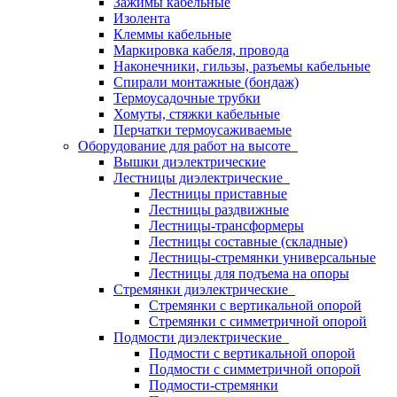
Зажимы кабельные
Изолента
Клеммы кабельные
Маркировка кабеля, провода
Наконечники, гильзы, разъемы кабельные
Спирали монтажные (бондаж)
Термоусадочные трубки
Хомуты, стяжки кабельные
Перчатки термоусаживаемые
Оборудование для работ на высоте
Вышки диэлектрические
Лестницы диэлектрические
Лестницы приставные
Лестницы раздвижные
Лестницы-трансформеры
Лестницы составные (складные)
Лестницы-стремянки универсальные
Лестницы для подъема на опоры
Стремянки диэлектрические
Стремянки с вертикальной опорой
Стремянки с симметричной опорой
Подмости диэлектрические
Подмости с вертикальной опорой
Подмости с симметричной опорой
Подмости-стремянки