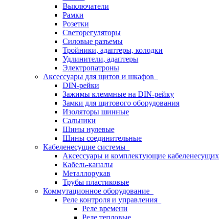
Выключатели
Рамки
Розетки
Светорегуляторы
Силовые разъемы
Тройники, адаптеры, колодки
Удлинители, адаптеры
Электропатроны
Аксессуары для щитов и шкафов
DIN-рейки
Зажимы клеммные на DIN-рейку
Замки для щитового оборудования
Изоляторы шинные
Сальники
Шины нулевые
Шины соединительные
Кабеленесущие системы
Аксессуары и комплектующие кабеленесущих
Кабель-каналы
Металлорукав
Трубы пластиковые
Коммутационное оборудование
Реле контроля и управления
Реле времени
Реле тепловые