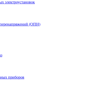
ых электроустановок
т перенапряжений (ОПН)
аз
ьных приборов