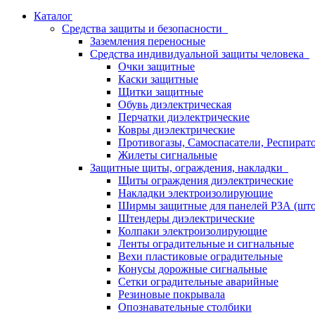
Каталог
Средства защиты и безопасности
Заземления переносные
Средства индивидуальной защиты человека
Очки защитные
Каски защитные
Щитки защитные
Обувь диэлектрическая
Перчатки диэлектрические
Ковры диэлектрические
Противогазы, Самоспасатели, Респират
Жилеты сигнальные
Защитные щиты, ограждения, накладки
Щиты ограждения диэлектрические
Накладки электроизолирующие
Ширмы защитные для панелей РЗА (што
Штендеры диэлектрические
Колпаки электроизолирующие
Ленты оградительные и сигнальные
Вехи пластиковые оградительные
Конусы дорожные сигнальные
Сетки оградительные аварийные
Резиновые покрывала
Опознавательные столбики