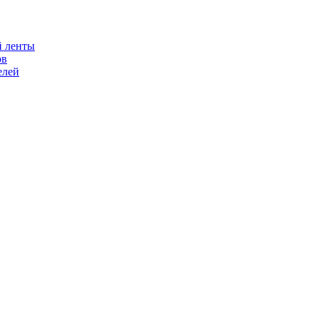
й ленты
ов
елей