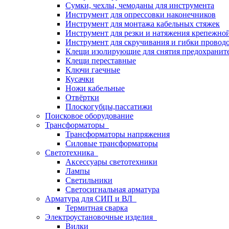
Сумки, чехлы, чемоданы для инструмента
Инструмент для опрессовки наконечников
Инструмент для монтажа кабельных стяжек
Инструмент для резки и натяжения крепежно
Инструмент для скручивания и гибки провод
Клещи изолирующие для снятия предохранит
Клещи переставные
Ключи гаечные
Кусачки
Ножи кабельные
Отвёртки
Плоскогубцы,пассатижи
Поисковое оборудование
Трансформаторы
Трансформаторы напряжения
Силовые трансформаторы
Светотехника
Аксессуары светотехники
Лампы
Светильники
Светосигнальная арматура
Арматура для СИП и ВЛ
Термитная сварка
Электроустановочные изделия
Вилки