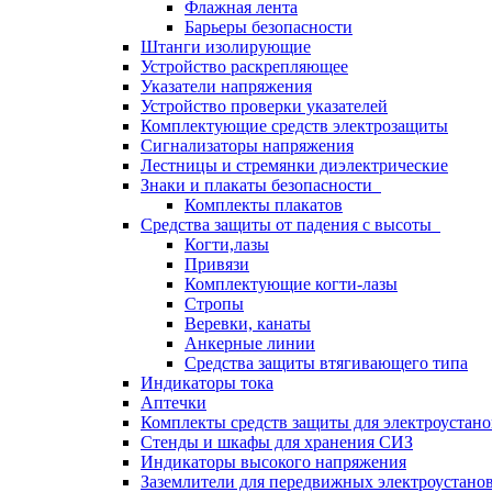
Флажная лента
Барьеры безопасности
Штанги изолирующие
Устройство раскрепляющее
Указатели напряжения
Устройство проверки указателей
Комплектующие средств электрозащиты
Сигнализаторы напряжения
Лестницы и стремянки диэлектрические
Знаки и плакаты безопасности
Комплекты плакатов
Средства защиты от падения с высоты
Когти,лазы
Привязи
Комплектующие когти-лазы
Стропы
Веревки, канаты
Анкерные линии
Средства защиты втягивающего типа
Индикаторы тока
Аптечки
Комплекты средств защиты для электроустан
Стенды и шкафы для хранения СИЗ
Индикаторы высокого напряжения
Заземлители для передвижных электроустано