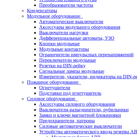
Преобразователи частоты
Конденсаторы
Модульное оборудование
Автоматические выключатели
Аксессуары модульного оборудования
Выключатели нагрузки
Дифференциальные автоматы, УЗО
Кнопки модульные
Модульные контакторы
Ограничители импульсных перенапряжений
Переключатели модульные
Розетки на DIN-рейку
Сигнальные лампы модульные
Измерители, указатели, индикаторы на DIN-р
Пожарное оборудование
Огнетушители
Подставки под огнетушитель
Силовое оборудование
Аксессуары силового оборудования
Выключатели-разъединители, рубильники
Замки и ключи магнитной блокировки
Предохранители, патроны
Силовые автоматические выключатели
Устройства автоматического ввода резерва 