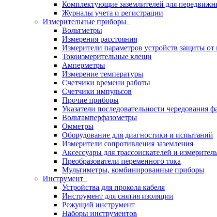
Комплектующие заземлителей для передвижн
Журналы учета и регистрации
Измерительные приборы
Вольтметры
Измерения расстояния
Измерители параметров устройств защиты о
Токоизмерительные клещи
Амперметры
Измерение температуры
Счетчики времени работы
Счетчики импульсов
Прочие приборы
Указатели последовательности чередования ф
Вольтамперфазометры
Омметры
Оборудование для диагностики и испытаний
Измерители сопротивления заземления
Аксессуары для трассоискателей и измерител
Преобразователи переменного тока
Мультиметры, комбинированные приборы
Инструмент
Устройства для прокола кабеля
Инструмент для снятия изоляции
Режущий инструмент
Наборы инструментов