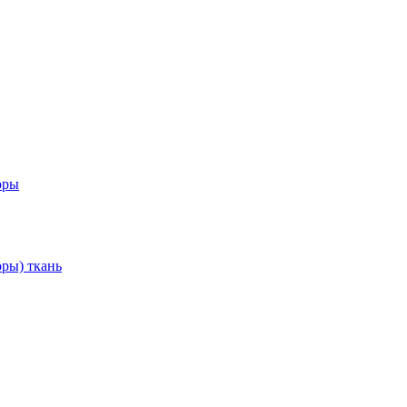
оры
ры) ткань