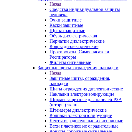
Назад
Средства индивидуальной защиты
человека
Очки защитные
Каски защитные
Щитки защитные
Обувь диэлектрическая
Перчатки диэлектрические
Ковры диэлектрические
Противогазы, Самоспасатели,
Респираторы
Жилеты сигнальные
Защитные щиты, ограждения, накладки
Назад
Защитные щиты, ограждения,
накладки
Щиты ограждения диэлектрические
Накладки электроизолирующие
Ширмы защитные для панелей РЗА
(шторы) ткань
Штендеры диэлектрические
Колпаки электроизолирующие
Ленты оградительные и сигнальные
Вехи пластиковые оградительные
Конусы дорожные сигнальные