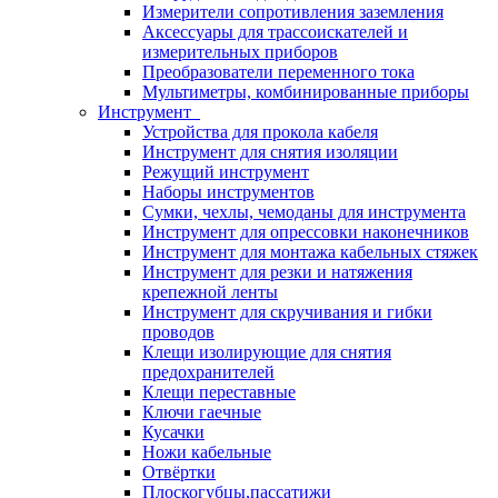
Измерители сопротивления заземления
Аксессуары для трассоискателей и
измерительных приборов
Преобразователи переменного тока
Мультиметры, комбинированные приборы
Инструмент
Устройства для прокола кабеля
Инструмент для снятия изоляции
Режущий инструмент
Наборы инструментов
Сумки, чехлы, чемоданы для инструмента
Инструмент для опрессовки наконечников
Инструмент для монтажа кабельных стяжек
Инструмент для резки и натяжения
крепежной ленты
Инструмент для скручивания и гибки
проводов
Клещи изолирующие для снятия
предохранителей
Клещи переставные
Ключи гаечные
Кусачки
Ножи кабельные
Отвёртки
Плоскогубцы,пассатижи