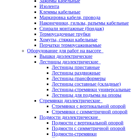
Зажимы кабельные
Изолента
Клеммы кабельные
Маркировка кабеля, провода
Наконечники, гильзы, разъемы кабельные
Спирали монтажные (бондаж)
Термоусадочные трубки
Хомуты, стяжки кабельные
Перчатки термоусаживаемые
Оборудование для работ на высоте
Вышки диэлектрические
Лестницы диэлектрические
Лестницы приставные
Лестницы раздвижные
Лестницы-трансформеры
Лестницы составные (складные)
Лестницы-стремянки универсальные
Лестницы для подъема на опоры
Стремянки диэлектрические
Стремянки с вертикальной опорой
Стремянки с симметричной опорой
Подмости диэлектрические
Подмости с вертикальной опорой
Подмости с симметричной опорой
Подмости-стремянки