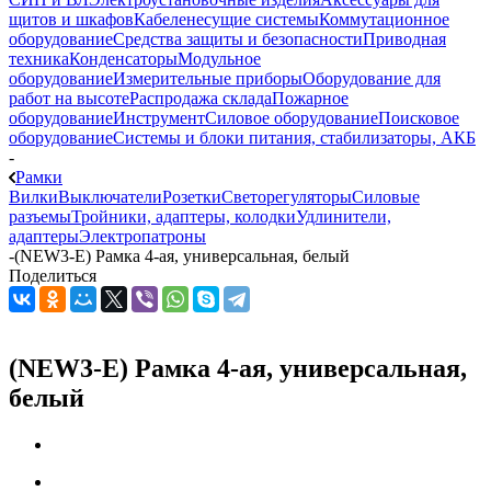
щитов и шкафов
Кабеленесущие системы
Коммутационное
оборудование
Средства защиты и безопасности
Приводная
техника
Конденсаторы
Модульное
оборудование
Измерительные приборы
Оборудование для
работ на высоте
Распродажа склада
Пожарное
оборудование
Инструмент
Силовое оборудование
Поисковое
оборудование
Системы и блоки питания, стабилизаторы, АКБ
-
Рамки
Вилки
Выключатели
Розетки
Светорегуляторы
Силовые
разъемы
Тройники, адаптеры, колодки
Удлинители,
адаптеры
Электропатроны
-
(NEW3-E) Рамка 4-ая, универсальная, белый
Поделиться
(NEW3-E) Рамка 4-ая, универсальная,
белый