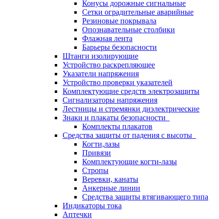
Конусы дорожные сигнальные
Сетки оградительные аварийные
Резиновые покрывала
Опознавательные столбики
Флажная лента
Барьеры безопасности
Штанги изолирующие
Устройство раскрепляющее
Указатели напряжения
Устройство проверки указателей
Комплектующие средств электрозащиты
Сигнализаторы напряжения
Лестницы и стремянки диэлектрические
Знаки и плакаты безопасности
Комплекты плакатов
Средства защиты от падения с высоты
Когти,лазы
Привязи
Комплектующие когти-лазы
Стропы
Веревки, канаты
Анкерные линии
Средства защиты втягивающего типа
Индикаторы тока
Аптечки