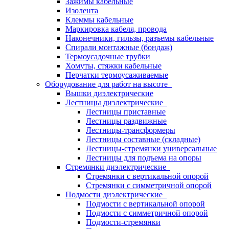
Зажимы кабельные
Изолента
Клеммы кабельные
Маркировка кабеля, провода
Наконечники, гильзы, разъемы кабельные
Спирали монтажные (бондаж)
Термоусадочные трубки
Хомуты, стяжки кабельные
Перчатки термоусаживаемые
Оборудование для работ на высоте
Вышки диэлектрические
Лестницы диэлектрические
Лестницы приставные
Лестницы раздвижные
Лестницы-трансформеры
Лестницы составные (складные)
Лестницы-стремянки универсальные
Лестницы для подъема на опоры
Стремянки диэлектрические
Стремянки с вертикальной опорой
Стремянки с симметричной опорой
Подмости диэлектрические
Подмости с вертикальной опорой
Подмости с симметричной опорой
Подмости-стремянки