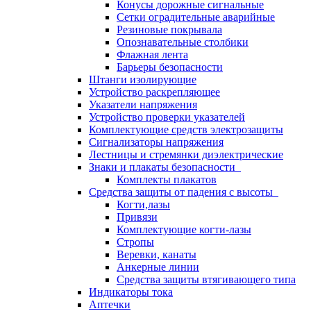
Конусы дорожные сигнальные
Сетки оградительные аварийные
Резиновые покрывала
Опознавательные столбики
Флажная лента
Барьеры безопасности
Штанги изолирующие
Устройство раскрепляющее
Указатели напряжения
Устройство проверки указателей
Комплектующие средств электрозащиты
Сигнализаторы напряжения
Лестницы и стремянки диэлектрические
Знаки и плакаты безопасности
Комплекты плакатов
Средства защиты от падения с высоты
Когти,лазы
Привязи
Комплектующие когти-лазы
Стропы
Веревки, канаты
Анкерные линии
Средства защиты втягивающего типа
Индикаторы тока
Аптечки