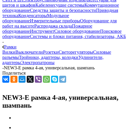
щитов и шкафов
Кабеленесущие системы
Коммутационное
оборудование
Средства защиты и безопасности
Приводная
техника
Конденсаторы
Модульное
оборудование
Измерительные приборы
Оборудование для
работ на высоте
Распродажа склада
Пожарное
оборудование
Инструмент
Силовое оборудование
Поисковое
оборудование
Системы и блоки питания, стабилизаторы, АКБ
-
Рамки
Вилки
Выключатели
Розетки
Светорегуляторы
Силовые
разъемы
Тройники, адаптеры, колодки
Удлинители,
адаптеры
Электропатроны
-
NEW3-E рамка 4-ая, универсальная, шампань
Поделиться
NEW3-E рамка 4-ая, универсальная,
шампань