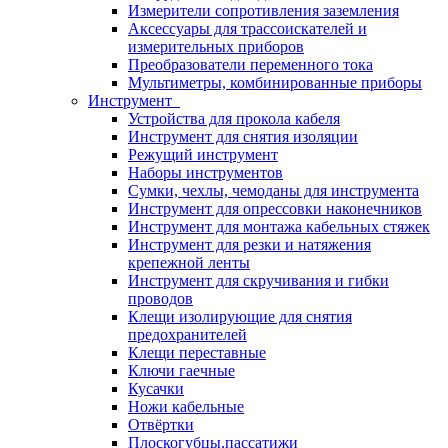
Измерители сопротивления заземления
Аксессуары для трассоискателей и
измерительных приборов
Преобразователи переменного тока
Мультиметры, комбинированные приборы
Инструмент
Устройства для прокола кабеля
Инструмент для снятия изоляции
Режущий инструмент
Наборы инструментов
Сумки, чехлы, чемоданы для инструмента
Инструмент для опрессовки наконечников
Инструмент для монтажа кабельных стяжек
Инструмент для резки и натяжения
крепежной ленты
Инструмент для скручивания и гибки
проводов
Клещи изолирующие для снятия
предохранителей
Клещи переставные
Ключи гаечные
Кусачки
Ножи кабельные
Отвёртки
Плоскогубцы,пассатижи