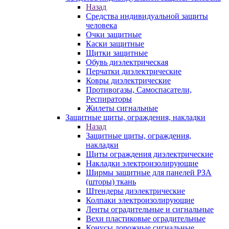
Назад
Средства индивидуальной защиты
человека
Очки защитные
Каски защитные
Щитки защитные
Обувь диэлектрическая
Перчатки диэлектрические
Ковры диэлектрические
Противогазы, Самоспасатели,
Респираторы
Жилеты сигнальные
Защитные щиты, ограждения, накладки
Назад
Защитные щиты, ограждения,
накладки
Щиты ограждения диэлектрические
Накладки электроизолирующие
Ширмы защитные для панелей РЗА
(шторы) ткань
Штендеры диэлектрические
Колпаки электроизолирующие
Ленты оградительные и сигнальные
Вехи пластиковые оградительные
Конусы дорожные сигнальные