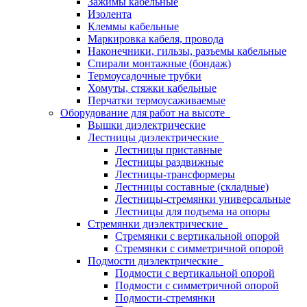
Зажимы кабельные
Изолента
Клеммы кабельные
Маркировка кабеля, провода
Наконечники, гильзы, разъемы кабельные
Спирали монтажные (бондаж)
Термоусадочные трубки
Хомуты, стяжки кабельные
Перчатки термоусаживаемые
Оборудование для работ на высоте
Вышки диэлектрические
Лестницы диэлектрические
Лестницы приставные
Лестницы раздвижные
Лестницы-трансформеры
Лестницы составные (складные)
Лестницы-стремянки универсальные
Лестницы для подъема на опоры
Стремянки диэлектрические
Стремянки с вертикальной опорой
Стремянки с симметричной опорой
Подмости диэлектрические
Подмости с вертикальной опорой
Подмости с симметричной опорой
Подмости-стремянки