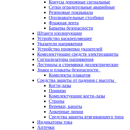
Конусы дорожные сигнальные
Сетки оградительные аварийные
Резиновые покрывала
Опознавательные столбики
Флажная лента
Барьеры безопасности
Штанги изолирующие
Устройство раскрепляющее
Указатели напряжения
Устройство проверки указателей
Комплектующие средств электрозащиты
Сигнализаторы напряжения
Лестницы и стремянки диэлектрические
Знаки и плакаты безопасности
Комплекты плакатов
Средства защиты от падения с высоты
Когти,лазы
Привязи
Комплектующие когти-лазы
Стропы
Веревки, канаты
Анкерные линии
Средства защиты втягивающего типа
Индикаторы тока
Аптечки