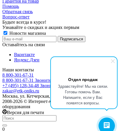
Гарантия на товар
Помощь
Обратная связь
Вопрос-ответ
Будьте всегда в курсе!
Узнавайте о скидках и акциях первым
Новости магазина
Оставайтесь на связи
Вконтакте
Яндекс.Дзен
Наши контакты
8 800-301-67-31
Отдел продаж
8 800-301-67-31
Звоните с 9:00 до 17:00
+7 (495) 128-34-48
Звоните с 8:30 до 17:30
Здравствуйте! Мы на связи.
zakaz@etk-oniks.ru
Готовы помочь Вам.
Москва, ул. Кетчерская,13
Напишите, если у Вас
2008-2026 © Интернет-магазин электротехнического
появятся вопросы.
оборудования
Версия для печати
0