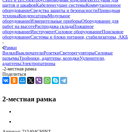
щитов и шкафов
Кабеленесущие системы
Коммутационное
оборудование
Средства защиты и безопасности
Приводная
техника
Конденсаторы
Модульное
оборудование
Измерительные приборы
Оборудование для
работ на высоте
Распродажа склада
Пожарное
оборудование
Инструмент
Силовое оборудование
Поисковое
оборудование
Системы и блоки питания, стабилизаторы, АКБ
-
Рамки
Вилки
Выключатели
Розетки
Светорегуляторы
Силовые
разъемы
Тройники, адаптеры, колодки
Удлинители,
адаптеры
Электропатроны
-
2-местная рамка
Поделиться
2-местная рамка
Артикул:
715404CHINT