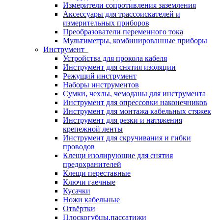
Измерители сопротивления заземления
Аксессуары для трассоискателей и
измерительных приборов
Преобразователи переменного тока
Мультиметры, комбинированные приборы
Инструмент
Устройства для прокола кабеля
Инструмент для снятия изоляции
Режущий инструмент
Наборы инструментов
Сумки, чехлы, чемоданы для инструмента
Инструмент для опрессовки наконечников
Инструмент для монтажа кабельных стяжек
Инструмент для резки и натяжения
крепежной ленты
Инструмент для скручивания и гибки
проводов
Клещи изолирующие для снятия
предохранителей
Клещи переставные
Ключи гаечные
Кусачки
Ножи кабельные
Отвёртки
Плоскогубцы,пассатижи