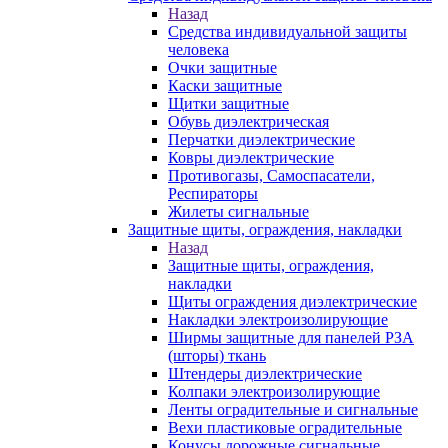
Назад
Средства индивидуальной защиты
человека
Очки защитные
Каски защитные
Щитки защитные
Обувь диэлектрическая
Перчатки диэлектрические
Ковры диэлектрические
Противогазы, Самоспасатели,
Респираторы
Жилеты сигнальные
Защитные щиты, ограждения, накладки
Назад
Защитные щиты, ограждения,
накладки
Щиты ограждения диэлектрические
Накладки электроизолирующие
Ширмы защитные для панелей РЗА
(шторы) ткань
Штендеры диэлектрические
Колпаки электроизолирующие
Ленты оградительные и сигнальные
Вехи пластиковые оградительные
Конусы дорожные сигнальные