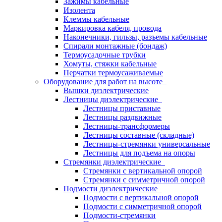
Зажимы кабельные
Изолента
Клеммы кабельные
Маркировка кабеля, провода
Наконечники, гильзы, разъемы кабельные
Спирали монтажные (бондаж)
Термоусадочные трубки
Хомуты, стяжки кабельные
Перчатки термоусаживаемые
Оборудование для работ на высоте
Вышки диэлектрические
Лестницы диэлектрические
Лестницы приставные
Лестницы раздвижные
Лестницы-трансформеры
Лестницы составные (складные)
Лестницы-стремянки универсальные
Лестницы для подъема на опоры
Стремянки диэлектрические
Стремянки с вертикальной опорой
Стремянки с симметричной опорой
Подмости диэлектрические
Подмости с вертикальной опорой
Подмости с симметричной опорой
Подмости-стремянки