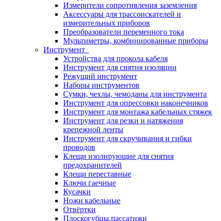
Измерители сопротивления заземления
Аксессуары для трассоискателей и
измерительных приборов
Преобразователи переменного тока
Мультиметры, комбинированные приборы
Инструмент
Устройства для прокола кабеля
Инструмент для снятия изоляции
Режущий инструмент
Наборы инструментов
Сумки, чехлы, чемоданы для инструмента
Инструмент для опрессовки наконечников
Инструмент для монтажа кабельных стяжек
Инструмент для резки и натяжения
крепежной ленты
Инструмент для скручивания и гибки
проводов
Клещи изолирующие для снятия
предохранителей
Клещи переставные
Ключи гаечные
Кусачки
Ножи кабельные
Отвёртки
Плоскогубцы,пассатижи