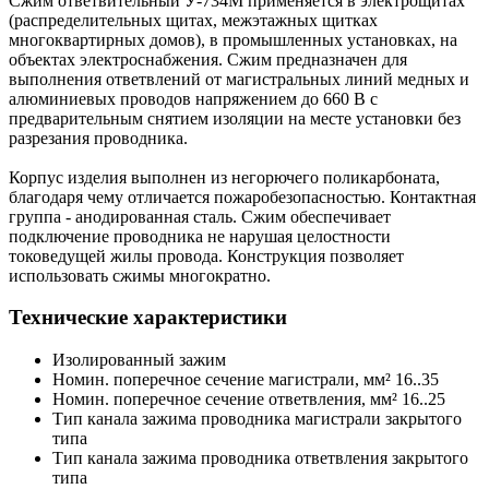
Сжим ответвительный У-734М применяется в электрощитах
(распределительных щитах, межэтажных щитках
многоквартирных домов), в промышленных установках, на
объектах электроснабжения. Сжим предназначен для
выполнения ответвлений от магистральных линий медных и
алюминиевых проводов напряжением до 660 В с
предварительным снятием изоляции на месте установки без
разрезания проводника.
Корпус изделия выполнен из негорючего поликарбоната,
благодаря чему отличается пожаробезопасностью. Контактная
группа - анодированная сталь. Сжим обеспечивает
подключение проводника не нарушая целостности
токоведущей жилы провода. Конструкция позволяет
использовать сжимы многократно.
Технические характеристики
Изолированный зажим
Номин. поперечное сечение магистрали, мм² 16..35
Номин. поперечное сечение ответвления, мм² 16..25
Тип канала зажима проводника магистрали закрытого
типа
Тип канала зажима проводника ответвления закрытого
типа