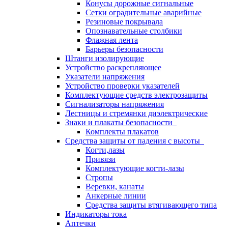
Конусы дорожные сигнальные
Сетки оградительные аварийные
Резиновые покрывала
Опознавательные столбики
Флажная лента
Барьеры безопасности
Штанги изолирующие
Устройство раскрепляющее
Указатели напряжения
Устройство проверки указателей
Комплектующие средств электрозащиты
Сигнализаторы напряжения
Лестницы и стремянки диэлектрические
Знаки и плакаты безопасности
Комплекты плакатов
Средства защиты от падения с высоты
Когти,лазы
Привязи
Комплектующие когти-лазы
Стропы
Веревки, канаты
Анкерные линии
Средства защиты втягивающего типа
Индикаторы тока
Аптечки