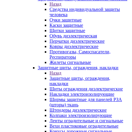
Назад
Средства индивидуальной защиты
человека
Очки защитные
Каски защитные
Щитки защитные
Обувь диэлектрическая
Перчатки диэлектрические
Ковры диэлектрические
Противогазы, Самоспасатели,
Респираторы
Жилеты сигнальные
Защитные щиты, ограждения, накладки
Назад
Защитные щиты, ограждения,
накладки
Щиты ограждения диэлектрические
Накладки электроизолирующие
Ширмы защитные для панелей РЗА
(шторы) ткань
Штендеры диэлектрические
Колпаки электроизолирующие
Ленты оградительные и сигнальные
Вехи пластиковые оградительные
Конусы дорожные сигнальные