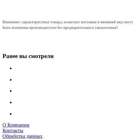
Внимание: характеристики товара, комплект поставки и внешний вид могут
быть изменены производителем без предварительного уведом
ления!
Ранее вы смотрели
О Компании
Контакты
Обработка данных