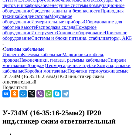
щитов и шкафов
Кабеленесущие системы
Коммутационное
оборудование
Средства защиты и безопасности
Приводная
техника
Конденсаторы
Модульное
оборудование
Измерительные приборы
Оборудование для
работ на высоте
Распродажа склада
Пожарное
оборудование
Инструмент
Силовое оборудование
Поисковое
оборудование
Системы и блоки питания, стабилизаторы, АКБ
-
Зажимы кабельные
Изолента
Клеммы кабельные
Маркировка кабеля,
провода
Наконечники, гильзы, разъемы кабельные
Спирали
монтажные (бондаж)
Термоусадочные трубки
Хомуты, стяжки
кабельные
Коробки монтажные
Перчатки термоусаживаемые
-
У-734М (16-35:16-25мм2) IP20 инд.стикер сжим
ответвительный
Поделиться
У-734М (16-35:16-25мм2) IP20
инд.стикер сжим ответвительный