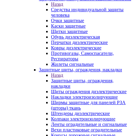
Назад
Средства индивидуальной защиты
человека
Очки защитные
Каски защитные
Щитки защитные
Обувь диэлектрическая
Перчатки диэлектрические
Ковры диэлектрические
Противогазы, Самоспасатели,
Респираторы
Жилеты сигнальные
Защитные щиты, ограждения, накладки
Назад
Защитные щиты, ограждения,
накладки
Щиты ограждения диэлектрические
Накладки электроизолирующие
Ширмы защитные для панелей РЗА
(шторы) ткань
Штендеры диэлектрические
Колпаки электроизолирующие
Ленты оградительные и сигнальные
Вехи пластиковые оградительные
Конусы дорожные сигнальные