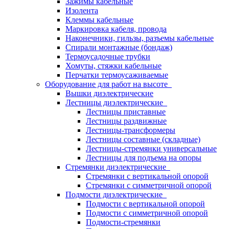
Зажимы кабельные
Изолента
Клеммы кабельные
Маркировка кабеля, провода
Наконечники, гильзы, разъемы кабельные
Спирали монтажные (бондаж)
Термоусадочные трубки
Хомуты, стяжки кабельные
Перчатки термоусаживаемые
Оборудование для работ на высоте
Вышки диэлектрические
Лестницы диэлектрические
Лестницы приставные
Лестницы раздвижные
Лестницы-трансформеры
Лестницы составные (складные)
Лестницы-стремянки универсальные
Лестницы для подъема на опоры
Стремянки диэлектрические
Стремянки с вертикальной опорой
Стремянки с симметричной опорой
Подмости диэлектрические
Подмости с вертикальной опорой
Подмости с симметричной опорой
Подмости-стремянки