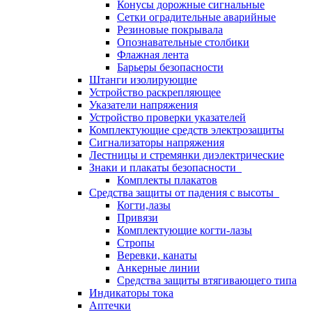
Конусы дорожные сигнальные
Сетки оградительные аварийные
Резиновые покрывала
Опознавательные столбики
Флажная лента
Барьеры безопасности
Штанги изолирующие
Устройство раскрепляющее
Указатели напряжения
Устройство проверки указателей
Комплектующие средств электрозащиты
Сигнализаторы напряжения
Лестницы и стремянки диэлектрические
Знаки и плакаты безопасности
Комплекты плакатов
Средства защиты от падения с высоты
Когти,лазы
Привязи
Комплектующие когти-лазы
Стропы
Веревки, канаты
Анкерные линии
Средства защиты втягивающего типа
Индикаторы тока
Аптечки