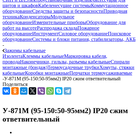
щитов и шкафов
Кабеленесущие системы
Коммутационное
оборудование
Средства защиты и безопасности
Приводная
техника
Конденсаторы
Модульное
оборудование
Измерительные приборы
Оборудование для
работ на высоте
Распродажа склада
Пожарное
оборудование
Инструмент
Силовое оборудование
Поисковое
оборудование
Системы и блоки питания, стабилизаторы, АКБ
-
Зажимы кабельные
Изолента
Клеммы кабельные
Маркировка кабеля,
провода
Наконечники, гильзы, разъемы кабельные
Спирали
монтажные (бондаж)
Термоусадочные трубки
Хомуты, стяжки
кабельные
Коробки монтажные
Перчатки термоусаживаемые
-
У-871М (95-150:50-95мм2) IP20 сжим ответвительный
Поделиться
У-871М (95-150:50-95мм2) IP20 сжим
ответвительный