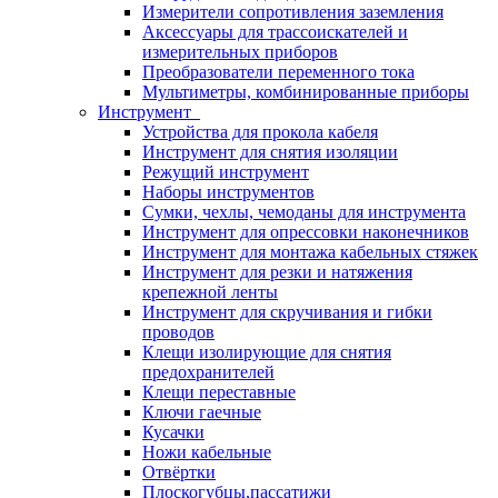
Измерители сопротивления заземления
Аксессуары для трассоискателей и
измерительных приборов
Преобразователи переменного тока
Мультиметры, комбинированные приборы
Инструмент
Устройства для прокола кабеля
Инструмент для снятия изоляции
Режущий инструмент
Наборы инструментов
Сумки, чехлы, чемоданы для инструмента
Инструмент для опрессовки наконечников
Инструмент для монтажа кабельных стяжек
Инструмент для резки и натяжения
крепежной ленты
Инструмент для скручивания и гибки
проводов
Клещи изолирующие для снятия
предохранителей
Клещи переставные
Ключи гаечные
Кусачки
Ножи кабельные
Отвёртки
Плоскогубцы,пассатижи