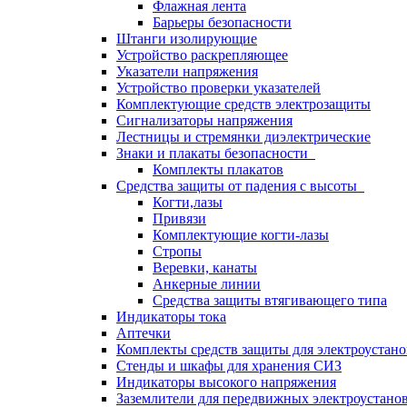
Флажная лента
Барьеры безопасности
Штанги изолирующие
Устройство раскрепляющее
Указатели напряжения
Устройство проверки указателей
Комплектующие средств электрозащиты
Сигнализаторы напряжения
Лестницы и стремянки диэлектрические
Знаки и плакаты безопасности
Комплекты плакатов
Средства защиты от падения с высоты
Когти,лазы
Привязи
Комплектующие когти-лазы
Стропы
Веревки, канаты
Анкерные линии
Средства защиты втягивающего типа
Индикаторы тока
Аптечки
Комплекты средств защиты для электроустан
Стенды и шкафы для хранения СИЗ
Индикаторы высокого напряжения
Заземлители для передвижных электроустано