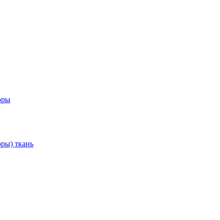
оры
ры) ткань