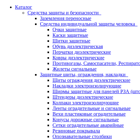
Каталог
Средства защиты и безопасности
Заземления переносные
Средства индивидуальной защиты человека
Очки защитные
Каски защитные
Щитки защитные
Обувь диэлектрическая
Перчатки диэлектрические
Ковры диэлектрические
Противогазы, Самоспасатели, Респират
Жилеты сигнальные
Защитные щиты, ограждения, накладки
Щиты ограждения диэлектрические
Накладки электроизолирующие
Ширмы защитные для панелей РЗА (што
Штендеры диэлектрические
Колпаки электроизолирующие
Ленты оградительные и сигнальные
Вехи пластиковые оградительные
Конусы дорожные сигнальные
Сетки оградительные аварийные
Резиновые покрывала
Опознавательные столбики