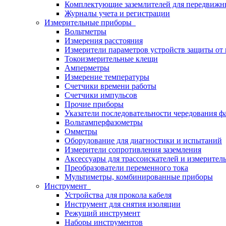
Комплектующие заземлителей для передвижн
Журналы учета и регистрации
Измерительные приборы
Вольтметры
Измерения расстояния
Измерители параметров устройств защиты о
Токоизмерительные клещи
Амперметры
Измерение температуры
Счетчики времени работы
Счетчики импульсов
Прочие приборы
Указатели последовательности чередования ф
Вольтамперфазометры
Омметры
Оборудование для диагностики и испытаний
Измерители сопротивления заземления
Аксессуары для трассоискателей и измерител
Преобразователи переменного тока
Мультиметры, комбинированные приборы
Инструмент
Устройства для прокола кабеля
Инструмент для снятия изоляции
Режущий инструмент
Наборы инструментов