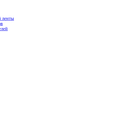
й ленты
ов
елей