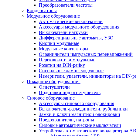
Преобразователи частоты
Конденсаторы
Модульное оборудование
Автоматические выключатели
Аксессуары модульного оборудования
Выключатели нагрузки
Дифференциальные автоматы, УЗО
Кнопки модульные
Модульные контакторы
Ограничители импульсных перенапряжений
Переключатели модульные
Розетки на DIN-рейку
Сигнальные лампы модульные
Измерители, указатели, индикаторы на DIN-р
Пожарное оборудование
Огнетушители
Подставки под огнетушитель
Силовое оборудование
Аксессуары силового оборудования
Выключатели-разъединители, рубильники
Замки и ключи магнитной блокировки
Предохранители, патроны
Силовые автоматические выключатели
Устройства автоматического ввода резерва 