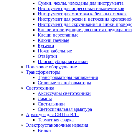
Сумки, чехлы, чемоданы для инструмента
Инструмент для опрессовки наконечников
Инструмент для монтажа кабельных стяжек
Инструмент для резки и натяжения крепежно
Инструмент для скручивания и гибки провод
Клещи изолирующие для снятия предохранит
Клещи переставные
Ключи гаечные
Кусачки
Ножи кабельные
Отвёртки
Плоскогубцы,пассатижи
Поисковое оборудование
Трансформаторы
Трансформаторы напряжения
Силовые трансформаторы
Светотехника
Аксессуары светотехники
Лампы
Светильники
Светосигнальная арматура
Арматура для СИП и ВЛ
Термитная сварка
Электроустановочные изделия
Вилки