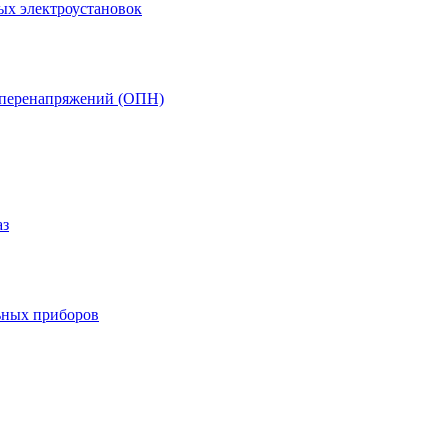
ых электроустановок
т перенапряжений (ОПН)
аз
ьных приборов