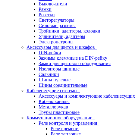
Выключатели
Рамки
Розетки
Светорегуляторы
Силовые разъемы
Тройники, адаптеры, колодки
Удлинители, адаптеры
Электропатроны
Аксессуары для щитов и шкафов
DIN-рейки
Зажимы клеммные на DIN-рейку
Замки для щитового оборудования
Изоляторы шинные
Сальники
Шины нулевые
Шины соединительные
Кабеленесущие системы
Аксессуары и комплектующие кабеленесущих
Кабель-каналы
Металлорукав
Трубы пластиковые
Коммутационное оборудование
Реле контроля и управления
Реле времени
Реле тепловые