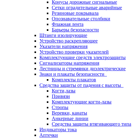
Конусы дорожные сигнальные
Сетки оградительные аварийные
Резиновые покрывала
Опознавательные столбики
Флажная лента
Барьеры безопасности
Штанги изолирующие
Устройство раскрепляющее
Указатели напряжения
Устройство проверки указателей
Комплектующие средств электрозащиты
Сигнализаторы напряжения
Лестницы и стремянки диэлектрические
Знаки и плакаты безопасности
Комплекты плакатов
Средства защиты от падения с высоты
Когти,лазы
Привязи
Комплектующие когти-лазы
Стропы
Веревки, канаты
Анкерные линии
Средства защиты втягивающего типа
Индикаторы тока
Аптечки