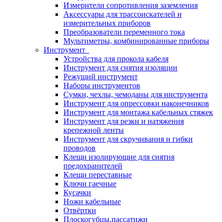
Измерители сопротивления заземления
Аксессуары для трассоискателей и
измерительных приборов
Преобразователи переменного тока
Мультиметры, комбинированные приборы
Инструмент
Устройства для прокола кабеля
Инструмент для снятия изоляции
Режущий инструмент
Наборы инструментов
Сумки, чехлы, чемоданы для инструмента
Инструмент для опрессовки наконечников
Инструмент для монтажа кабельных стяжек
Инструмент для резки и натяжения
крепежной ленты
Инструмент для скручивания и гибки
проводов
Клещи изолирующие для снятия
предохранителей
Клещи переставные
Ключи гаечные
Кусачки
Ножи кабельные
Отвёртки
Плоскогубцы,пассатижи