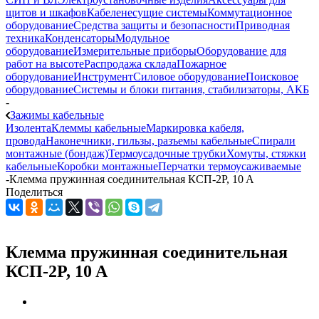
щитов и шкафов
Кабеленесущие системы
Коммутационное
оборудование
Средства защиты и безопасности
Приводная
техника
Конденсаторы
Модульное
оборудование
Измерительные приборы
Оборудование для
работ на высоте
Распродажа склада
Пожарное
оборудование
Инструмент
Силовое оборудование
Поисковое
оборудование
Системы и блоки питания, стабилизаторы, АКБ
-
Зажимы кабельные
Изолента
Клеммы кабельные
Маркировка кабеля,
провода
Наконечники, гильзы, разъемы кабельные
Спирали
монтажные (бондаж)
Термоусадочные трубки
Хомуты, стяжки
кабельные
Коробки монтажные
Перчатки термоусаживаемые
-
Клемма пружинная соединительная КСП-2P, 10 A
Поделиться
Клемма пружинная соединительная
КСП-2P, 10 A