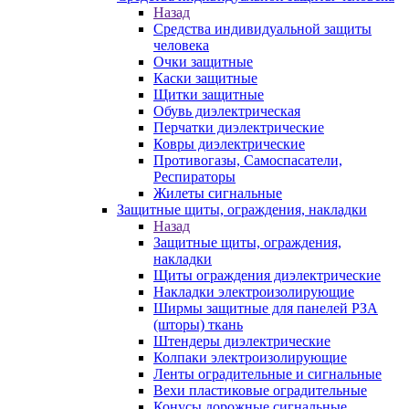
Назад
Средства индивидуальной защиты
человека
Очки защитные
Каски защитные
Щитки защитные
Обувь диэлектрическая
Перчатки диэлектрические
Ковры диэлектрические
Противогазы, Самоспасатели,
Респираторы
Жилеты сигнальные
Защитные щиты, ограждения, накладки
Назад
Защитные щиты, ограждения,
накладки
Щиты ограждения диэлектрические
Накладки электроизолирующие
Ширмы защитные для панелей РЗА
(шторы) ткань
Штендеры диэлектрические
Колпаки электроизолирующие
Ленты оградительные и сигнальные
Вехи пластиковые оградительные
Конусы дорожные сигнальные