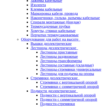
Зажимы кабельные
Изолента
Клеммы кабельные
Маркировка кабеля, провода
Наконечники, гильзы, разъемы кабельные
Спирали монтажные (бондаж)
Термоусадочные трубки
Хомуты, стяжки кабельные
Перчатки термоусаживаемые
Оборудование для работ на высоте
Вышки диэлектрические
Лестницы диэлектрические
Лестницы приставные
Лестницы раздвижные
Лестницы-трансформеры
Лестницы составные (складные)
Лестницы-стремянки универсальные
Лестницы для подъема на опоры
Стремянки диэлектрические
Стремянки с вертикальной опорой
Стремянки с симметричной опорой
Подмости диэлектрические
Подмости с вертикальной опорой
Подмости с симметричной опорой
Подмости-стремянки