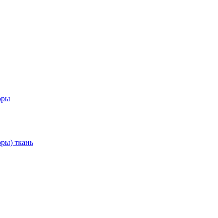
оры
ры) ткань