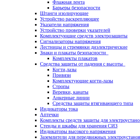
Флажная лента
Барьеры безопасности
Штанги изолирующие
Устройство раскрепляющее
Указатели напряжения
Устройство проверки указателей
Комплектующие средств электрозащиты
Сигнализаторы напряжения
Лестницы и стремянки диэлектрические
Знаки и плакаты безопасности
Комплекты плакатов
Средства защиты от падения с высоты
Когти,лазы
Привязи
Комплектующие когти-лазы
Стропы
Веревки, канаты
Анкерные линии
Средства защиты втягивающего типа
Индикаторы тока
Аптечки
Комплекты средств защиты для электроустан
Стенды и шкафы для хранения СИЗ
Индикаторы высокого напряжения
Заземлители для передвижных электроустано