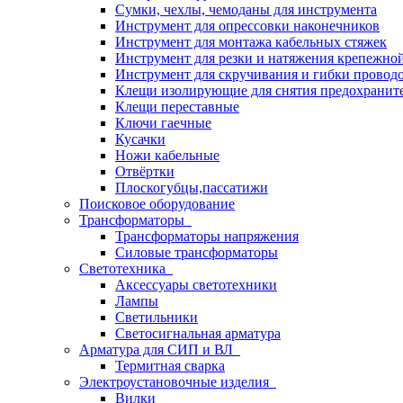
Сумки, чехлы, чемоданы для инструмента
Инструмент для опрессовки наконечников
Инструмент для монтажа кабельных стяжек
Инструмент для резки и натяжения крепежно
Инструмент для скручивания и гибки провод
Клещи изолирующие для снятия предохранит
Клещи переставные
Ключи гаечные
Кусачки
Ножи кабельные
Отвёртки
Плоскогубцы,пассатижи
Поисковое оборудование
Трансформаторы
Трансформаторы напряжения
Силовые трансформаторы
Светотехника
Аксессуары светотехники
Лампы
Светильники
Светосигнальная арматура
Арматура для СИП и ВЛ
Термитная сварка
Электроустановочные изделия
Вилки