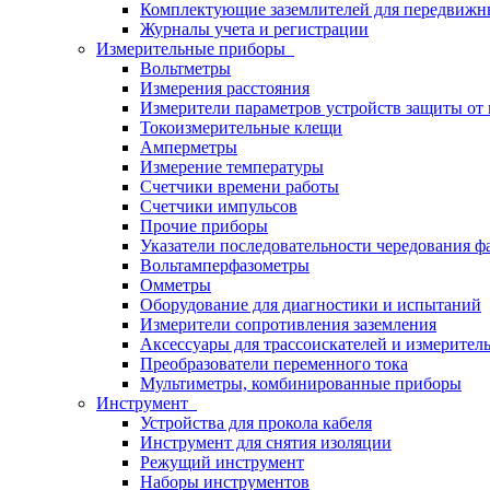
Комплектующие заземлителей для передвижн
Журналы учета и регистрации
Измерительные приборы
Вольтметры
Измерения расстояния
Измерители параметров устройств защиты о
Токоизмерительные клещи
Амперметры
Измерение температуры
Счетчики времени работы
Счетчики импульсов
Прочие приборы
Указатели последовательности чередования ф
Вольтамперфазометры
Омметры
Оборудование для диагностики и испытаний
Измерители сопротивления заземления
Аксессуары для трассоискателей и измерител
Преобразователи переменного тока
Мультиметры, комбинированные приборы
Инструмент
Устройства для прокола кабеля
Инструмент для снятия изоляции
Режущий инструмент
Наборы инструментов