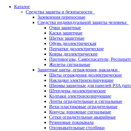
Каталог
Средства защиты и безопасности
Заземления переносные
Средства индивидуальной защиты человека
Очки защитные
Каски защитные
Щитки защитные
Обувь диэлектрическая
Перчатки диэлектрические
Ковры диэлектрические
Противогазы, Самоспасатели, Респират
Жилеты сигнальные
Защитные щиты, ограждения, накладки
Щиты ограждения диэлектрические
Накладки электроизолирующие
Ширмы защитные для панелей РЗА (што
Штендеры диэлектрические
Колпаки электроизолирующие
Ленты оградительные и сигнальные
Вехи пластиковые оградительные
Конусы дорожные сигнальные
Сетки оградительные аварийные
Резиновые покрывала
Опознавательные столбики