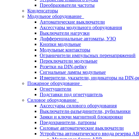
Преобразователи частоты
Конденсаторы
Модульное оборудование
Автоматические выключатели
Аксессуары модульного оборудования
Выключатели нагрузки
Дифференциальные автоматы, УЗО
Кнопки модульные
Модульные контакторы
Ограничители импульсных перенапряжений
Переключатели модульные
Розетки на DIN-рейку
Сигнальные лампы модульные
Измерители, указатели, индикаторы на DIN-р
Пожарное оборудование
Огнетушители
Подставки под огнетушитель
Силовое оборудование
Аксессуары силового оборудования
Выключатели-разъединители, рубильники
Замки и ключи магнитной блокировки
Предохранители, патроны
Силовые автоматические выключатели
Устройства автоматического ввода резерва 