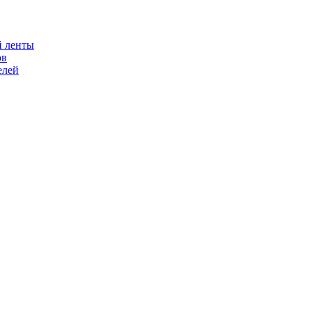
й ленты
ов
елей