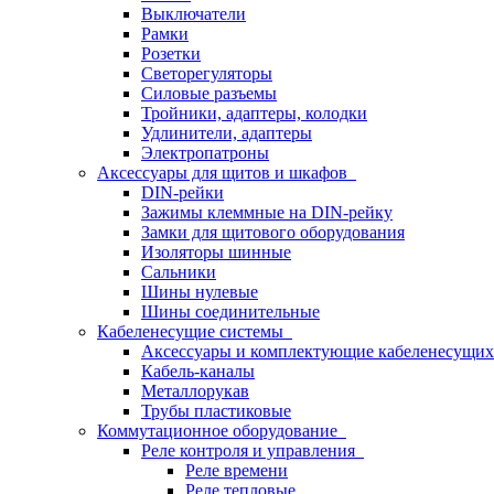
Выключатели
Рамки
Розетки
Светорегуляторы
Силовые разъемы
Тройники, адаптеры, колодки
Удлинители, адаптеры
Электропатроны
Аксессуары для щитов и шкафов
DIN-рейки
Зажимы клеммные на DIN-рейку
Замки для щитового оборудования
Изоляторы шинные
Сальники
Шины нулевые
Шины соединительные
Кабеленесущие системы
Аксессуары и комплектующие кабеленесущих
Кабель-каналы
Металлорукав
Трубы пластиковые
Коммутационное оборудование
Реле контроля и управления
Реле времени
Реле тепловые