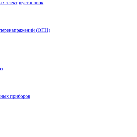
ых электроустановок
т перенапряжений (ОПН)
аз
ьных приборов