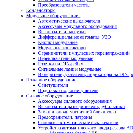
Преобразователи частоты
Конденсаторы
Модульное оборудование
Автоматические выключатели
Аксессуары модульного оборудования
Выключатели нагрузки
Дифференциальные автоматы, УЗО
Кнопки модульные
Модульные контакторы
Ограничители импульсных перенапряжений
Переключатели модульные
Розетки на DIN-рейку
Сигнальные лампы модульные
Измерители, указатели, индикаторы на DIN-р
Пожарное оборудование
Огнетушители
Подставки под огнетушитель
Силовое оборудование
Аксессуары силового оборудования
Выключатели-разъединители, рубильники
Замки и ключи магнитной блокировки
Предохранители, патроны
Силовые автоматические выключатели
Устройства автоматического ввода резерва 