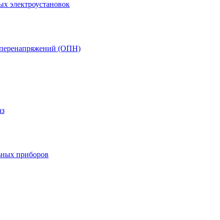
ых электроустановок
т перенапряжений (ОПН)
аз
ьных приборов