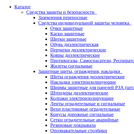
Каталог
Средства защиты и безопасности
Заземления переносные
Средства индивидуальной защиты человека
Очки защитные
Каски защитные
Щитки защитные
Обувь диэлектрическая
Перчатки диэлектрические
Ковры диэлектрические
Противогазы, Самоспасатели, Респират
Жилеты сигнальные
Защитные щиты, ограждения, накладки
Щиты ограждения диэлектрические
Накладки электроизолирующие
Ширмы защитные для панелей РЗА (што
Штендеры диэлектрические
Колпаки электроизолирующие
Ленты оградительные и сигнальные
Вехи пластиковые оградительные
Конусы дорожные сигнальные
Сетки оградительные аварийные
Резиновые покрывала
Опознавательные столбики