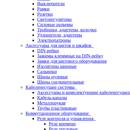
Выключатели
Рамки
Розетки
Светорегуляторы
Силовые разъемы
Тройники, адаптеры, колодки
Удлинители, адаптеры
Электропатроны
Аксессуары для щитов и шкафов
DIN-рейки
Зажимы клеммные на DIN-рейку
Замки для щитового оборудования
Изоляторы шинные
Сальники
Шины нулевые
Шины соединительные
Кабеленесущие системы
Аксессуары и комплектующие кабеленесущих
Кабель-каналы
Металлорукав
Трубы пластиковые
Коммутационное оборудование
Реле контроля и управления
Реле времени
Реле тепловые