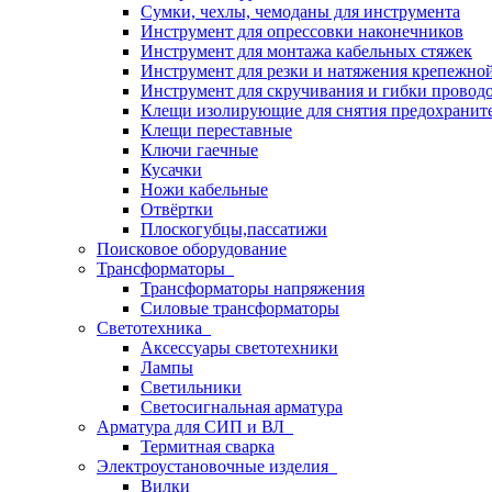
Сумки, чехлы, чемоданы для инструмента
Инструмент для опрессовки наконечников
Инструмент для монтажа кабельных стяжек
Инструмент для резки и натяжения крепежно
Инструмент для скручивания и гибки провод
Клещи изолирующие для снятия предохранит
Клещи переставные
Ключи гаечные
Кусачки
Ножи кабельные
Отвёртки
Плоскогубцы,пассатижи
Поисковое оборудование
Трансформаторы
Трансформаторы напряжения
Силовые трансформаторы
Светотехника
Аксессуары светотехники
Лампы
Светильники
Светосигнальная арматура
Арматура для СИП и ВЛ
Термитная сварка
Электроустановочные изделия
Вилки