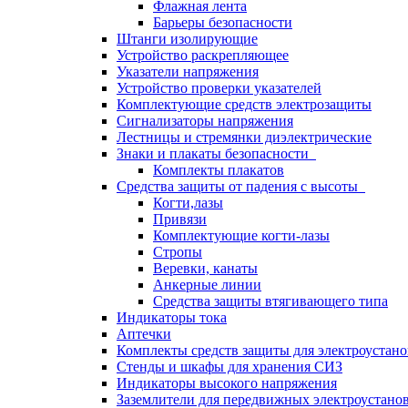
Флажная лента
Барьеры безопасности
Штанги изолирующие
Устройство раскрепляющее
Указатели напряжения
Устройство проверки указателей
Комплектующие средств электрозащиты
Сигнализаторы напряжения
Лестницы и стремянки диэлектрические
Знаки и плакаты безопасности
Комплекты плакатов
Средства защиты от падения с высоты
Когти,лазы
Привязи
Комплектующие когти-лазы
Стропы
Веревки, канаты
Анкерные линии
Средства защиты втягивающего типа
Индикаторы тока
Аптечки
Комплекты средств защиты для электроустан
Стенды и шкафы для хранения СИЗ
Индикаторы высокого напряжения
Заземлители для передвижных электроустано