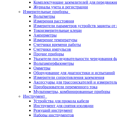
Комплектующие заземлителей для передвижн
Журналы учета и регистрации
Измерительные приборы
Вольтметры
Измерения расстояния
Измерители параметров устройств защиты о
Токоизмерительные клещи
Амперметры
Измерение температуры
Счетчики времени работы
Счетчики импульсов
Прочие приборы
Указатели последовательности чередования ф
Вольтамперфазометры
Омметры
Оборудование для диагностики и испытаний
Измерители сопротивления заземления
Аксессуары для трассоискателей и измерител
Преобразователи переменного тока
Мультиметры, комбинированные приборы
Инструмент
Устройства для прокола кабеля
Инструмент для снятия изоляции
Режущий инструмент
Наборы инструментов