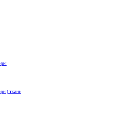
оры
ры) ткань