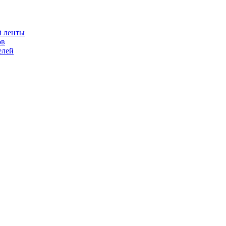
й ленты
ов
елей