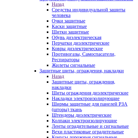
Назад
Средства индивидуальной защиты
человека
Очки защитные
Каски защитные
Щитки защитные
Обувь диэлектрическая
Перчатки диэлектрические
Ковры диэлектрические
Противогазы, Самоспасатели,
Респираторы
Жилеты сигнальные
Защитные щиты, ограждения, накладки
Назад
Защитные щиты, ограждения,
накладки
Щиты ограждения диэлектрические
Накладки электроизолирующие
Ширмы защитные для панелей РЗА
(шторы) ткань
Штендеры диэлектрические
Колпаки электроизолирующие
Ленты оградительные и сигнальные
Вехи пластиковые оградительные
Конусы дорожные сигнальные