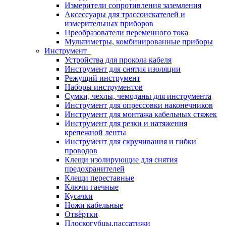
Измерители сопротивления заземления
Аксессуары для трассоискателей и
измерительных приборов
Преобразователи переменного тока
Мультиметры, комбинированные приборы
Инструмент
Устройства для прокола кабеля
Инструмент для снятия изоляции
Режущий инструмент
Наборы инструментов
Сумки, чехлы, чемоданы для инструмента
Инструмент для опрессовки наконечников
Инструмент для монтажа кабельных стяжек
Инструмент для резки и натяжения
крепежной ленты
Инструмент для скручивания и гибки
проводов
Клещи изолирующие для снятия
предохранителей
Клещи переставные
Ключи гаечные
Кусачки
Ножи кабельные
Отвёртки
Плоскогубцы,пассатижи