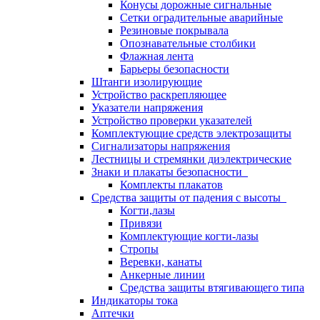
Конусы дорожные сигнальные
Сетки оградительные аварийные
Резиновые покрывала
Опознавательные столбики
Флажная лента
Барьеры безопасности
Штанги изолирующие
Устройство раскрепляющее
Указатели напряжения
Устройство проверки указателей
Комплектующие средств электрозащиты
Сигнализаторы напряжения
Лестницы и стремянки диэлектрические
Знаки и плакаты безопасности
Комплекты плакатов
Средства защиты от падения с высоты
Когти,лазы
Привязи
Комплектующие когти-лазы
Стропы
Веревки, канаты
Анкерные линии
Средства защиты втягивающего типа
Индикаторы тока
Аптечки