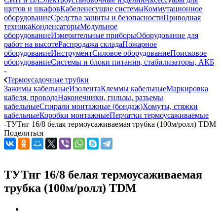
щитов и шкафов
Кабеленесущие системы
Коммутационное
оборудование
Средства защиты и безопасности
Приводная
техника
Конденсаторы
Модульное
оборудование
Измерительные приборы
Оборудование для
работ на высоте
Распродажа склада
Пожарное
оборудование
Инструмент
Силовое оборудование
Поисковое
оборудование
Системы и блоки питания, стабилизаторы, АКБ
-
Термоусадочные трубки
Зажимы кабельные
Изолента
Клеммы кабельные
Маркировка
кабеля, провода
Наконечники, гильзы, разъемы
кабельные
Спирали монтажные (бондаж)
Хомуты, стяжки
кабельные
Коробки монтажные
Перчатки термоусаживаемые
-
ТУТнг 16/8 белая термоусаживаемая трубка (100м/ролл) TDM
Поделиться
ТУТнг 16/8 белая термоусаживаемая
трубка (100м/ролл) TDM