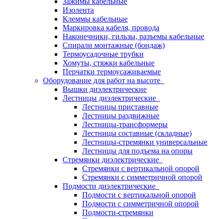
Зажимы кабельные
Изолента
Клеммы кабельные
Маркировка кабеля, провода
Наконечники, гильзы, разъемы кабельные
Спирали монтажные (бондаж)
Термоусадочные трубки
Хомуты, стяжки кабельные
Перчатки термоусаживаемые
Оборудование для работ на высоте
Вышки диэлектрические
Лестницы диэлектрические
Лестницы приставные
Лестницы раздвижные
Лестницы-трансформеры
Лестницы составные (складные)
Лестницы-стремянки универсальные
Лестницы для подъема на опоры
Стремянки диэлектрические
Стремянки с вертикальной опорой
Стремянки с симметричной опорой
Подмости диэлектрические
Подмости с вертикальной опорой
Подмости с симметричной опорой
Подмости-стремянки