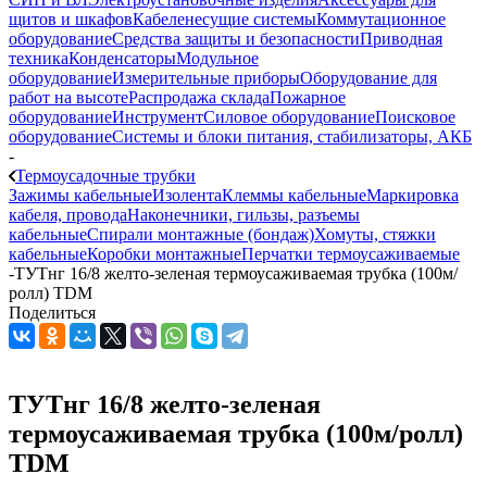
щитов и шкафов
Кабеленесущие системы
Коммутационное
оборудование
Средства защиты и безопасности
Приводная
техника
Конденсаторы
Модульное
оборудование
Измерительные приборы
Оборудование для
работ на высоте
Распродажа склада
Пожарное
оборудование
Инструмент
Силовое оборудование
Поисковое
оборудование
Системы и блоки питания, стабилизаторы, АКБ
-
Термоусадочные трубки
Зажимы кабельные
Изолента
Клеммы кабельные
Маркировка
кабеля, провода
Наконечники, гильзы, разъемы
кабельные
Спирали монтажные (бондаж)
Хомуты, стяжки
кабельные
Коробки монтажные
Перчатки термоусаживаемые
-
ТУТнг 16/8 желто-зеленая термоусаживаемая трубка (100м/
ролл) TDM
Поделиться
ТУТнг 16/8 желто-зеленая
термоусаживаемая трубка (100м/ролл)
TDM