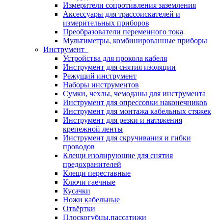
Измерители сопротивления заземления
Аксессуары для трассоискателей и
измерительных приборов
Преобразователи переменного тока
Мультиметры, комбинированные приборы
Инструмент
Устройства для прокола кабеля
Инструмент для снятия изоляции
Режущий инструмент
Наборы инструментов
Сумки, чехлы, чемоданы для инструмента
Инструмент для опрессовки наконечников
Инструмент для монтажа кабельных стяжек
Инструмент для резки и натяжения
крепежной ленты
Инструмент для скручивания и гибки
проводов
Клещи изолирующие для снятия
предохранителей
Клещи переставные
Ключи гаечные
Кусачки
Ножи кабельные
Отвёртки
Плоскогубцы,пассатижи