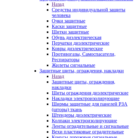
Назад
Средства индивидуальной защиты
человека
Очки защитные
Каски защитные
Щитки защитные
Обувь диэлектрическая
Перчатки диэлектрические
Ковры диэлектрические
Противогазы, Самоспасатели,
Респираторы
Жилеты сигнальные
Защитные щиты, ограждения, накладки
Назад
Защитные щиты, ограждения,
накладки
Щиты ограждения диэлектрические
Накладки электроизолирующие
Ширмы защитные для панелей РЗА
(шторы) ткань
Штендеры диэлектрические
Колпаки электроизолирующие
Ленты оградительные и сигнальные
Вехи пластиковые оградительные
Конусы дорожные сигнальные