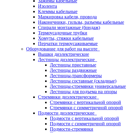
Зажимы кабельные
Изолента
Клеммы кабельные
Маркировка кабеля, провода
Наконечники, гильзы, разъемы кабельные
Спирали монтажные (бондаж)
Термоусадочные трубки
Хомуты, стяжки кабельные
Перчатки термоусаживаемые
Оборудование для работ на высоте
Вышки диэлектрические
Лестницы диэлектрические
Лестницы приставные
Лестницы раздвижные
Лестницы-трансформеры
Лестницы составные (складные)
Лестницы-стремянки универсальные
Лестницы для подъема на опоры
Стремянки диэлектрические
Стремянки с вертикальной опорой
Стремянки с симметричной опорой
Подмости диэлектрические
Подмости с вертикальной опорой
Подмости с симметричной опорой
Подмости-стремянки