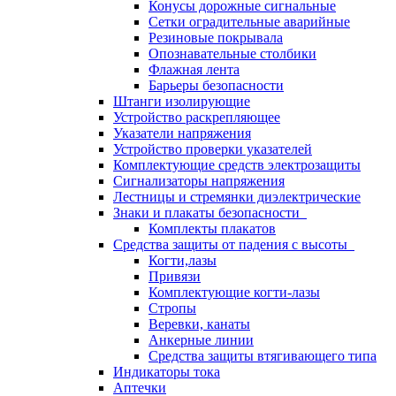
Конусы дорожные сигнальные
Сетки оградительные аварийные
Резиновые покрывала
Опознавательные столбики
Флажная лента
Барьеры безопасности
Штанги изолирующие
Устройство раскрепляющее
Указатели напряжения
Устройство проверки указателей
Комплектующие средств электрозащиты
Сигнализаторы напряжения
Лестницы и стремянки диэлектрические
Знаки и плакаты безопасности
Комплекты плакатов
Средства защиты от падения с высоты
Когти,лазы
Привязи
Комплектующие когти-лазы
Стропы
Веревки, канаты
Анкерные линии
Средства защиты втягивающего типа
Индикаторы тока
Аптечки