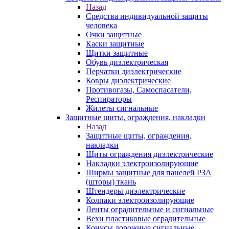
Назад
Средства индивидуальной защиты
человека
Очки защитные
Каски защитные
Щитки защитные
Обувь диэлектрическая
Перчатки диэлектрические
Ковры диэлектрические
Противогазы, Самоспасатели,
Респираторы
Жилеты сигнальные
Защитные щиты, ограждения, накладки
Назад
Защитные щиты, ограждения,
накладки
Щиты ограждения диэлектрические
Накладки электроизолирующие
Ширмы защитные для панелей РЗА
(шторы) ткань
Штендеры диэлектрические
Колпаки электроизолирующие
Ленты оградительные и сигнальные
Вехи пластиковые оградительные
Конусы дорожные сигнальные