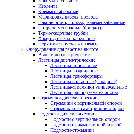
Зажимы кабельные
Изолента
Клеммы кабельные
Маркировка кабеля, провода
Наконечники, гильзы, разъемы кабельные
Спирали монтажные (бондаж)
Термоусадочные трубки
Хомуты, стяжки кабельные
Перчатки термоусаживаемые
Оборудование для работ на высоте
Вышки диэлектрические
Лестницы диэлектрические
Лестницы приставные
Лестницы раздвижные
Лестницы-трансформеры
Лестницы составные (складные)
Лестницы-стремянки универсальные
Лестницы для подъема на опоры
Стремянки диэлектрические
Стремянки с вертикальной опорой
Стремянки с симметричной опорой
Подмости диэлектрические
Подмости с вертикальной опорой
Подмости с симметричной опорой
Подмости-стремянки