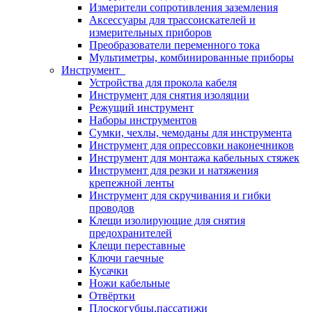
Измерители сопротивления заземления
Аксессуары для трассоискателей и
измерительных приборов
Преобразователи переменного тока
Мультиметры, комбинированные приборы
Инструмент
Устройства для прокола кабеля
Инструмент для снятия изоляции
Режущий инструмент
Наборы инструментов
Сумки, чехлы, чемоданы для инструмента
Инструмент для опрессовки наконечников
Инструмент для монтажа кабельных стяжек
Инструмент для резки и натяжения
крепежной ленты
Инструмент для скручивания и гибки
проводов
Клещи изолирующие для снятия
предохранителей
Клещи переставные
Ключи гаечные
Кусачки
Ножи кабельные
Отвёртки
Плоскогубцы,пассатижи