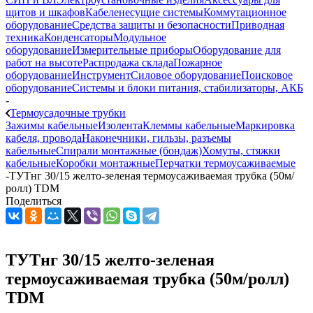
щитов и шкафов
Кабеленесущие системы
Коммутационное
оборудование
Средства защиты и безопасности
Приводная
техника
Конденсаторы
Модульное
оборудование
Измерительные приборы
Оборудование для
работ на высоте
Распродажа склада
Пожарное
оборудование
Инструмент
Силовое оборудование
Поисковое
оборудование
Системы и блоки питания, стабилизаторы, АКБ
-
Термоусадочные трубки
Зажимы кабельные
Изолента
Клеммы кабельные
Маркировка
кабеля, провода
Наконечники, гильзы, разъемы
кабельные
Спирали монтажные (бондаж)
Хомуты, стяжки
кабельные
Коробки монтажные
Перчатки термоусаживаемые
-
ТУТнг 30/15 желто-зеленая термоусаживаемая трубка (50м/
ролл) TDM
Поделиться
ТУТнг 30/15 желто-зеленая
термоусаживаемая трубка (50м/ролл)
TDM