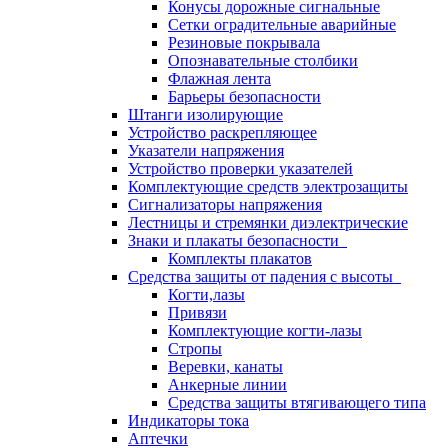
Конусы дорожные сигнальные
Сетки оградительные аварийные
Резиновые покрывала
Опознавательные столбики
Флажная лента
Барьеры безопасности
Штанги изолирующие
Устройство раскрепляющее
Указатели напряжения
Устройство проверки указателей
Комплектующие средств электрозащиты
Сигнализаторы напряжения
Лестницы и стремянки диэлектрические
Знаки и плакаты безопасности
Комплекты плакатов
Средства защиты от падения с высоты
Когти,лазы
Привязи
Комплектующие когти-лазы
Стропы
Веревки, канаты
Анкерные линии
Средства защиты втягивающего типа
Индикаторы тока
Аптечки