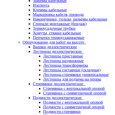
Зажимы кабельные
Изолента
Клеммы кабельные
Маркировка кабеля, провода
Наконечники, гильзы, разъемы кабельные
Спирали монтажные (бондаж)
Термоусадочные трубки
Хомуты, стяжки кабельные
Перчатки термоусаживаемые
Оборудование для работ на высоте
Вышки диэлектрические
Лестницы диэлектрические
Лестницы приставные
Лестницы раздвижные
Лестницы-трансформеры
Лестницы составные (складные)
Лестницы-стремянки универсальные
Лестницы для подъема на опоры
Стремянки диэлектрические
Стремянки с вертикальной опорой
Стремянки с симметричной опорой
Подмости диэлектрические
Подмости с вертикальной опорой
Подмости с симметричной опорой
Подмости-стремянки