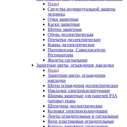
Назад
Средства индивидуальной защиты
человека
Очки защитные
Каски защитные
Щитки защитные
Обувь диэлектрическая
Перчатки диэлектрические
Ковры диэлектрические
Противогазы, Самоспасатели,
Респираторы
Жилеты сигнальные
Защитные щиты, ограждения, накладки
Назад
Защитные щиты, ограждения,
накладки
Щиты ограждения диэлектрические
Накладки электроизолирующие
Ширмы защитные для панелей РЗА
(шторы) ткань
Штендеры диэлектрические
Колпаки электроизолирующие
Ленты оградительные и сигнальные
Вехи пластиковые оградительные
Конусы дорожные сигнальные