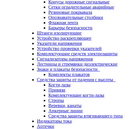
Конусы дорожные сигнальные
Сетки оградительные аварийные
Резиновые покрывала
Опознавательные столбики
Флажная лента
Барьеры безопасности
Штанги изолирующие
Устройство раскрепляющее
Указатели напряжения
Устройство проверки указателей
Комплектующие средств электрозащиты
Сигнализаторы напряжения
Лестницы и стремянки диэлектрические
Знаки и плакаты безопасности
Комплекты плакатов
Средства защиты от падения с высоты
Когти,лазы
Привязи
Комплектующие когти-лазы
Стропы
Веревки, канаты
Анкерные линии
Средства защиты втягивающего типа
Индикаторы тока
Аптечки