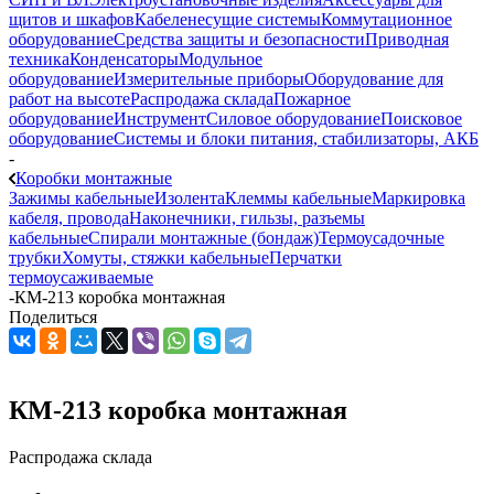
щитов и шкафов
Кабеленесущие системы
Коммутационное
оборудование
Средства защиты и безопасности
Приводная
техника
Конденсаторы
Модульное
оборудование
Измерительные приборы
Оборудование для
работ на высоте
Распродажа склада
Пожарное
оборудование
Инструмент
Силовое оборудование
Поисковое
оборудование
Системы и блоки питания, стабилизаторы, АКБ
-
Коробки монтажные
Зажимы кабельные
Изолента
Клеммы кабельные
Маркировка
кабеля, провода
Наконечники, гильзы, разъемы
кабельные
Спирали монтажные (бондаж)
Термоусадочные
трубки
Хомуты, стяжки кабельные
Перчатки
термоусаживаемые
-
КМ-213 коробка монтажная
Поделиться
КМ-213 коробка монтажная
Распродажа склада