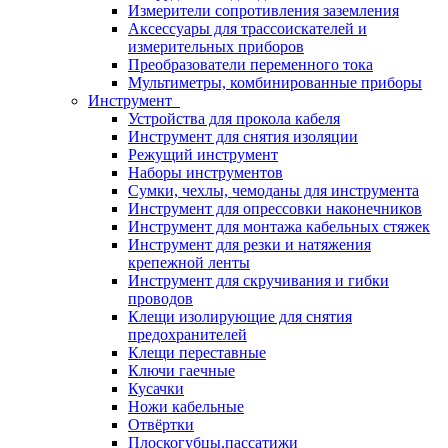
Измерители сопротивления заземления
Аксессуары для трассоискателей и
измерительных приборов
Преобразователи переменного тока
Мультиметры, комбинированные приборы
Инструмент
Устройства для прокола кабеля
Инструмент для снятия изоляции
Режущий инструмент
Наборы инструментов
Сумки, чехлы, чемоданы для инструмента
Инструмент для опрессовки наконечников
Инструмент для монтажа кабельных стяжек
Инструмент для резки и натяжения
крепежной ленты
Инструмент для скручивания и гибки
проводов
Клещи изолирующие для снятия
предохранителей
Клещи переставные
Ключи гаечные
Кусачки
Ножи кабельные
Отвёртки
Плоскогубцы,пассатижи