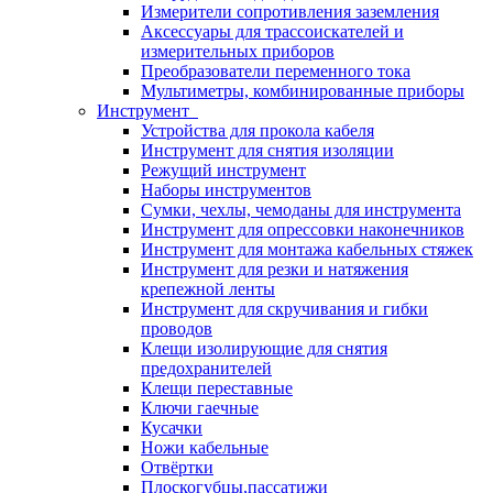
Измерители сопротивления заземления
Аксессуары для трассоискателей и
измерительных приборов
Преобразователи переменного тока
Мультиметры, комбинированные приборы
Инструмент
Устройства для прокола кабеля
Инструмент для снятия изоляции
Режущий инструмент
Наборы инструментов
Сумки, чехлы, чемоданы для инструмента
Инструмент для опрессовки наконечников
Инструмент для монтажа кабельных стяжек
Инструмент для резки и натяжения
крепежной ленты
Инструмент для скручивания и гибки
проводов
Клещи изолирующие для снятия
предохранителей
Клещи переставные
Ключи гаечные
Кусачки
Ножи кабельные
Отвёртки
Плоскогубцы,пассатижи