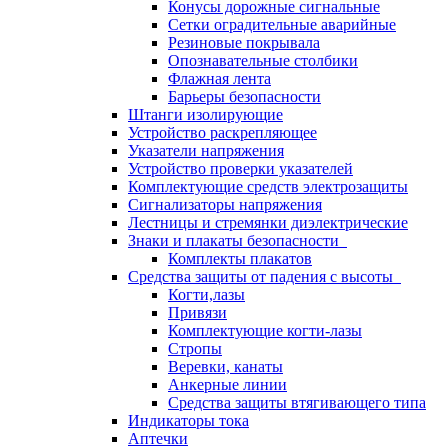
Конусы дорожные сигнальные
Сетки оградительные аварийные
Резиновые покрывала
Опознавательные столбики
Флажная лента
Барьеры безопасности
Штанги изолирующие
Устройство раскрепляющее
Указатели напряжения
Устройство проверки указателей
Комплектующие средств электрозащиты
Сигнализаторы напряжения
Лестницы и стремянки диэлектрические
Знаки и плакаты безопасности
Комплекты плакатов
Средства защиты от падения с высоты
Когти,лазы
Привязи
Комплектующие когти-лазы
Стропы
Веревки, канаты
Анкерные линии
Средства защиты втягивающего типа
Индикаторы тока
Аптечки