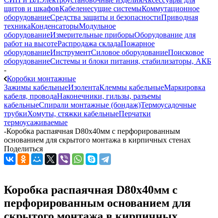
щитов и шкафов
Кабеленесущие системы
Коммутационное
оборудование
Средства защиты и безопасности
Приводная
техника
Конденсаторы
Модульное
оборудование
Измерительные приборы
Оборудование для
работ на высоте
Распродажа склада
Пожарное
оборудование
Инструмент
Силовое оборудование
Поисковое
оборудование
Системы и блоки питания, стабилизаторы, АКБ
-
Коробки монтажные
Зажимы кабельные
Изолента
Клеммы кабельные
Маркировка
кабеля, провода
Наконечники, гильзы, разъемы
кабельные
Спирали монтажные (бондаж)
Термоусадочные
трубки
Хомуты, стяжки кабельные
Перчатки
термоусаживаемые
-
Коробка распаячная D80х40мм с перфорированным
основанием для скрытого монтажа в кирпичных стенах
Поделиться
Коробка распаячная D80х40мм с
перфорированным основанием для
скрытого монтажа в кирпичных