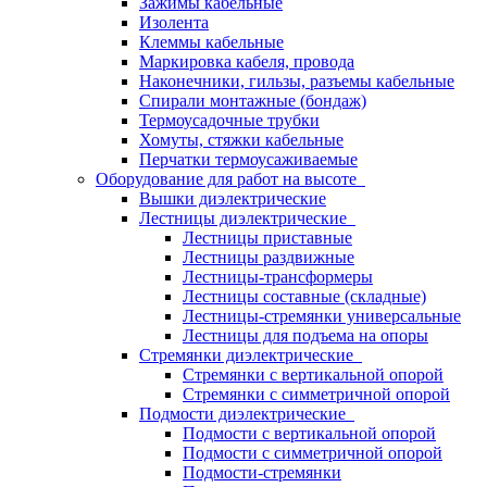
Зажимы кабельные
Изолента
Клеммы кабельные
Маркировка кабеля, провода
Наконечники, гильзы, разъемы кабельные
Спирали монтажные (бондаж)
Термоусадочные трубки
Хомуты, стяжки кабельные
Перчатки термоусаживаемые
Оборудование для работ на высоте
Вышки диэлектрические
Лестницы диэлектрические
Лестницы приставные
Лестницы раздвижные
Лестницы-трансформеры
Лестницы составные (складные)
Лестницы-стремянки универсальные
Лестницы для подъема на опоры
Стремянки диэлектрические
Стремянки с вертикальной опорой
Стремянки с симметричной опорой
Подмости диэлектрические
Подмости с вертикальной опорой
Подмости с симметричной опорой
Подмости-стремянки