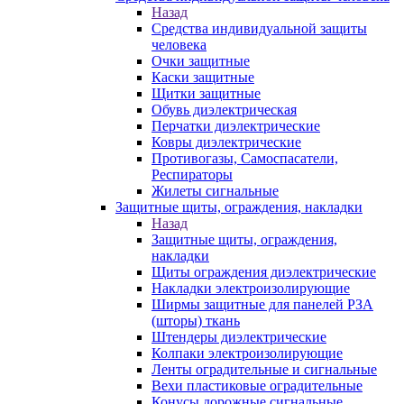
Назад
Средства индивидуальной защиты
человека
Очки защитные
Каски защитные
Щитки защитные
Обувь диэлектрическая
Перчатки диэлектрические
Ковры диэлектрические
Противогазы, Самоспасатели,
Респираторы
Жилеты сигнальные
Защитные щиты, ограждения, накладки
Назад
Защитные щиты, ограждения,
накладки
Щиты ограждения диэлектрические
Накладки электроизолирующие
Ширмы защитные для панелей РЗА
(шторы) ткань
Штендеры диэлектрические
Колпаки электроизолирующие
Ленты оградительные и сигнальные
Вехи пластиковые оградительные
Конусы дорожные сигнальные