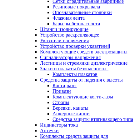
Сетки оградительные аварийные
Резиновые покрывала
Опознавательные столбики
Флажная лента
Барьеры безопасности
Штанги изолирующие
Устройство раскрепляющее
Указатели напряжения
Устройство проверки указателей
Комплектующие средств электрозащиты
Сигнализаторы напряжения
Лестницы и стремянки диэлектрические
Знаки и плакаты безопасности
Комплекты плакатов
Средства защиты от падения с высоты
Когти,лазы
Привязи
Комплектующие когти-лазы
Стропы
Веревки, канаты
Анкерные линии
Средства защиты втягивающего типа
Индикаторы тока
Аптечки
Комплекты средств защиты для