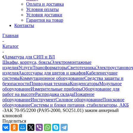
Оплата и доставка
Условия оплаты
Условия доставки
Гарантия на товар
Контакты
Главная
-
Каталог
-
Арматура для СИП и ВЛ
Шкафы, корпуса, боксы
Электромонтажные
изделия
Услуги
Трансформаторы
Светотехника
Электроустаново
изделия
Аксессуары для щитов и шкафов
Кабеленесущие
системы
Коммутационное оборудование
Средства защиты и
безопасности
Приводная техника
Конденсаторы
Модульное
оборудование
Измерительные приборы
Оборудование для
работ на высоте
Распродажа склада
Пожарное
оборудование
Инструмент
Силовое оборудование
Поисковое
оборудование
Системы и блоки питания, стабилизаторы, АКБ
-
ЗАК 70-95/2200 (PA95-2000, SO251.01) зажим анкерный
клиновой
Поделиться