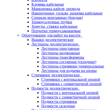
Клеммы кабельные
Маркировка кабеля, провода
Наконечники, гильзы, разъемы кабельные
Спирали монтажные (бондаж)
Термоусадочные трубки
Хомуты, стяжки кабельные
Перчатки термоусаживаемые
Оборудование для работ на высоте
Вышки диэлектрические
Лестницы диэлектрические
Лестницы приставные
Лестницы раздвижные
Лестницы-трансформеры
Лестницы составные (складные)
Лестницы-стремянки универсальные
Лестницы для подъема на опоры
Стремянки диэлектрические
Стремянки с вертикальной опорой
Стремянки с симметричной опорой
Подмости диэлектрические
Подмости с вертикальной опорой
Подмости с симметричной опорой
Подмости-стремянки
Подмости складные