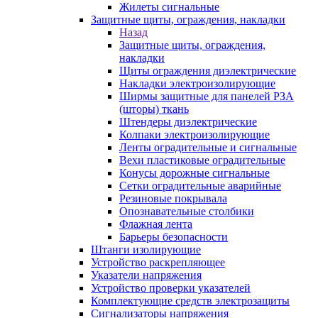
Жилеты сигнальные
Защитные щиты, ограждения, накладки
Назад
Защитные щиты, ограждения,
накладки
Щиты ограждения диэлектрические
Накладки электроизолирующие
Ширмы защитные для панелей РЗА
(шторы) ткань
Штендеры диэлектрические
Колпаки электроизолирующие
Ленты оградительные и сигнальные
Вехи пластиковые оградительные
Конусы дорожные сигнальные
Сетки оградительные аварийные
Резиновые покрывала
Опознавательные столбики
Флажная лента
Барьеры безопасности
Штанги изолирующие
Устройство раскрепляющее
Указатели напряжения
Устройство проверки указателей
Комплектующие средств электрозащиты
Сигнализаторы напряжения