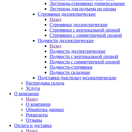
Лестницы-стремянки универсальные
Лестницы для подъема на опоры
Стремянки диэлектрические
Назад
Стремянки диэлектрические
Стремянки с вертикальной опорой
Стремянки с симметричной опорой
Подмости диэлектрические
Назад
Подмости диэлектрические
Подмости с вертикальной опорой
Подмости с симметричной опорой
Подмости-стремянки
Подмости складные
Подставки (настилы) диэлектрические
Распродажа склада
Услуги
О компании
Назад
О компании
Обработка данных
Реквизиты
Отзывы
Оплата и доставка
Назад