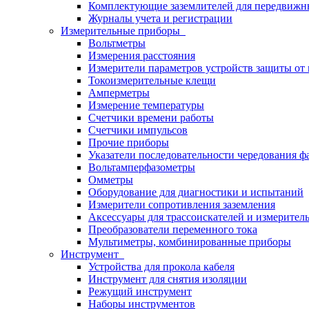
Комплектующие заземлителей для передвижн
Журналы учета и регистрации
Измерительные приборы
Вольтметры
Измерения расстояния
Измерители параметров устройств защиты о
Токоизмерительные клещи
Амперметры
Измерение температуры
Счетчики времени работы
Счетчики импульсов
Прочие приборы
Указатели последовательности чередования ф
Вольтамперфазометры
Омметры
Оборудование для диагностики и испытаний
Измерители сопротивления заземления
Аксессуары для трассоискателей и измерител
Преобразователи переменного тока
Мультиметры, комбинированные приборы
Инструмент
Устройства для прокола кабеля
Инструмент для снятия изоляции
Режущий инструмент
Наборы инструментов