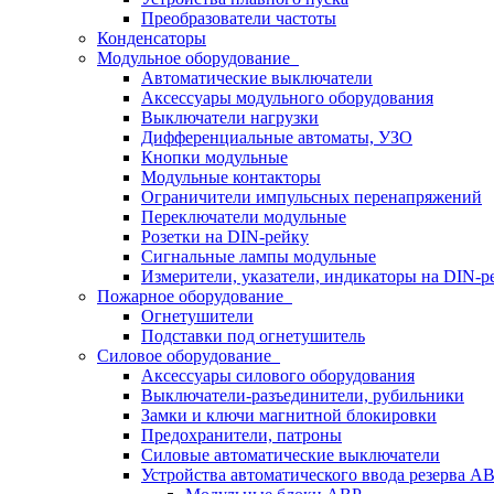
Преобразователи частоты
Конденсаторы
Модульное оборудование
Автоматические выключатели
Аксессуары модульного оборудования
Выключатели нагрузки
Дифференциальные автоматы, УЗО
Кнопки модульные
Модульные контакторы
Ограничители импульсных перенапряжений
Переключатели модульные
Розетки на DIN-рейку
Сигнальные лампы модульные
Измерители, указатели, индикаторы на DIN-р
Пожарное оборудование
Огнетушители
Подставки под огнетушитель
Силовое оборудование
Аксессуары силового оборудования
Выключатели-разъединители, рубильники
Замки и ключи магнитной блокировки
Предохранители, патроны
Силовые автоматические выключатели
Устройства автоматического ввода резерва 