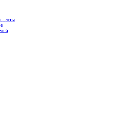
й ленты
ов
елей