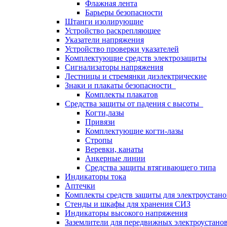
Флажная лента
Барьеры безопасности
Штанги изолирующие
Устройство раскрепляющее
Указатели напряжения
Устройство проверки указателей
Комплектующие средств электрозащиты
Сигнализаторы напряжения
Лестницы и стремянки диэлектрические
Знаки и плакаты безопасности
Комплекты плакатов
Средства защиты от падения с высоты
Когти,лазы
Привязи
Комплектующие когти-лазы
Стропы
Веревки, канаты
Анкерные линии
Средства защиты втягивающего типа
Индикаторы тока
Аптечки
Комплекты средств защиты для электроустан
Стенды и шкафы для хранения СИЗ
Индикаторы высокого напряжения
Заземлители для передвижных электроустано