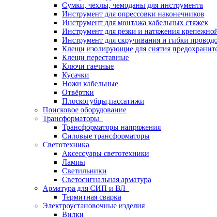
Сумки, чехлы, чемоданы для инструмента
Инструмент для опрессовки наконечников
Инструмент для монтажа кабельных стяжек
Инструмент для резки и натяжения крепежно
Инструмент для скручивания и гибки провод
Клещи изолирующие для снятия предохранит
Клещи переставные
Ключи гаечные
Кусачки
Ножи кабельные
Отвёртки
Плоскогубцы,пассатижи
Поисковое оборудование
Трансформаторы
Трансформаторы напряжения
Силовые трансформаторы
Светотехника
Аксессуары светотехники
Лампы
Светильники
Светосигнальная арматура
Арматура для СИП и ВЛ
Термитная сварка
Электроустановочные изделия
Вилки