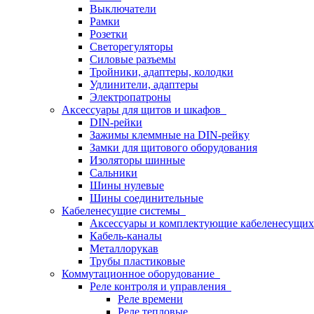
Выключатели
Рамки
Розетки
Светорегуляторы
Силовые разъемы
Тройники, адаптеры, колодки
Удлинители, адаптеры
Электропатроны
Аксессуары для щитов и шкафов
DIN-рейки
Зажимы клеммные на DIN-рейку
Замки для щитового оборудования
Изоляторы шинные
Сальники
Шины нулевые
Шины соединительные
Кабеленесущие системы
Аксессуары и комплектующие кабеленесущих
Кабель-каналы
Металлорукав
Трубы пластиковые
Коммутационное оборудование
Реле контроля и управления
Реле времени
Реле тепловые