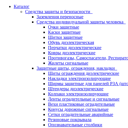
Каталог
Средства защиты и безопасности
Заземления переносные
Средства индивидуальной защиты человека
Очки защитные
Каски защитные
Щитки защитные
Обувь диэлектрическая
Перчатки диэлектрические
Ковры диэлектрические
Противогазы, Самоспасатели, Респират
Жилеты сигнальные
Защитные щиты, ограждения, накладки
Щиты ограждения диэлектрические
Накладки электроизолирующие
Ширмы защитные для панелей РЗА (што
Штендеры диэлектрические
Колпаки электроизолирующие
Ленты оградительные и сигнальные
Вехи пластиковые оградительные
Конусы дорожные сигнальные
Сетки оградительные аварийные
Резиновые покрывала
Опознавательные столбики