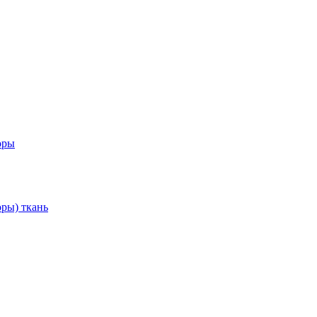
оры
ры) ткань