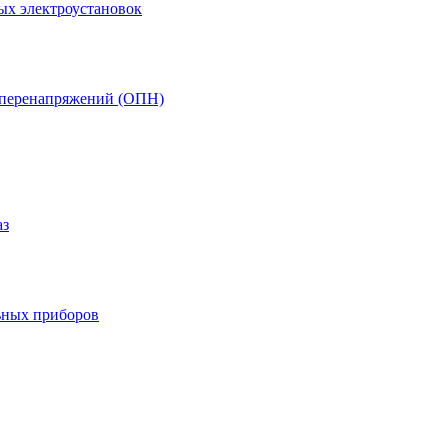
ых электроустановок
т перенапряжений (ОПН)
аз
ьных приборов