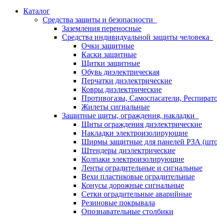
Каталог
Средства защиты и безопасности
Заземления переносные
Средства индивидуальной защиты человека
Очки защитные
Каски защитные
Щитки защитные
Обувь диэлектрическая
Перчатки диэлектрические
Ковры диэлектрические
Противогазы, Самоспасатели, Респират
Жилеты сигнальные
Защитные щиты, ограждения, накладки
Щиты ограждения диэлектрические
Накладки электроизолирующие
Ширмы защитные для панелей РЗА (што
Штендеры диэлектрические
Колпаки электроизолирующие
Ленты оградительные и сигнальные
Вехи пластиковые оградительные
Конусы дорожные сигнальные
Сетки оградительные аварийные
Резиновые покрывала
Опознавательные столбики