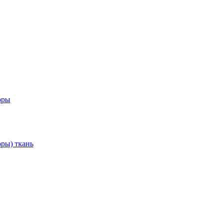
оры
ры) ткань