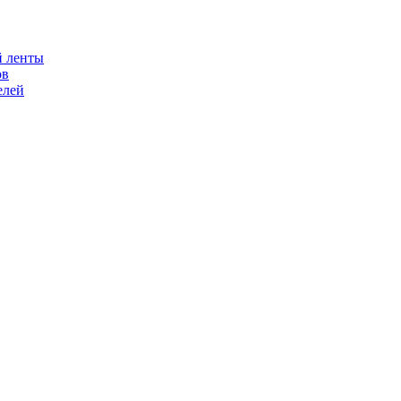
й ленты
ов
елей