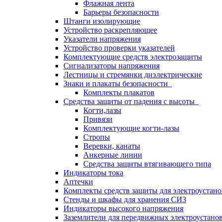
Флажная лента
Барьеры безопасности
Штанги изолирующие
Устройство раскрепляющее
Указатели напряжения
Устройство проверки указателей
Комплектующие средств электрозащиты
Сигнализаторы напряжения
Лестницы и стремянки диэлектрические
Знаки и плакаты безопасности
Комплекты плакатов
Средства защиты от падения с высоты
Когти,лазы
Привязи
Комплектующие когти-лазы
Стропы
Веревки, канаты
Анкерные линии
Средства защиты втягивающего типа
Индикаторы тока
Аптечки
Комплекты средств защиты для электроустан
Стенды и шкафы для хранения СИЗ
Индикаторы высокого напряжения
Заземлители для передвижных электроустано