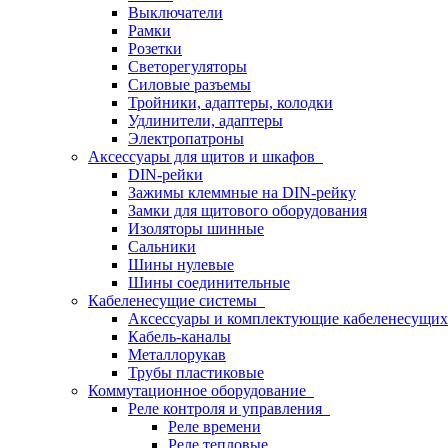
Выключатели
Рамки
Розетки
Светорегуляторы
Силовые разъемы
Тройники, адаптеры, колодки
Удлинители, адаптеры
Электропатроны
Аксессуары для щитов и шкафов
DIN-рейки
Зажимы клеммные на DIN-рейку
Замки для щитового оборудования
Изоляторы шинные
Сальники
Шины нулевые
Шины соединительные
Кабеленесущие системы
Аксессуары и комплектующие кабеленесущих
Кабель-каналы
Металлорукав
Трубы пластиковые
Коммутационное оборудование
Реле контроля и управления
Реле времени
Реле тепловые