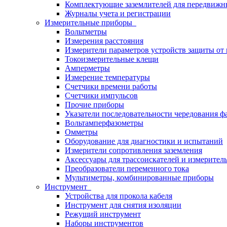
Комплектующие заземлителей для передвижн
Журналы учета и регистрации
Измерительные приборы
Вольтметры
Измерения расстояния
Измерители параметров устройств защиты о
Токоизмерительные клещи
Амперметры
Измерение температуры
Счетчики времени работы
Счетчики импульсов
Прочие приборы
Указатели последовательности чередования ф
Вольтамперфазометры
Омметры
Оборудование для диагностики и испытаний
Измерители сопротивления заземления
Аксессуары для трассоискателей и измерител
Преобразователи переменного тока
Мультиметры, комбинированные приборы
Инструмент
Устройства для прокола кабеля
Инструмент для снятия изоляции
Режущий инструмент
Наборы инструментов