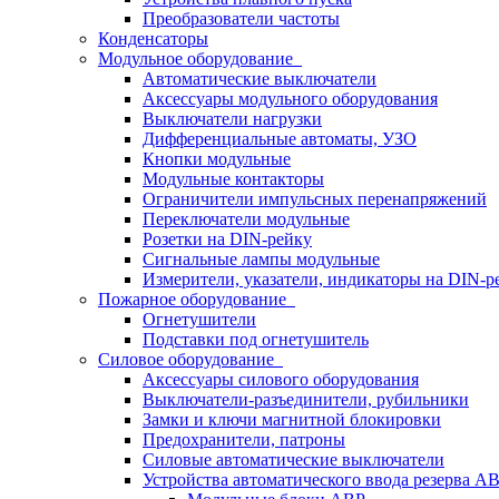
Преобразователи частоты
Конденсаторы
Модульное оборудование
Автоматические выключатели
Аксессуары модульного оборудования
Выключатели нагрузки
Дифференциальные автоматы, УЗО
Кнопки модульные
Модульные контакторы
Ограничители импульсных перенапряжений
Переключатели модульные
Розетки на DIN-рейку
Сигнальные лампы модульные
Измерители, указатели, индикаторы на DIN-р
Пожарное оборудование
Огнетушители
Подставки под огнетушитель
Силовое оборудование
Аксессуары силового оборудования
Выключатели-разъединители, рубильники
Замки и ключи магнитной блокировки
Предохранители, патроны
Силовые автоматические выключатели
Устройства автоматического ввода резерва 