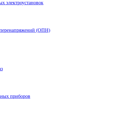
ых электроустановок
т перенапряжений (ОПН)
аз
ьных приборов