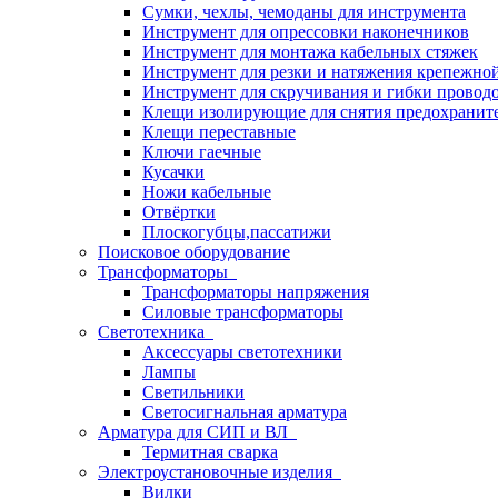
Сумки, чехлы, чемоданы для инструмента
Инструмент для опрессовки наконечников
Инструмент для монтажа кабельных стяжек
Инструмент для резки и натяжения крепежно
Инструмент для скручивания и гибки провод
Клещи изолирующие для снятия предохранит
Клещи переставные
Ключи гаечные
Кусачки
Ножи кабельные
Отвёртки
Плоскогубцы,пассатижи
Поисковое оборудование
Трансформаторы
Трансформаторы напряжения
Силовые трансформаторы
Светотехника
Аксессуары светотехники
Лампы
Светильники
Светосигнальная арматура
Арматура для СИП и ВЛ
Термитная сварка
Электроустановочные изделия
Вилки