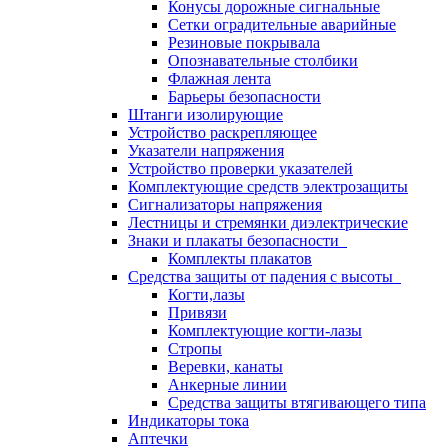
Конусы дорожные сигнальные
Сетки оградительные аварийные
Резиновые покрывала
Опознавательные столбики
Флажная лента
Барьеры безопасности
Штанги изолирующие
Устройство раскрепляющее
Указатели напряжения
Устройство проверки указателей
Комплектующие средств электрозащиты
Сигнализаторы напряжения
Лестницы и стремянки диэлектрические
Знаки и плакаты безопасности
Комплекты плакатов
Средства защиты от падения с высоты
Когти,лазы
Привязи
Комплектующие когти-лазы
Стропы
Веревки, канаты
Анкерные линии
Средства защиты втягивающего типа
Индикаторы тока
Аптечки