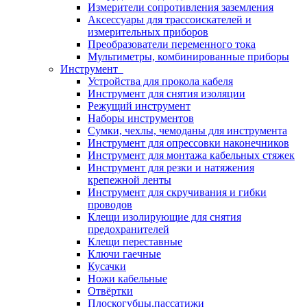
Измерители сопротивления заземления
Аксессуары для трассоискателей и
измерительных приборов
Преобразователи переменного тока
Мультиметры, комбинированные приборы
Инструмент
Устройства для прокола кабеля
Инструмент для снятия изоляции
Режущий инструмент
Наборы инструментов
Сумки, чехлы, чемоданы для инструмента
Инструмент для опрессовки наконечников
Инструмент для монтажа кабельных стяжек
Инструмент для резки и натяжения
крепежной ленты
Инструмент для скручивания и гибки
проводов
Клещи изолирующие для снятия
предохранителей
Клещи переставные
Ключи гаечные
Кусачки
Ножи кабельные
Отвёртки
Плоскогубцы,пассатижи