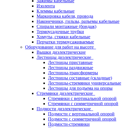
Зажимы кабельные
Изолента
Клеммы кабельные
Маркировка кабеля, провода
Наконечники, гильзы, разъемы кабельные
Спирали монтажные (бондаж)
Термоусадочные трубки
Хомуты, стяжки кабельные
Перчатки термоусаживаемые
Оборудование для работ на высоте
Вышки диэлектрические
Лестницы диэлектрические
Лестницы приставные
Лестницы раздвижные
Лестницы-трансформеры
Лестницы составные (складные)
Лестницы-стремянки универсальные
Лестницы для подъема на опоры
Стремянки диэлектрические
Стремянки с вертикальной опорой
Стремянки с симметричной опорой
Подмости диэлектрические
Подмости с вертикальной опорой
Подмости с симметричной опорой
Подмости-стремянки