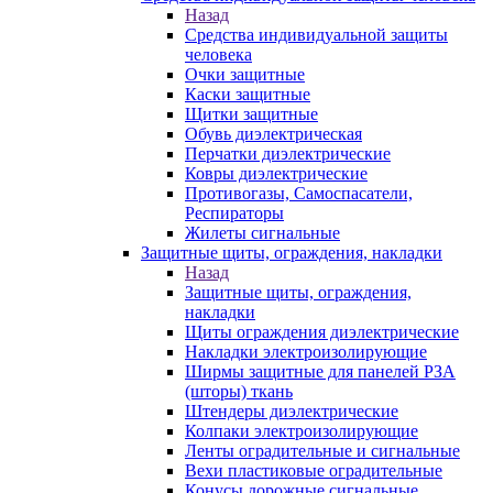
Назад
Средства индивидуальной защиты
человека
Очки защитные
Каски защитные
Щитки защитные
Обувь диэлектрическая
Перчатки диэлектрические
Ковры диэлектрические
Противогазы, Самоспасатели,
Респираторы
Жилеты сигнальные
Защитные щиты, ограждения, накладки
Назад
Защитные щиты, ограждения,
накладки
Щиты ограждения диэлектрические
Накладки электроизолирующие
Ширмы защитные для панелей РЗА
(шторы) ткань
Штендеры диэлектрические
Колпаки электроизолирующие
Ленты оградительные и сигнальные
Вехи пластиковые оградительные
Конусы дорожные сигнальные