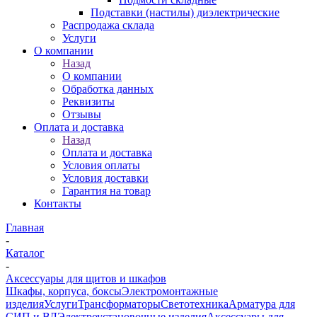
Подставки (настилы) диэлектрические
Распродажа склада
Услуги
О компании
Назад
О компании
Обработка данных
Реквизиты
Отзывы
Оплата и доставка
Назад
Оплата и доставка
Условия оплаты
Условия доставки
Гарантия на товар
Контакты
Главная
-
Каталог
-
Аксессуары для щитов и шкафов
Шкафы, корпуса, боксы
Электромонтажные
изделия
Услуги
Трансформаторы
Светотехника
Арматура для
СИП и ВЛ
Электроустановочные изделия
Аксессуары для