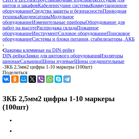
щитов и шкафов
Кабеленесущие системы
Коммутационное
оборудование
Средства защиты и безопасности
Приводная
техника
Конденсаторы
Модульное
оборудование
Измерительные приборы
Оборудование для
работ на высоте
Распродажа склада
Пожарное
оборудование
Инструмент
Силовое оборудование
Поисковое
оборудование
Системы и блоки питания, стабилизаторы, АКБ
-
Зажимы клеммные на DIN-рейку
DIN-рейки
Замки для щитового оборудования
Изоляторы
шинные
Сальники
Шины нулевые
Шины соединительные
-
ЗКБ 2,5мм2 цифры 1-10 маркеры (100шт)
Поделиться
ЗКБ 2,5мм2 цифры 1-10 маркеры
(100шт)