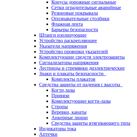
Конусы дорожные сигнальные
Сетки оградительные аварийные
Резиновые покрывала
Опознавательные столбики
Флажная лента
Барьеры безопасности
Штанги изолирующие
Устройство раскрепляющее
Указатели напряжения
Устройство проверки указателей
Комплектующие средств электрозащиты
Сигнализаторы напряжения
Лестницы и стремянки диэлектрические
Знаки и плакаты безопасности
Комплекты плакатов
Средства защиты от падения с высоты
Когти,лазы
Привязи
Комплектующие когти-лазы
Стропы
Веревки, канаты
Анкерные линии
Средства защиты втягивающего типа
Индикаторы тока
Аптечки