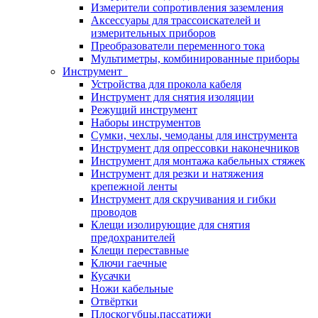
Измерители сопротивления заземления
Аксессуары для трассоискателей и
измерительных приборов
Преобразователи переменного тока
Мультиметры, комбинированные приборы
Инструмент
Устройства для прокола кабеля
Инструмент для снятия изоляции
Режущий инструмент
Наборы инструментов
Сумки, чехлы, чемоданы для инструмента
Инструмент для опрессовки наконечников
Инструмент для монтажа кабельных стяжек
Инструмент для резки и натяжения
крепежной ленты
Инструмент для скручивания и гибки
проводов
Клещи изолирующие для снятия
предохранителей
Клещи переставные
Ключи гаечные
Кусачки
Ножи кабельные
Отвёртки
Плоскогубцы,пассатижи