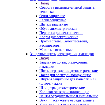
Назад
Средства индивидуальной защиты
человека
Очки защитные
Каски защитные
Щитки защитные
Обувь диэлектрическая
Перчатки диэлектрические
Ковры диэлектрические
Противогазы, Самоспасатели,
Респираторы
Жилеты сигнальные
Защитные щиты, ограждения, накладки
Назад
Защитные щиты, ограждения,
накладки
Щиты ограждения диэлектрические
Накладки электроизолирующие
Ширмы защитные для панелей РЗА
(шторы) ткань
Штендеры диэлектрические
Колпаки электроизолирующие
Ленты оградительные и сигнальные
Вехи пластиковые оградительные
Конусы дорожные сигнальные