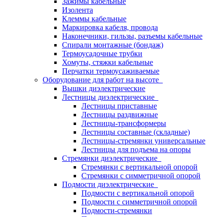
Зажимы кабельные
Изолента
Клеммы кабельные
Маркировка кабеля, провода
Наконечники, гильзы, разъемы кабельные
Спирали монтажные (бондаж)
Термоусадочные трубки
Хомуты, стяжки кабельные
Перчатки термоусаживаемые
Оборудование для работ на высоте
Вышки диэлектрические
Лестницы диэлектрические
Лестницы приставные
Лестницы раздвижные
Лестницы-трансформеры
Лестницы составные (складные)
Лестницы-стремянки универсальные
Лестницы для подъема на опоры
Стремянки диэлектрические
Стремянки с вертикальной опорой
Стремянки с симметричной опорой
Подмости диэлектрические
Подмости с вертикальной опорой
Подмости с симметричной опорой
Подмости-стремянки