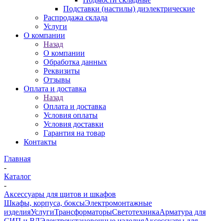
Подставки (настилы) диэлектрические
Распродажа склада
Услуги
О компании
Назад
О компании
Обработка данных
Реквизиты
Отзывы
Оплата и доставка
Назад
Оплата и доставка
Условия оплаты
Условия доставки
Гарантия на товар
Контакты
Главная
-
Каталог
-
Аксессуары для щитов и шкафов
Шкафы, корпуса, боксы
Электромонтажные
изделия
Услуги
Трансформаторы
Светотехника
Арматура для
СИП и ВЛ
Электроустановочные изделия
Аксессуары для