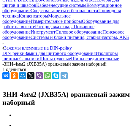
щитов и шкафов
Кабеленесущие системы
Коммутационное
оборудование
Средства защиты и безопасности
Приводная
техника
Конденсаторы
Модульное
оборудование
Измерительные приборы
Оборудование для
работ на высоте
Распродажа склада
Пожарное
оборудование
Инструмент
Силовое оборудование
Поисковое
оборудование
Системы и блоки питания, стабилизаторы, АКБ
-
Зажимы клеммные на DIN-рейку
DIN-рейки
Замки для щитового оборудования
Изоляторы
шинные
Сальники
Шины нулевые
Шины соединительные
-
ЗНИ-4мм2 (JXB35А) оранжевый зажим наборный
Поделиться
ЗНИ-4мм2 (JXB35А) оранжевый зажим
наборный