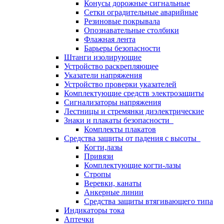
Конусы дорожные сигнальные
Сетки оградительные аварийные
Резиновые покрывала
Опознавательные столбики
Флажная лента
Барьеры безопасности
Штанги изолирующие
Устройство раскрепляющее
Указатели напряжения
Устройство проверки указателей
Комплектующие средств электрозащиты
Сигнализаторы напряжения
Лестницы и стремянки диэлектрические
Знаки и плакаты безопасности
Комплекты плакатов
Средства защиты от падения с высоты
Когти,лазы
Привязи
Комплектующие когти-лазы
Стропы
Веревки, канаты
Анкерные линии
Средства защиты втягивающего типа
Индикаторы тока
Аптечки