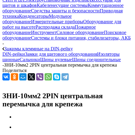
щитов и шкафов
Кабеленесущие системы
Коммутационное
оборудование
Средства защиты и безопасности
Приводная
техника
Конденсаторы
Модульное
оборудование
Измерительные приборы
Оборудование для
работ на высоте
Распродажа склада
Пожарное
оборудование
Инструмент
Силовое оборудование
Поисковое
оборудование
Системы и блоки питания, стабилизаторы, АКБ
-
Зажимы клеммные на DIN-рейку
DIN-рейки
Замки для щитового оборудования
Изоляторы
шинные
Сальники
Шины нулевые
Шины соединительные
-
ЗНИ-10мм2 2PIN центральная перемычка для крепежа
Поделиться
ЗНИ-10мм2 2PIN центральная
перемычка для крепежа