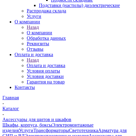
Подставки (настилы) диэлектрические
Распродажа склада
Услуги
О компании
Назад
О компании
Обработка данных
Реквизиты
Отзывы
Оплата и доставка
Назад
Оплата и доставка
Условия оплаты
Условия доставки
Гарантия на товар
Контакты
Главная
-
Каталог
-
Аксессуары для щитов и шкафов
Шкафы, корпуса, боксы
Электромонтажные
изделия
Услуги
Трансформаторы
Светотехника
Арматура для
СИП и ВЛ
Электроустановочные изделия
Аксессуары для