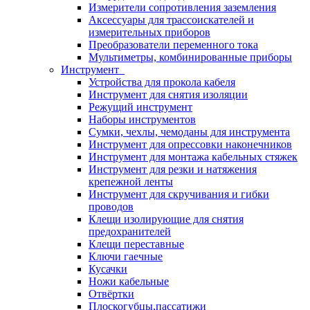
Измерители сопротивления заземления
Аксессуары для трассоискателей и
измерительных приборов
Преобразователи переменного тока
Мультиметры, комбинированные приборы
Инструмент
Устройства для прокола кабеля
Инструмент для снятия изоляции
Режущий инструмент
Наборы инструментов
Сумки, чехлы, чемоданы для инструмента
Инструмент для опрессовки наконечников
Инструмент для монтажа кабельных стяжек
Инструмент для резки и натяжения
крепежной ленты
Инструмент для скручивания и гибки
проводов
Клещи изолирующие для снятия
предохранителей
Клещи переставные
Ключи гаечные
Кусачки
Ножи кабельные
Отвёртки
Плоскогубцы,пассатижи