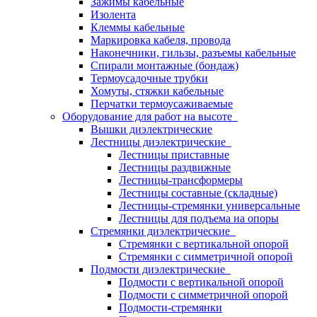
Зажимы кабельные
Изолента
Клеммы кабельные
Маркировка кабеля, провода
Наконечники, гильзы, разъемы кабельные
Спирали монтажные (бондаж)
Термоусадочные трубки
Хомуты, стяжки кабельные
Перчатки термоусаживаемые
Оборудование для работ на высоте
Вышки диэлектрические
Лестницы диэлектрические
Лестницы приставные
Лестницы раздвижные
Лестницы-трансформеры
Лестницы составные (складные)
Лестницы-стремянки универсальные
Лестницы для подъема на опоры
Стремянки диэлектрические
Стремянки с вертикальной опорой
Стремянки с симметричной опорой
Подмости диэлектрические
Подмости с вертикальной опорой
Подмости с симметричной опорой
Подмости-стремянки