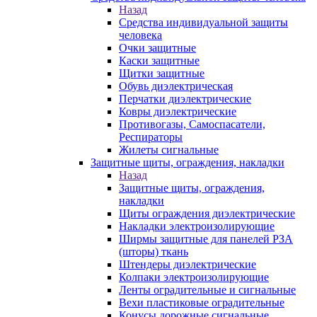
Назад
Средства индивидуальной защиты
человека
Очки защитные
Каски защитные
Щитки защитные
Обувь диэлектрическая
Перчатки диэлектрические
Ковры диэлектрические
Противогазы, Самоспасатели,
Респираторы
Жилеты сигнальные
Защитные щиты, ограждения, накладки
Назад
Защитные щиты, ограждения,
накладки
Щиты ограждения диэлектрические
Накладки электроизолирующие
Ширмы защитные для панелей РЗА
(шторы) ткань
Штендеры диэлектрические
Колпаки электроизолирующие
Ленты оградительные и сигнальные
Вехи пластиковые оградительные
Конусы дорожные сигнальные