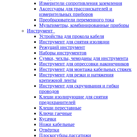
Измерители сопротивления заземления
Аксессуары для трассоискателей и
измерительных приборов
Преобразователи переменного тока
Мультиметры, комбинированные приборы
Инструмент
Устройства для прокола кабеля
Инструмент для снятия изоляции
Режущий инструмент
Наборы инструментов
Сумки, чехлы, чемоданы для инструмента
Инструмент для опрессовки наконечников
Инструмент для монтажа кабельных стяжек
Инструмент для резки и натяжения
крепежной ленты
Инструмент для скручивания и гибки
проводов
Клещи изолирующие для снятия
предохранителей
Клещи переставные
Ключи гаечные
Кусачки
Ножи кабельные
Отвёртки
Плоскогубцы,пассатижи