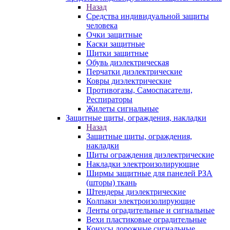
Назад
Средства индивидуальной защиты
человека
Очки защитные
Каски защитные
Щитки защитные
Обувь диэлектрическая
Перчатки диэлектрические
Ковры диэлектрические
Противогазы, Самоспасатели,
Респираторы
Жилеты сигнальные
Защитные щиты, ограждения, накладки
Назад
Защитные щиты, ограждения,
накладки
Щиты ограждения диэлектрические
Накладки электроизолирующие
Ширмы защитные для панелей РЗА
(шторы) ткань
Штендеры диэлектрические
Колпаки электроизолирующие
Ленты оградительные и сигнальные
Вехи пластиковые оградительные
Конусы дорожные сигнальные