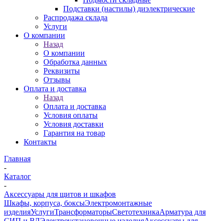
Подставки (настилы) диэлектрические
Распродажа склада
Услуги
О компании
Назад
О компании
Обработка данных
Реквизиты
Отзывы
Оплата и доставка
Назад
Оплата и доставка
Условия оплаты
Условия доставки
Гарантия на товар
Контакты
Главная
-
Каталог
-
Аксессуары для щитов и шкафов
Шкафы, корпуса, боксы
Электромонтажные
изделия
Услуги
Трансформаторы
Светотехника
Арматура для
СИП и ВЛ
Электроустановочные изделия
Аксессуары для