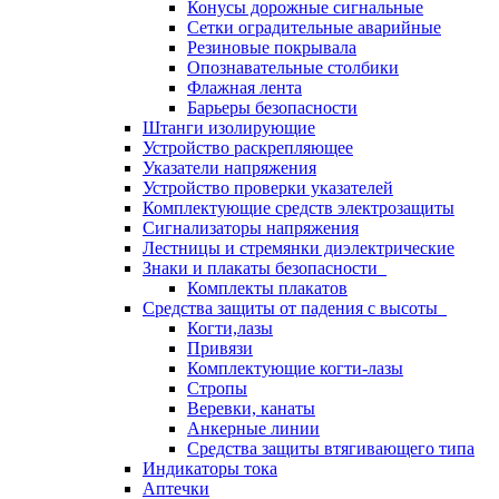
Конусы дорожные сигнальные
Сетки оградительные аварийные
Резиновые покрывала
Опознавательные столбики
Флажная лента
Барьеры безопасности
Штанги изолирующие
Устройство раскрепляющее
Указатели напряжения
Устройство проверки указателей
Комплектующие средств электрозащиты
Сигнализаторы напряжения
Лестницы и стремянки диэлектрические
Знаки и плакаты безопасности
Комплекты плакатов
Средства защиты от падения с высоты
Когти,лазы
Привязи
Комплектующие когти-лазы
Стропы
Веревки, канаты
Анкерные линии
Средства защиты втягивающего типа
Индикаторы тока
Аптечки