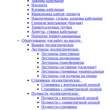
Зажимы кабельные
Изолента
Клеммы кабельные
Маркировка кабеля, провода
Наконечники, гильзы, разъемы кабельные
Спирали монтажные (бондаж)
Термоусадочные трубки
Хомуты, стяжки кабельные
Перчатки термоусаживаемые
Оборудование для работ на высоте
Вышки диэлектрические
Лестницы диэлектрические
Лестницы приставные
Лестницы раздвижные
Лестницы-трансформеры
Лестницы составные (складные)
Лестницы-стремянки универсальные
Лестницы для подъема на опоры
Стремянки диэлектрические
Стремянки с вертикальной опорой
Стремянки с симметричной опорой
Подмости диэлектрические
Подмости с вертикальной опорой
Подмости с симметричной опорой
Подмости-стремянки