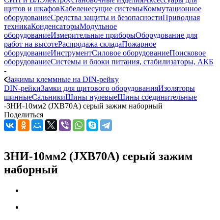
щитов и шкафов
Кабеленесущие системы
Коммутационное
оборудование
Средства защиты и безопасности
Приводная
техника
Конденсаторы
Модульное
оборудование
Измерительные приборы
Оборудование для
работ на высоте
Распродажа склада
Пожарное
оборудование
Инструмент
Силовое оборудование
Поисковое
оборудование
Системы и блоки питания, стабилизаторы, АКБ
-
Зажимы клеммные на DIN-рейку
DIN-рейки
Замки для щитового оборудования
Изоляторы
шинные
Сальники
Шины нулевые
Шины соединительные
-
ЗНИ-10мм2 (JXB70А) серый зажим наборный
Поделиться
ЗНИ-10мм2 (JXB70А) серый зажим
наборный