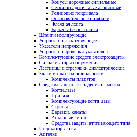
Конусы дорожные сигнальные
Сетки оградительные аварийные
Резиновые покрывала
Опознавательные столбики
Флажная лента
Барьеры безопасности
Штанги изолирующие
Устройство раскрепляющее
Указатели напряжения
Устройство проверки указателей
Комплектующие средств электрозащиты
Сигнализаторы напряжения
Лестницы и стремянки диэлектрические
Знаки и плакаты безопасности
Комплекты плакатов
Средства защиты от падения с высоты
Когти,лазы
Привязи
Комплектующие когти-лазы
Стропы
Веревки, канаты
Анкерные линии
Средства защиты втягивающего типа
Индикаторы тока
Аптечки