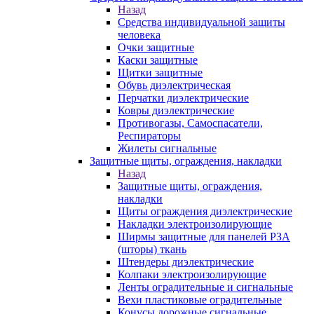
Назад
Средства индивидуальной защиты
человека
Очки защитные
Каски защитные
Щитки защитные
Обувь диэлектрическая
Перчатки диэлектрические
Ковры диэлектрические
Противогазы, Самоспасатели,
Респираторы
Жилеты сигнальные
Защитные щиты, ограждения, накладки
Назад
Защитные щиты, ограждения,
накладки
Щиты ограждения диэлектрические
Накладки электроизолирующие
Ширмы защитные для панелей РЗА
(шторы) ткань
Штендеры диэлектрические
Колпаки электроизолирующие
Ленты оградительные и сигнальные
Вехи пластиковые оградительные
Конусы дорожные сигнальные