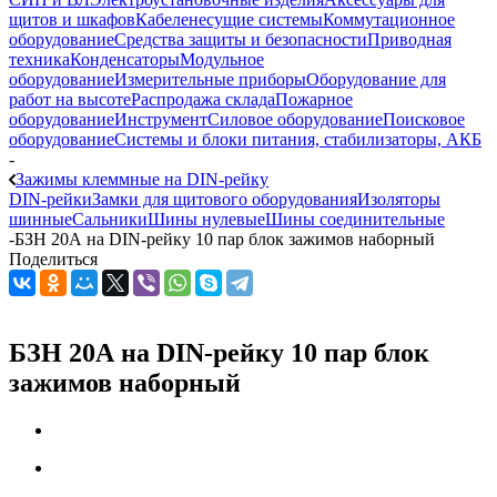
щитов и шкафов
Кабеленесущие системы
Коммутационное
оборудование
Средства защиты и безопасности
Приводная
техника
Конденсаторы
Модульное
оборудование
Измерительные приборы
Оборудование для
работ на высоте
Распродажа склада
Пожарное
оборудование
Инструмент
Силовое оборудование
Поисковое
оборудование
Системы и блоки питания, стабилизаторы, АКБ
-
Зажимы клеммные на DIN-рейку
DIN-рейки
Замки для щитового оборудования
Изоляторы
шинные
Сальники
Шины нулевые
Шины соединительные
-
БЗН 20А на DIN-рейку 10 пар блок зажимов наборный
Поделиться
БЗН 20А на DIN-рейку 10 пар блок
зажимов наборный