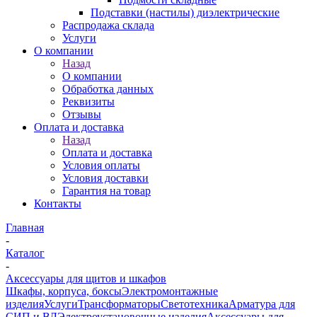
Подставки (настилы) диэлектрические
Распродажа склада
Услуги
О компании
Назад
О компании
Обработка данных
Реквизиты
Отзывы
Оплата и доставка
Назад
Оплата и доставка
Условия оплаты
Условия доставки
Гарантия на товар
Контакты
Главная
-
Каталог
-
Аксессуары для щитов и шкафов
Шкафы, корпуса, боксы
Электромонтажные
изделия
Услуги
Трансформаторы
Светотехника
Арматура для
СИП и ВЛ
Электроустановочные изделия
Аксессуары для