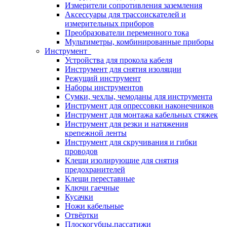
Измерители сопротивления заземления
Аксессуары для трассоискателей и
измерительных приборов
Преобразователи переменного тока
Мультиметры, комбинированные приборы
Инструмент
Устройства для прокола кабеля
Инструмент для снятия изоляции
Режущий инструмент
Наборы инструментов
Сумки, чехлы, чемоданы для инструмента
Инструмент для опрессовки наконечников
Инструмент для монтажа кабельных стяжек
Инструмент для резки и натяжения
крепежной ленты
Инструмент для скручивания и гибки
проводов
Клещи изолирующие для снятия
предохранителей
Клещи переставные
Ключи гаечные
Кусачки
Ножи кабельные
Отвёртки
Плоскогубцы,пассатижи