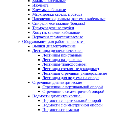
Зажимы кабельные
Изолента
Клеммы кабельные
Маркировка кабеля, провода
Наконечники, гильзы, разъемы кабельные
Спирали монтажные (бондаж)
Термоусадочные трубки
Хомуты, стяжки кабельные
Перчатки термоусаживаемые
Оборудование для работ на высоте
Вышки диэлектрические
Лестницы диэлектрические
Лестницы приставные
Лестницы раздвижные
Лестницы-трансформеры
Лестницы составные (складные)
Лестницы-стремянки универсальные
Лестницы для подъема на опоры
Стремянки диэлектрические
Стремянки с вертикальной опорой
Стремянки с симметричной опорой
Подмости диэлектрические
Подмости с вертикальной опорой
Подмости с симметричной опорой
Подмости-стремянки