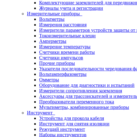
Комплектующие заземлителей для передвижн
Журналы учета и регистрации
Измерительные приборы
Вольтметры
Измерения расстояния
Измерители параметров устройств защиты о
Токоизмерительные клещи
Амперметры
Измерение температуры
Счетчики времени работы
Счетчики импульсов
Прочие приборы
Указатели последовательности чередования ф
Вольтамперфазометры
Омметры
Оборудование для диагностики и испытаний
Измерители сопротивления заземления
Аксессуары для трассоискателей и измерител
Преобразователи переменного тока
Мультиметры, комбинированные приборы
Инструмент
Устройства для прокола кабеля
Инструмент для снятия изоляции
Режущий инструмент
Наборы инструментов