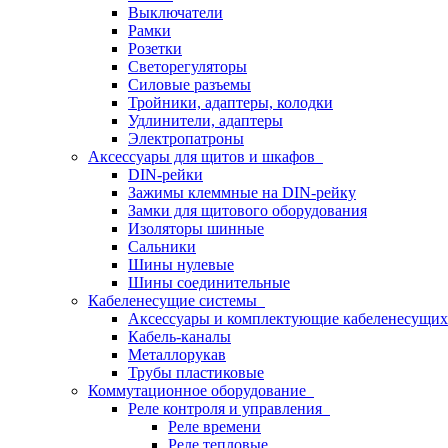
Выключатели
Рамки
Розетки
Светорегуляторы
Силовые разъемы
Тройники, адаптеры, колодки
Удлинители, адаптеры
Электропатроны
Аксессуары для щитов и шкафов
DIN-рейки
Зажимы клеммные на DIN-рейку
Замки для щитового оборудования
Изоляторы шинные
Сальники
Шины нулевые
Шины соединительные
Кабеленесущие системы
Аксессуары и комплектующие кабеленесущих
Кабель-каналы
Металлорукав
Трубы пластиковые
Коммутационное оборудование
Реле контроля и управления
Реле времени
Реле тепловые