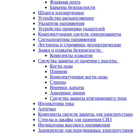
Флажная лента
Барьеры безопасности
Штанги изолирующие
Устройство раскрепляющее
Указатели напряжения
Устройство проверки указателей
Комплектующие средств электрозащиты
Сигнализаторы напряжения
Лестницы и стремянки диэлектрические
Знаки и плакаты безопасности
Комплекты плакатов
Средства защиты от падения с высоты
Когти,лазы
Привязи
Комплектующие когти-лазы
Стропы
Веревки, канаты
Анкерные линии
Средства защиты втягивающего типа
Индикаторы тока
Аптечки
Комплекты средств защиты для электроустан
Стенды и шкафы для хранения СИЗ
Индикаторы высокого напряжения
Заземлители для передвижных электроустано