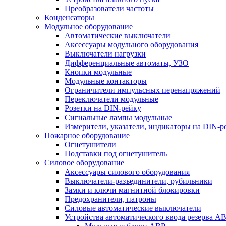
Преобразователи частоты
Конденсаторы
Модульное оборудование
Автоматические выключатели
Аксессуары модульного оборудования
Выключатели нагрузки
Дифференциальные автоматы, УЗО
Кнопки модульные
Модульные контакторы
Ограничители импульсных перенапряжений
Переключатели модульные
Розетки на DIN-рейку
Сигнальные лампы модульные
Измерители, указатели, индикаторы на DIN-р
Пожарное оборудование
Огнетушители
Подставки под огнетушитель
Силовое оборудование
Аксессуары силового оборудования
Выключатели-разъединители, рубильники
Замки и ключи магнитной блокировки
Предохранители, патроны
Силовые автоматические выключатели
Устройства автоматического ввода резерва 