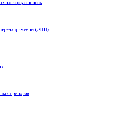
ых электроустановок
т перенапряжений (ОПН)
аз
ьных приборов