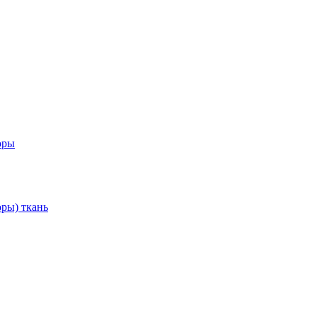
оры
ры) ткань