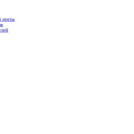
й ленты
ов
елей