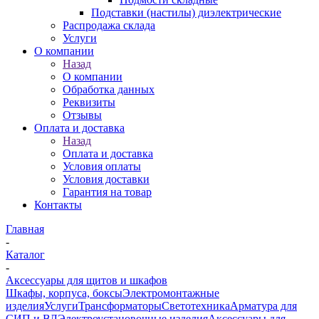
Подставки (настилы) диэлектрические
Распродажа склада
Услуги
О компании
Назад
О компании
Обработка данных
Реквизиты
Отзывы
Оплата и доставка
Назад
Оплата и доставка
Условия оплаты
Условия доставки
Гарантия на товар
Контакты
Главная
-
Каталог
-
Аксессуары для щитов и шкафов
Шкафы, корпуса, боксы
Электромонтажные
изделия
Услуги
Трансформаторы
Светотехника
Арматура для
СИП и ВЛ
Электроустановочные изделия
Аксессуары для