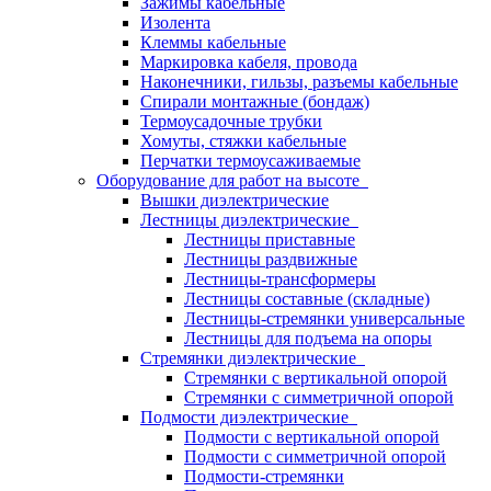
Зажимы кабельные
Изолента
Клеммы кабельные
Маркировка кабеля, провода
Наконечники, гильзы, разъемы кабельные
Спирали монтажные (бондаж)
Термоусадочные трубки
Хомуты, стяжки кабельные
Перчатки термоусаживаемые
Оборудование для работ на высоте
Вышки диэлектрические
Лестницы диэлектрические
Лестницы приставные
Лестницы раздвижные
Лестницы-трансформеры
Лестницы составные (складные)
Лестницы-стремянки универсальные
Лестницы для подъема на опоры
Стремянки диэлектрические
Стремянки с вертикальной опорой
Стремянки с симметричной опорой
Подмости диэлектрические
Подмости с вертикальной опорой
Подмости с симметричной опорой
Подмости-стремянки