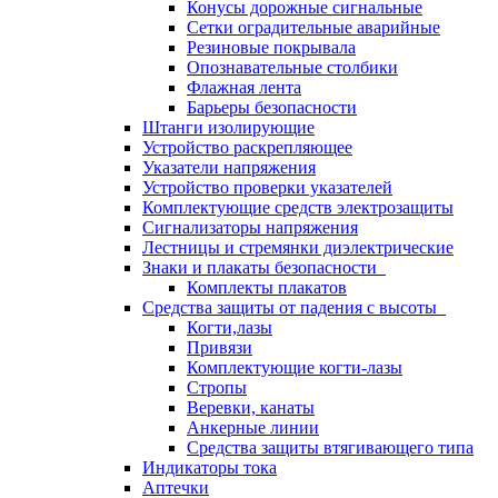
Конусы дорожные сигнальные
Сетки оградительные аварийные
Резиновые покрывала
Опознавательные столбики
Флажная лента
Барьеры безопасности
Штанги изолирующие
Устройство раскрепляющее
Указатели напряжения
Устройство проверки указателей
Комплектующие средств электрозащиты
Сигнализаторы напряжения
Лестницы и стремянки диэлектрические
Знаки и плакаты безопасности
Комплекты плакатов
Средства защиты от падения с высоты
Когти,лазы
Привязи
Комплектующие когти-лазы
Стропы
Веревки, канаты
Анкерные линии
Средства защиты втягивающего типа
Индикаторы тока
Аптечки