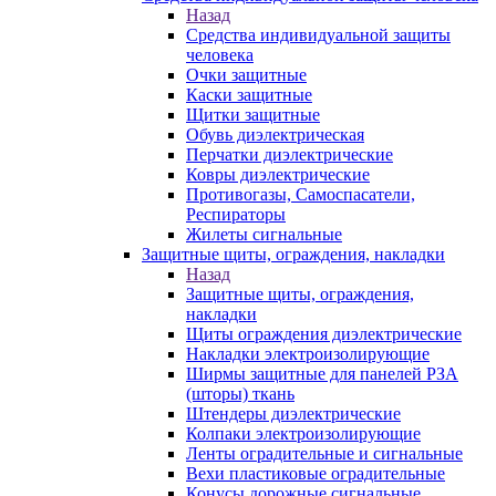
Назад
Средства индивидуальной защиты
человека
Очки защитные
Каски защитные
Щитки защитные
Обувь диэлектрическая
Перчатки диэлектрические
Ковры диэлектрические
Противогазы, Самоспасатели,
Респираторы
Жилеты сигнальные
Защитные щиты, ограждения, накладки
Назад
Защитные щиты, ограждения,
накладки
Щиты ограждения диэлектрические
Накладки электроизолирующие
Ширмы защитные для панелей РЗА
(шторы) ткань
Штендеры диэлектрические
Колпаки электроизолирующие
Ленты оградительные и сигнальные
Вехи пластиковые оградительные
Конусы дорожные сигнальные