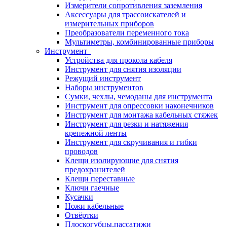
Измерители сопротивления заземления
Аксессуары для трассоискателей и
измерительных приборов
Преобразователи переменного тока
Мультиметры, комбинированные приборы
Инструмент
Устройства для прокола кабеля
Инструмент для снятия изоляции
Режущий инструмент
Наборы инструментов
Сумки, чехлы, чемоданы для инструмента
Инструмент для опрессовки наконечников
Инструмент для монтажа кабельных стяжек
Инструмент для резки и натяжения
крепежной ленты
Инструмент для скручивания и гибки
проводов
Клещи изолирующие для снятия
предохранителей
Клещи переставные
Ключи гаечные
Кусачки
Ножи кабельные
Отвёртки
Плоскогубцы,пассатижи