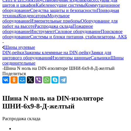
щитов и шкафов
Кабеленесущие системы
Коммутационное
оборудование
Средства защиты и безопасности
Приводная
техника
Конденсаторы
Модульное
оборудование
Измерительные приборы
Оборудование для
работ на высоте
Распродажа склада
Пожарное
оборудование
Инструмент
Силовое оборудование
Поисковое
оборудование
Системы и блоки питания, стабилизаторы, АКБ
-
Шины нулевые
DIN-рейки
Зажимы клеммные на DIN-рейку
Замки для
щитового оборудования
Изоляторы шинные
Сальники
Шины
соединительные
-
Шина N ноль на DIN-изоляторе ШНИ-6х9-8-Д-желтый
Поделиться
Шина N ноль на DIN-изоляторе
ШНИ-6х9-8-Д-желтый
Распродажа склада