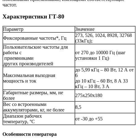
частот.
Характеристики ГТ-80
Параметр
Значение
273, 526, 1024, 8928, 32768
Фиксированные частоты*, Гц
(33кГц);
Пользовательские частоты для
работы с
от 270 до 10000 Гц (шаг
приемниками
установки 1 Гц)
других производителей
до 5,99 кГц – 80 Вт, 12 А от
Максимальная выходная
6
мощность и ток
до 10 кГц – 60 Вт, 8 А 33
кГц – 10 Вт, 3 А
Габаритные размеры, мм, не
275х250х180
более
Вес со встроенными
8,5
аккумуляторами, кг, не более
Диапазон рабочих
от -30 до +55
температур, °С
Особенности генератора