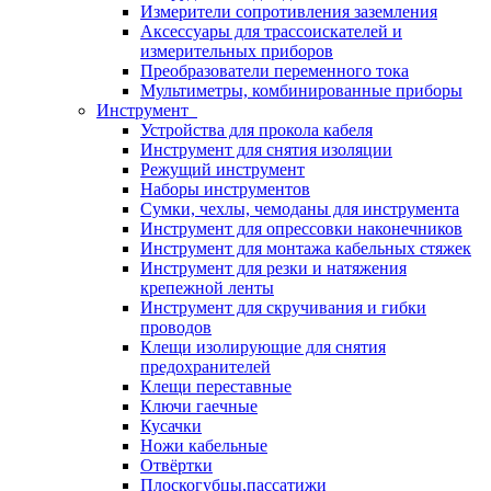
Измерители сопротивления заземления
Аксессуары для трассоискателей и
измерительных приборов
Преобразователи переменного тока
Мультиметры, комбинированные приборы
Инструмент
Устройства для прокола кабеля
Инструмент для снятия изоляции
Режущий инструмент
Наборы инструментов
Сумки, чехлы, чемоданы для инструмента
Инструмент для опрессовки наконечников
Инструмент для монтажа кабельных стяжек
Инструмент для резки и натяжения
крепежной ленты
Инструмент для скручивания и гибки
проводов
Клещи изолирующие для снятия
предохранителей
Клещи переставные
Ключи гаечные
Кусачки
Ножи кабельные
Отвёртки
Плоскогубцы,пассатижи