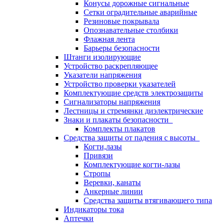
Конусы дорожные сигнальные
Сетки оградительные аварийные
Резиновые покрывала
Опознавательные столбики
Флажная лента
Барьеры безопасности
Штанги изолирующие
Устройство раскрепляющее
Указатели напряжения
Устройство проверки указателей
Комплектующие средств электрозащиты
Сигнализаторы напряжения
Лестницы и стремянки диэлектрические
Знаки и плакаты безопасности
Комплекты плакатов
Средства защиты от падения с высоты
Когти,лазы
Привязи
Комплектующие когти-лазы
Стропы
Веревки, канаты
Анкерные линии
Средства защиты втягивающего типа
Индикаторы тока
Аптечки