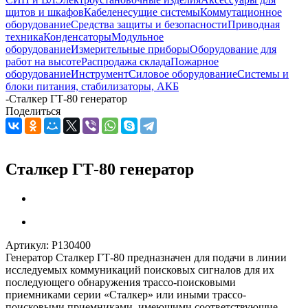
щитов и шкафов
Кабеленесущие системы
Коммутационное
оборудование
Средства защиты и безопасности
Приводная
техника
Конденсаторы
Модульное
оборудование
Измерительные приборы
Оборудование для
работ на высоте
Распродажа склада
Пожарное
оборудование
Инструмент
Силовое оборудование
Системы и
блоки питания, стабилизаторы, АКБ
-
Сталкер ГТ-80 генератор
Поделиться
Сталкер ГТ-80 генератор
Артикул:
Р130400
Генератор Сталкер ГТ-80 предназначен для подачи в линии
исследуемых коммуникаций поисковых сигналов для их
последующего обнаружения трассо-поисковыми
приемниками серии «Сталкер» или иными трассо-
поисковыми приемниками, имеющими соответствующие