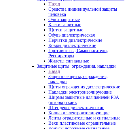
Назад
Средства индивидуальной защиты
человека
Очки защитные
Каски защитные
Щитки защитные
Обувь диэлектрическая
Перчатки диэлектрические
Ковры диэлектрические
Противогазы, Самоспасатели,
Респираторы
Жилеты сигнальные
Защитные щиты, ограждения, накладки
Назад
Защитные щиты, ограждения,
накладки
Щиты ограждения диэлектрические
Накладки электроизолирующие
Ширмы защитные для панелей РЗА
(шторы) ткань
Штендеры диэлектрические
Колпаки электроизолирующие
Ленты оградительные и сигнальные
Вехи пластиковые оградительные
Конусы дорожные сигнальные