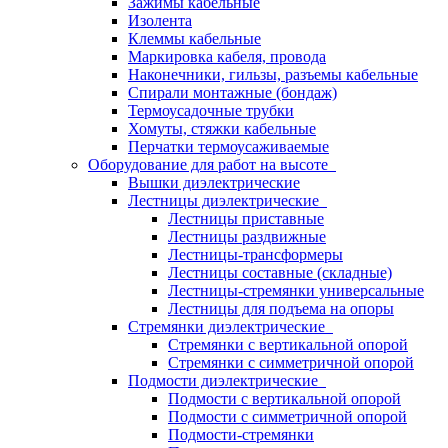
Зажимы кабельные
Изолента
Клеммы кабельные
Маркировка кабеля, провода
Наконечники, гильзы, разъемы кабельные
Спирали монтажные (бондаж)
Термоусадочные трубки
Хомуты, стяжки кабельные
Перчатки термоусаживаемые
Оборудование для работ на высоте
Вышки диэлектрические
Лестницы диэлектрические
Лестницы приставные
Лестницы раздвижные
Лестницы-трансформеры
Лестницы составные (складные)
Лестницы-стремянки универсальные
Лестницы для подъема на опоры
Стремянки диэлектрические
Стремянки с вертикальной опорой
Стремянки с симметричной опорой
Подмости диэлектрические
Подмости с вертикальной опорой
Подмости с симметричной опорой
Подмости-стремянки