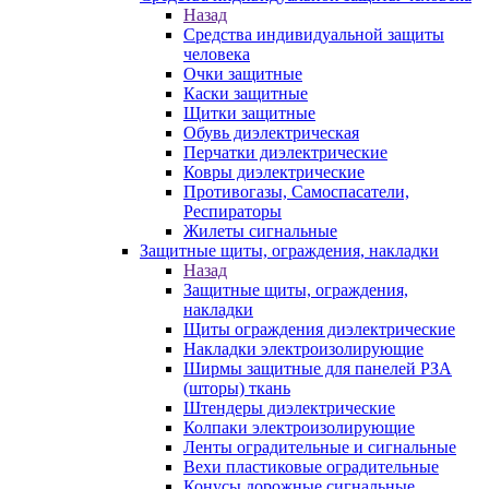
Назад
Средства индивидуальной защиты
человека
Очки защитные
Каски защитные
Щитки защитные
Обувь диэлектрическая
Перчатки диэлектрические
Ковры диэлектрические
Противогазы, Самоспасатели,
Респираторы
Жилеты сигнальные
Защитные щиты, ограждения, накладки
Назад
Защитные щиты, ограждения,
накладки
Щиты ограждения диэлектрические
Накладки электроизолирующие
Ширмы защитные для панелей РЗА
(шторы) ткань
Штендеры диэлектрические
Колпаки электроизолирующие
Ленты оградительные и сигнальные
Вехи пластиковые оградительные
Конусы дорожные сигнальные