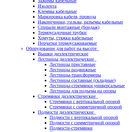
Зажимы кабельные
Изолента
Клеммы кабельные
Маркировка кабеля, провода
Наконечники, гильзы, разъемы кабельные
Спирали монтажные (бондаж)
Термоусадочные трубки
Хомуты, стяжки кабельные
Перчатки термоусаживаемые
Оборудование для работ на высоте
Вышки диэлектрические
Лестницы диэлектрические
Лестницы приставные
Лестницы раздвижные
Лестницы-трансформеры
Лестницы составные (складные)
Лестницы-стремянки универсальные
Лестницы для подъема на опоры
Стремянки диэлектрические
Стремянки с вертикальной опорой
Стремянки с симметричной опорой
Подмости диэлектрические
Подмости с вертикальной опорой
Подмости с симметричной опорой
Подмости-стремянки