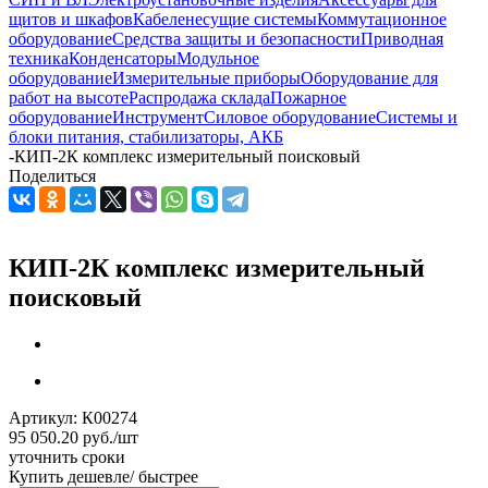
щитов и шкафов
Кабеленесущие системы
Коммутационное
оборудование
Средства защиты и безопасности
Приводная
техника
Конденсаторы
Модульное
оборудование
Измерительные приборы
Оборудование для
работ на высоте
Распродажа склада
Пожарное
оборудование
Инструмент
Силовое оборудование
Системы и
блоки питания, стабилизаторы, АКБ
-
КИП-2К комплекс измерительный поисковый
Поделиться
КИП-2К комплекс измерительный
поисковый
Артикул:
К00274
95 050.20
руб.
/шт
уточнить сроки
Купить дешевле/ быстрее