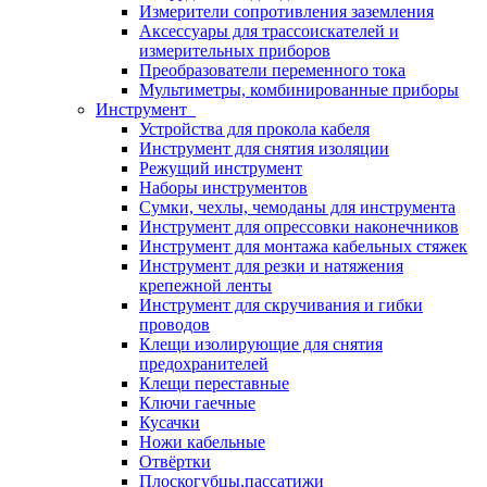
Измерители сопротивления заземления
Аксессуары для трассоискателей и
измерительных приборов
Преобразователи переменного тока
Мультиметры, комбинированные приборы
Инструмент
Устройства для прокола кабеля
Инструмент для снятия изоляции
Режущий инструмент
Наборы инструментов
Сумки, чехлы, чемоданы для инструмента
Инструмент для опрессовки наконечников
Инструмент для монтажа кабельных стяжек
Инструмент для резки и натяжения
крепежной ленты
Инструмент для скручивания и гибки
проводов
Клещи изолирующие для снятия
предохранителей
Клещи переставные
Ключи гаечные
Кусачки
Ножи кабельные
Отвёртки
Плоскогубцы,пассатижи