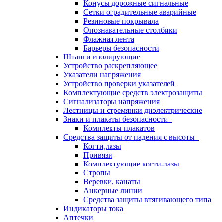
Конусы дорожные сигнальные
Сетки оградительные аварийные
Резиновые покрывала
Опознавательные столбики
Флажная лента
Барьеры безопасности
Штанги изолирующие
Устройство раскрепляющее
Указатели напряжения
Устройство проверки указателей
Комплектующие средств электрозащиты
Сигнализаторы напряжения
Лестницы и стремянки диэлектрические
Знаки и плакаты безопасности
Комплекты плакатов
Средства защиты от падения с высоты
Когти,лазы
Привязи
Комплектующие когти-лазы
Стропы
Веревки, канаты
Анкерные линии
Средства защиты втягивающего типа
Индикаторы тока
Аптечки