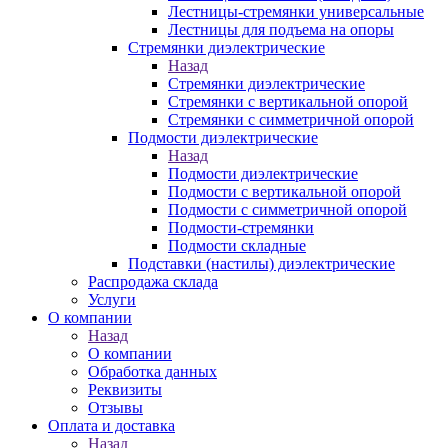
Лестницы-стремянки универсальные
Лестницы для подъема на опоры
Стремянки диэлектрические
Назад
Стремянки диэлектрические
Стремянки с вертикальной опорой
Стремянки с симметричной опорой
Подмости диэлектрические
Назад
Подмости диэлектрические
Подмости с вертикальной опорой
Подмости с симметричной опорой
Подмости-стремянки
Подмости складные
Подставки (настилы) диэлектрические
Распродажа склада
Услуги
О компании
Назад
О компании
Обработка данных
Реквизиты
Отзывы
Оплата и доставка
Назад