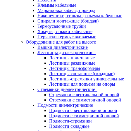
Клеммы кабельные
Маркировка кабеля, провода
Наконечники, гильзы, разъемы кабельные
Спирали монтажные (бондаж)
Термоусадочные трубки
Хомуты, стяжки кабельные
Перчатки термоусаживаемые
Оборудование для работ на высоте
Вышки диэлектрические
Лестницы диэлектрические
Лестницы приставные
Лестницы раздвижные
Лестницы-трансформеры
Лестницы составные (складные)
Лестницы-стремянки универсальные
Лестницы для подъема на опоры
Стремянки диэлектрические
Стремянки с вертикальной опорой
Стремянки с симметричной опорой
Подмости диэлектрические
Подмости с вертикальной опорой
Подмости с симметричной опорой
Подмости-стремянки
Подмости складные