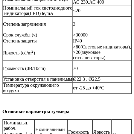
АС 230,АС 400
Номинальный ток светодиодного
<20
индикатора(LED) le,mA
Степень загрязнения
3
Срок службы (ч)
>30000
Степень защиты
IP40
>60(Световые индикаторы),
2
>20(звуковые
Яркость (cd/m
)
сигнализаторы)
Громкость (dB/10cm)
70
Установка отверстия в панели,мм
Ø22.3 , Ø22.5
Температура окружающего
от -25 до +40ºС
воздуха
Основные параметры зуммера
Номинальн.
рабоч.
Номинальный
Громкость
Яркость
напряжен. Ue