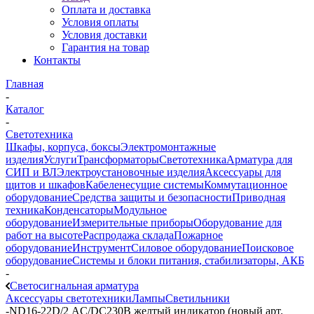
Оплата и доставка
Условия оплаты
Условия доставки
Гарантия на товар
Контакты
Главная
-
Каталог
-
Светотехника
Шкафы, корпуса, боксы
Электромонтажные
изделия
Услуги
Трансформаторы
Светотехника
Арматура для
СИП и ВЛ
Электроустановочные изделия
Аксессуары для
щитов и шкафов
Кабеленесущие системы
Коммутационное
оборудование
Средства защиты и безопасности
Приводная
техника
Конденсаторы
Модульное
оборудование
Измерительные приборы
Оборудование для
работ на высоте
Распродажа склада
Пожарное
оборудование
Инструмент
Силовое оборудование
Поисковое
оборудование
Системы и блоки питания, стабилизаторы, АКБ
-
Светосигнальная арматура
Аксессуары светотехники
Лампы
Светильники
-
ND16-22D/2 АC/DC230В желтый индикатор (новый арт.