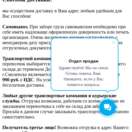
мы осуществим доставку в Ваш адрес любым удобным для
Вас способом:
Самовывоз.
При заборе груза самовывозом необходимо при
себе иметь надлежаще оформленную доверенность или печать
организации. Очень желательно заранее согласовывать с
менеджером дату приезда для своевременного оформления
отгрузочных документов и подготовки самого груза.
Транспортной компанией Деловые линии.
Данный
Отдел продаж
перевозчик выбирается «по-умолчанию». Доставка с нашего
Здравствуйте! Мы на связи.
склада до терминала Деловых линий в г. Москве или
Готовы помочь Вам.
г.Смоленске включается в счет отдельной строкой и стоит
Напишите, если у Вас
990
руб. с НДС
. На усмотрение менеджера возможна
появятся вопросы.
бесплатная доставка.
Любые другие транспортные компании и курьерские
службы.
Отгрузка возможна, работаем со всеми, но сами не
заказываем перевозчика к себе на склад для забора груза.
Просьба в данном случае заказывать транспортную кампанию
самостоятельно.
Получатель-третье лицо!
Возможна отгрузка в адрес Вашего