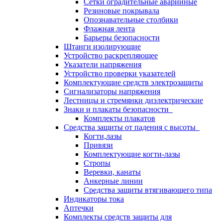
Сетки оградительные аварийные
Резиновые покрывала
Опознавательные столбики
Флажная лента
Барьеры безопасности
Штанги изолирующие
Устройство раскрепляющее
Указатели напряжения
Устройство проверки указателей
Комплектующие средств электрозащиты
Сигнализаторы напряжения
Лестницы и стремянки диэлектрические
Знаки и плакаты безопасности
Комплекты плакатов
Средства защиты от падения с высоты
Когти,лазы
Привязи
Комплектующие когти-лазы
Стропы
Веревки, канаты
Анкерные линии
Средства защиты втягивающего типа
Индикаторы тока
Аптечки
Комплекты средств защиты для