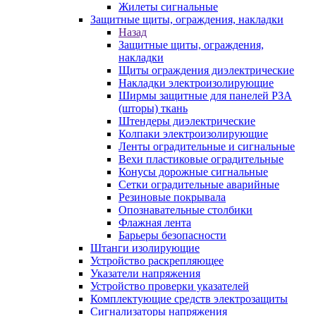
Жилеты сигнальные
Защитные щиты, ограждения, накладки
Назад
Защитные щиты, ограждения,
накладки
Щиты ограждения диэлектрические
Накладки электроизолирующие
Ширмы защитные для панелей РЗА
(шторы) ткань
Штендеры диэлектрические
Колпаки электроизолирующие
Ленты оградительные и сигнальные
Вехи пластиковые оградительные
Конусы дорожные сигнальные
Сетки оградительные аварийные
Резиновые покрывала
Опознавательные столбики
Флажная лента
Барьеры безопасности
Штанги изолирующие
Устройство раскрепляющее
Указатели напряжения
Устройство проверки указателей
Комплектующие средств электрозащиты
Сигнализаторы напряжения